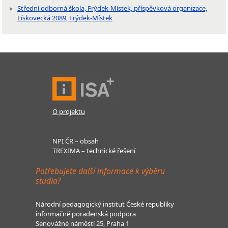
Střední odborná škola, Frýdek-Místek, příspěvková organizace,
Lískovecká 2089, Frýdek-Místek
O projektu
NPI ČR – obsah
TREXIMA – technické řešení
Potřebujete další informace k výběru
studia?
Národní pedagogický institut České republiky
informačně poradenská podpora
Senovážné náměstí 25, Praha 1