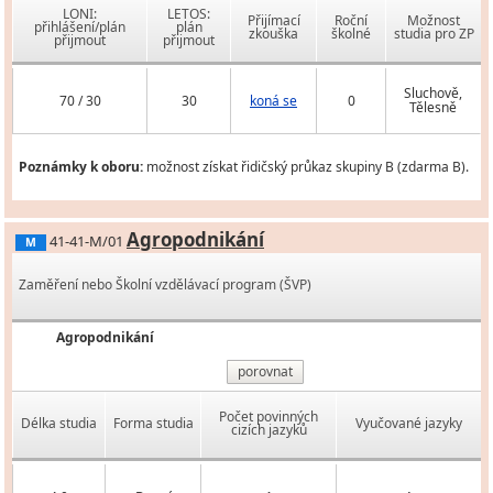
LONI:
LETOS:
Přijímací
Roční
Možnost
přihlášení/plán
plán
zkouška
školné
studia pro ZP
přijmout
přijmout
Sluchově,
70 / 30
30
koná se
0
Tělesně
Poznámky k oboru:
možnost získat řidičský průkaz skupiny B (zdarma B).
Agropodnikání
41-41-M/01
M
Zaměření nebo Školní vzdělávací program (ŠVP)
Agropodnikání
porovnat
Počet povinných
Délka studia
Forma studia
Vyučované jazyky
cizích jazyků