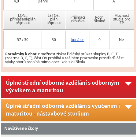
4,0
Denní
1
A
LONI:
LETOS:
Možnost
Přijímací
Roční
přihlášení/plán
plán
studia pro
zkouška
školné
přijmout
přijmout
ZP
57 / 30
30
koná se
0
Ne
Poznámky k oboru:
možnost získat řidičský průkaz skupiny B, C, T
(zdarma B, C, T), část OV probíhá v reálném pracovním prostředí, část
výuky oborů probíhá mimo obec, kde sídlí škola.
Úplné střední odborné vzdělání s odborným
výcvikem a maturitou
Úplné střední odborné vzdělání s vyučením i
maturitou - nástavbové studium
Navštívené školy