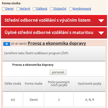
Forma studia
:
Denní
Večerní
Dálková
Distanční
Kombinovaná
Střední odborné vzdělání s výučním listem
Úplné střední odborné vzdělání s maturitou
Provoz a ekonomika dopravy
37-41-M/01
M
Zaměření nebo Školní vzdělávací program (ŠVP)
Provoz a ekonomika dopravy
porovnat
Počet povinných
Délka studia
Forma studia
Vyučované jazyky
cizích jazyků
4,0
Denní
2
A, N, R