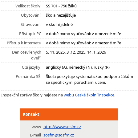
Velikost školy:
SŠ 701 - 750 žáků
Ubytování:
škola nezajišťuje
Stravování:
v školní jídelně
Přístup k PC
v době mimo vyučování: v omezené míře
Přístup k internetu
v době mimo vyučování: v omezené míře
Den otevřených
5. 11. 2025, 3 .12. 2025, 14. 1. 2026
dveří:
Cizí jazyky:
anglický (A), německý (N), ruský (R)
Poznámka SŠ:
Škola poskytuje systematickou podporu žákům
se specifickými poruchami učení.
Inspekční zprávy školy najdete na
webu České školní inspekce
.
Kontakt
www
http://www.sosfm.cz
E-mail
sosfm@sosfm.cz