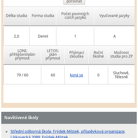
porovnat
Počet povinných
Délka studia
Forma studia
Vyučované jazyky
cizích jazyků
2,0
Denní
1
A
LONI:
LETOS:
Přijímací
Roční
Možnost
přihlášení/plán
plán
zkouška
školné
studia pro ZP
přijmout
přijmout
Sluchově,
79 / 60
60
koná se
0
Tělesně
Navštívené školy
Střední odborná škola, Frýdek-Místek, příspěvková organizace,
Lískovecká 2089, Frýdek-Místek