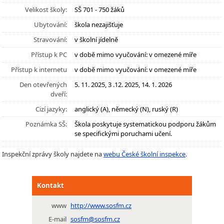
Velikost školy:
SŠ 701 - 750 žáků
Ubytování:
škola nezajišťuje
Stravování:
v školní jídelně
Přístup k PC
v době mimo vyučování: v omezené míře
Přístup k internetu
v době mimo vyučování: v omezené míře
Den otevřených
5. 11. 2025, 3 .12. 2025, 14. 1. 2026
dveří:
Cizí jazyky:
anglický (A), německý (N), ruský (R)
Poznámka SŠ:
Škola poskytuje systematickou podporu žákům
se specifickými poruchami učení.
Inspekční zprávy školy najdete na
webu České školní inspekce
.
Kontakt
www
http://www.sosfm.cz
E-mail
sosfm@sosfm.cz