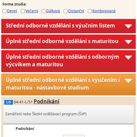
Forma studia
:
Denní
Večerní
Dálková
Distanční
Kombinovaná
Střední odborné vzdělání s výučním listem
Úplné střední odborné vzdělání s maturitou
Úplné střední odborné vzdělání s odborným
výcvikem a maturitou
Úplné střední odborné vzdělání s vyučením i
maturitou - nástavbové studium
Podnikání
64-41-L/51
L/5
Zaměření nebo Školní vzdělávací program (ŠVP)
Podnikání