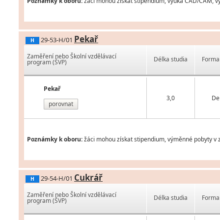
Poznámky k oboru:
žáci mohou získat stipendium, výuka CAD/CAM, vým
Pekař
29-53-H/01
H
Zaměření nebo Školní vzdělávací
Délka studia
Forma 
program (ŠVP)
Pekař
3,0
De
porovnat
Poznámky k oboru:
žáci mohou získat stipendium, výměnné pobyty v z
Cukrář
29-54-H/01
H
Zaměření nebo Školní vzdělávací
Délka studia
Forma 
program (ŠVP)