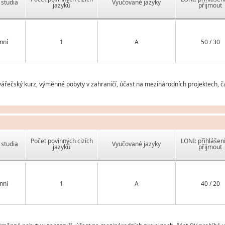
studia
Vyučované jazyky
jazyků
přijmout
nní
1
A
50 / 30
řečský kurz, výměnné pobyty v zahraničí, účast na mezinárodních projektech, č
Počet povinných cizích
LONI: přihlášen
studia
Vyučované jazyky
jazyků
přijmout
nní
1
A
40 / 20