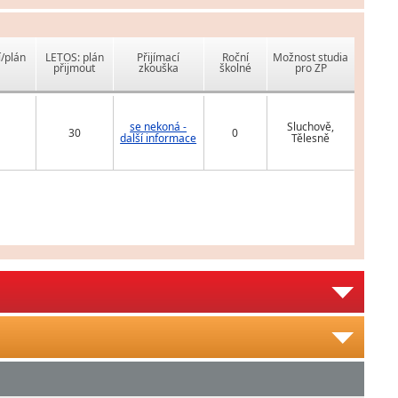
í/plán
LETOS: plán
Přijímací
Roční
Možnost studia
přijmout
zkouška
školné
pro ZP
se nekoná -
Sluchově,
30
0
další informace
Tělesně