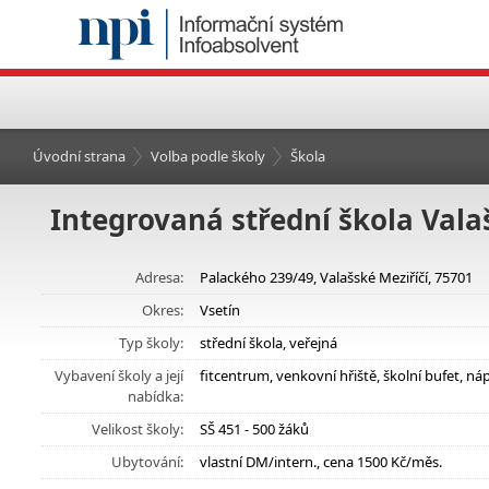
Úvodní strana
Volba podle školy
Škola
Integrovaná střední škola Vala
Adresa:
Palackého 239/49, Valašské Meziříčí, 75701
Okres:
Vsetín
Typ školy:
střední škola, veřejná
Vybavení školy a její
fitcentrum, venkovní hřiště, školní bufet, 
nabídka:
Velikost školy:
SŠ 451 - 500 žáků
Ubytování:
vlastní DM/intern., cena 1500 Kč/měs.