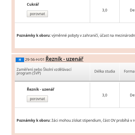
Cukrář
3,0
De
porovnat
Poznámky k oboru:
výměnné pobyty v zahraničí, účast na mezinárodní
Řezník - uzenář
29-56-H/01
H
Zaměření nebo Školní vzdělávací
Délka studia
Forma 
program (ŠVP)
Řezník - uzenář
3,0
De
porovnat
Poznámky k oboru:
žáci mohou získat stipendium, část OV probíhá v 