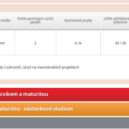
Počet povinných cizích
LONI: přihlášen
studia
Vyučované jazyky
jazyků
přijmout
nní
2
A, N
45 / 30
 v zahraničí, účast na mezinárodních projektech.
ýcvikem a maturitou
aturitou - nástavbové studium