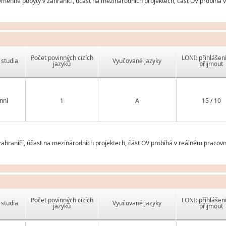
ěnné pobyty v zahraničí, účast na mezinárodních projektech, část OV probíhá 
Počet povinných cizích
LONI: přihlášen
studia
Vyučované jazyky
jazyků
přijmout
nní
1
A
15 / 10
ahraničí, účast na mezinárodních projektech, část OV probíhá v reálném pracovn
Počet povinných cizích
LONI: přihlášen
studia
Vyučované jazyky
jazyků
přijmout