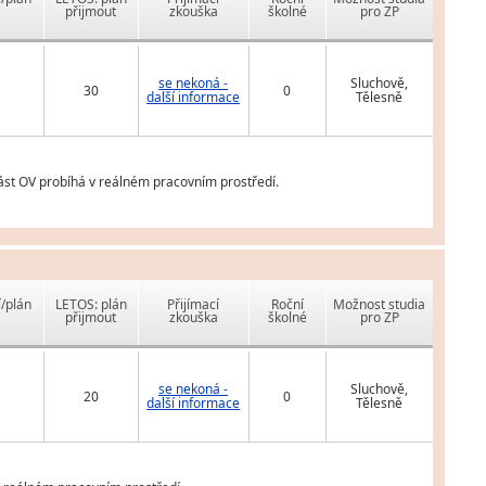
přijmout
zkouška
školné
pro ZP
se nekoná -
Sluchově,
30
0
další informace
Tělesně
ást OV probíhá v reálném pracovním prostředí.
í/plán
LETOS: plán
Přijímací
Roční
Možnost studia
přijmout
zkouška
školné
pro ZP
se nekoná -
Sluchově,
20
0
další informace
Tělesně