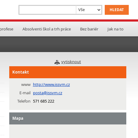
 profese
Absolventi škol a trh práce
Bez bariér
Jak na to
vytisknout
Kontakt
www
http://www.issvm.cz
E-mail
posta@issvm.cz
Telefon
571 685 222
Mapa