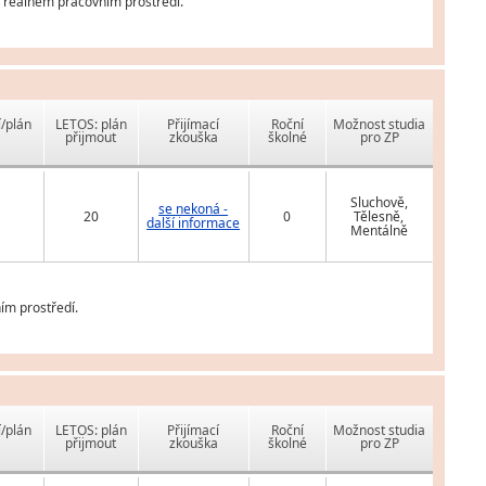
v reálném pracovním prostředí.
í/plán
LETOS: plán
Přijímací
Roční
Možnost studia
přijmout
zkouška
školné
pro ZP
Sluchově,
se nekoná -
20
0
Tělesně,
další informace
Mentálně
ím prostředí.
í/plán
LETOS: plán
Přijímací
Roční
Možnost studia
přijmout
zkouška
školné
pro ZP