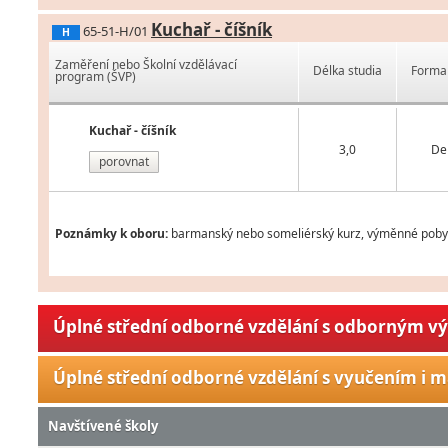
Kuchař - číšník
65-51-H/01
H
Zaměření nebo Školní vzdělávací
Délka studia
Forma 
program (ŠVP)
Kuchař - číšník
3,0
De
porovnat
Poznámky k oboru:
barmanský nebo someliérský kurz, výměnné pobyty
Úplné střední odborné vzdělání s odborným v
Úplné střední odborné vzdělání s vyučením i m
Navštívené školy