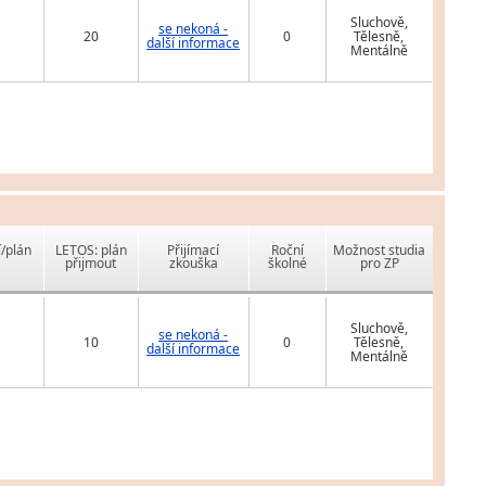
Sluchově,
se nekoná -
20
0
Tělesně,
další informace
Mentálně
í/plán
LETOS: plán
Přijímací
Roční
Možnost studia
přijmout
zkouška
školné
pro ZP
Sluchově,
se nekoná -
10
0
Tělesně,
další informace
Mentálně