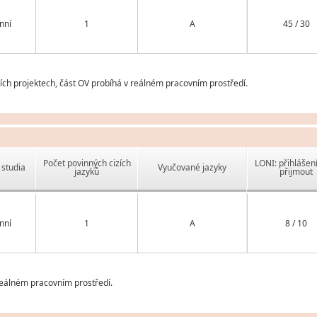
nní
1
A
45 / 30
ch projektech, část OV probíhá v reálném pracovním prostředí.
Počet povinných cizích
LONI: přihlášen
studia
Vyučované jazyky
jazyků
přijmout
nní
1
A
8 / 10
reálném pracovním prostředí.