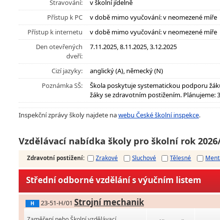
Stravování:
v školní jídelně
Přístup k PC
v době mimo vyučování: v neomezené míře
Přístup k internetu
v době mimo vyučování: v neomezené míře
Den otevřených
7.11.2025, 8.11.2025, 3.12.2025
dveří:
Cizí jazyky:
anglický (A), německý (N)
Poznámka SŠ:
Škola poskytuje systematickou podporu žák
žáky se zdravotním postižením. Plánujeme:
Inspekční zprávy školy najdete na
webu České školní inspekce
.
Vzdělávací nabídka školy pro školní rok 2026
Zdravotní postižení
:
Zrakové
Sluchové
Tělesné
Ment
Střední odborné vzdělání s výučním listem
Strojní mechanik
23-51-H/01
H
Zaměření nebo Školní vzdělávací