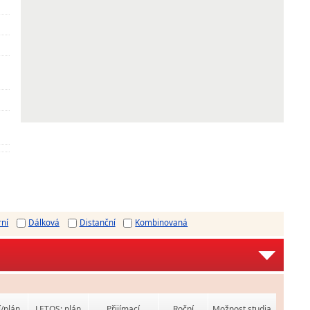
rní
Dálková
Distanční
Kombinovaná
í/plán
LETOS: plán
Přijímací
Roční
Možnost studia