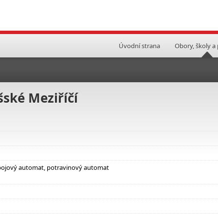
Úvodní strana
Obory, školy a
šské Meziříčí
nápojový automat, potravinový automat