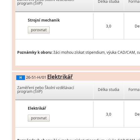
Délka studia
Forma 
program (ŠVP)
Strojní mechanik
3,0
De
porovnat
Poznámky k oboru:
žáci mohou získat stipendium, výuka CAD/CAM, svá
Elektrikář
26-51-H/01
H
Zaměření nebo Školní vzdělávací
Délka studia
Forma 
program (ŠVP)
Elektrikář
3,0
De
porovnat