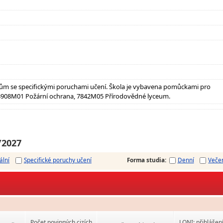
ům se specifickými poruchami učení. Škola je vybavena pomůckami pro
 3908M01 Požární ochrana, 7842M05 Přírodovědné lyceum.
/2027
ální
Specifické poruchy učení
Forma studia
:
Denní
Veče
Počet povinných cizích
LONI: přihlášen