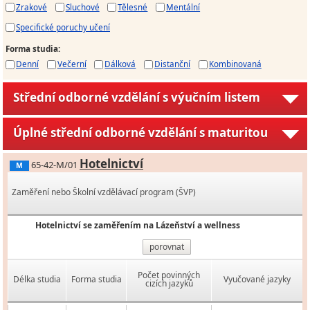
Zrakové
Sluchové
Tělesné
Mentální
Specifické poruchy učení
Forma studia
:
Denní
Večerní
Dálková
Distanční
Kombinovaná
Střední odborné vzdělání s výučním listem
Úplné střední odborné vzdělání s maturitou
Hotelnictví
65-42-M/01
M
Zaměření nebo Školní vzdělávací program (ŠVP)
Hotelnictví se zaměřením na Lázeňství a wellness
porovnat
Počet povinných
Délka studia
Forma studia
Vyučované jazyky
cizích jazyků