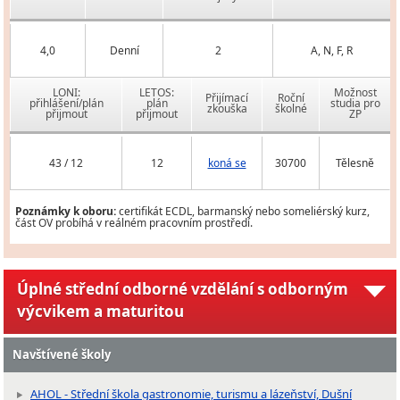
4,0
Denní
2
A, N, F, R
LONI:
LETOS:
Možnost
Přijímací
Roční
přihlášení/plán
plán
studia pro
zkouška
školné
přijmout
přijmout
ZP
43 / 12
12
koná se
30700
Tělesně
Poznámky k oboru:
certifikát ECDL, barmanský nebo someliérský kurz,
část OV probíhá v reálném pracovním prostředí.
Úplné střední odborné vzdělání s odborným
výcvikem a maturitou
Navštívené školy
AHOL - Střední škola gastronomie, turismu a lázeňství, Dušní