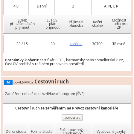
4,0
Denní
2
A, N, F, R
LONI:
LETOS:
Možnost
Přijímací
Roční
přihlášení/plán
plán
studia pro
zkouška
školné
přijmout
přijmout
ZP
33 / 15
30
koná se
30700
Tělesně
Poznámky k oboru:
certifikát ECDL, barmanský nebo someliérský kurz,
část OV probíhá v reálném pracovním prostředí.
Cestovní ruch
65-42-M/02
M
Zaměření nebo Školní vzdělávací program (ŠVP)
Cestovní ruch se zaměřením na Provoz cestovní kanceláře
porovnat
Počet povinných
Délka studia
Forma studia
Vyučované jazyky
cizích jazyků