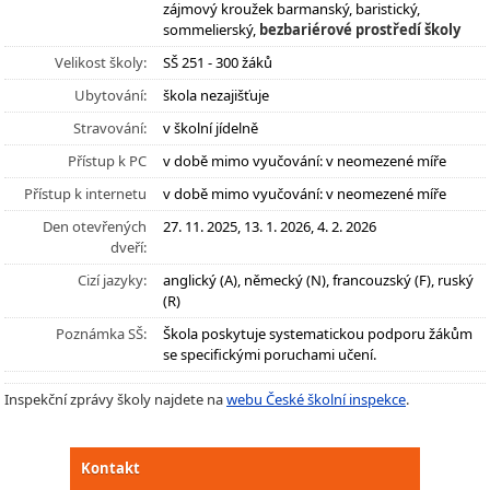
zájmový kroužek barmanský, baristický,
sommelierský,
bezbariérové prostředí školy
Velikost školy:
SŠ 251 - 300 žáků
Ubytování:
škola nezajišťuje
Stravování:
v školní jídelně
Přístup k PC
v době mimo vyučování: v neomezené míře
Přístup k internetu
v době mimo vyučování: v neomezené míře
Den otevřených
27. 11. 2025, 13. 1. 2026, 4. 2. 2026
dveří:
Cizí jazyky:
anglický (A), německý (N), francouzský (F), ruský
(R)
Poznámka SŠ:
Škola poskytuje systematickou podporu žákům
se specifickými poruchami učení.
Inspekční zprávy školy najdete na
webu České školní inspekce
.
Kontakt