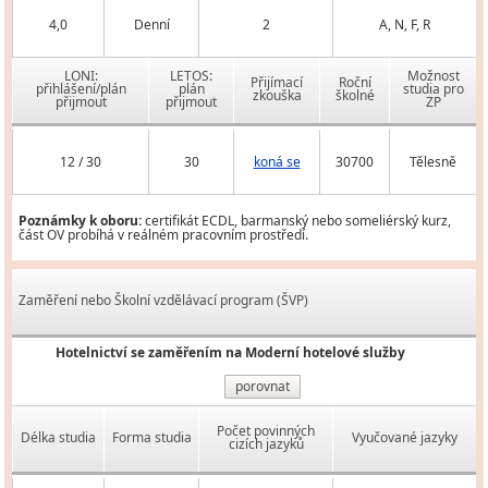
4,0
Denní
2
A, N, F, R
LONI:
LETOS:
Možnost
Přijímací
Roční
přihlášení/plán
plán
studia pro
zkouška
školné
přijmout
přijmout
ZP
12 / 30
30
koná se
30700
Tělesně
Poznámky k oboru:
certifikát ECDL, barmanský nebo someliérský kurz,
část OV probíhá v reálném pracovním prostředí.
Zaměření nebo Školní vzdělávací program (ŠVP)
Hotelnictví se zaměřením na Moderní hotelové služby
porovnat
Počet povinných
Délka studia
Forma studia
Vyučované jazyky
cizích jazyků