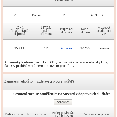
4,0
Denní
2
A, N, F, R
LONI:
LETOS:
Možnost
Přijímací
Roční
přihlášení/plán
plán
studia pro
zkouška
školné
přijmout
přijmout
ZP
35 / 11
12
koná se
30700
Tělesně
Poznámky k oboru:
certifikát ECDL, barmanský nebo someliérský kurz,
část OV probíhá v reálném pracovním prostředí.
Zaměření nebo Školní vzdělávací program (ŠVP)
Cestovní ruch se zaměřením na Stevard v dopravních službách
porovnat
Počet povinných
Délka studia
Forma studia
Vyučované jazyky
cizích jazyků