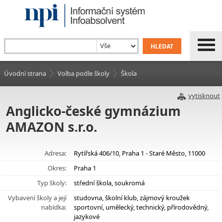
Úvodní strana
Volba podle školy
Škola
vytisknout
Anglicko-české gymnázium
AMAZON s.r.o.
Adresa:
Rytířská 406/10, Praha 1 - Staré Město, 11000
Okres:
Praha 1
Typ školy:
střední škola, soukromá
Vybavení školy a její
studovna, školní klub, zájmový kroužek
nabídka:
sportovní, umělecký, technický, přírodovědný,
jazykové