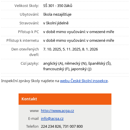
Velikost školy:
SŠ 301 - 350 žáků
Ubytování:
škola nezajišťuje
Stravování:
v školní jídelně
Přístup k PC
v době mimo vyučování: v omezené míře
Přístup k internetu
v době mimo vyučování: v omezené míře
Den otevřených
7. 10. 2025, 5. 11. 2025, 8. 1. 2026
dveří:
Cizí jazyky:
anglický (A), německý (N), španělský (Š),
francouzský (F), japonský (J)
Inspekční zprávy školy najdete na
webu České školní inspekce
.
Kontakt
www
http://www.acga.cz
E-mail
info@acga.cz
Telefon
224 234 826, 731 007 800