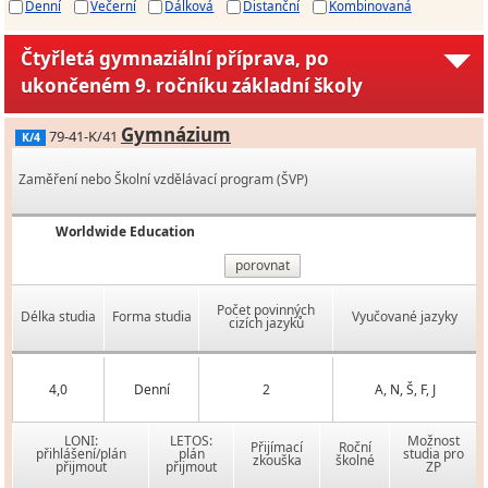
Denní
Večerní
Dálková
Distanční
Kombinovaná
Čtyřletá gymnaziální příprava, po
ukončeném 9. ročníku základní školy
Gymnázium
79-41-K/41
K/4
Zaměření nebo Školní vzdělávací program (ŠVP)
Worldwide Education
porovnat
Počet povinných
Délka studia
Forma studia
Vyučované jazyky
cizích jazyků
4,0
Denní
2
A, N, Š, F, J
LONI:
LETOS:
Možnost
Přijímací
Roční
přihlášení/plán
plán
studia pro
zkouška
školné
přijmout
přijmout
ZP