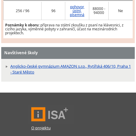
pohovor,
88000 -
256 / 96
96
ústní,
Ne
94000
písemná
Poznámky k oboru:
příprava na státní zkoušku z psaní na klávesnici, z
cizího jazyka, výměnné pobyty v zahraničí, účast na mezinárodních
projektech.
Navštívené školy
Anglicko-české gymnázium AMAZON s.r.o., Rytířská 406/10, Praha 1
- Staré Město
O projektu