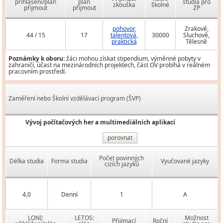
přihlášení/plán
plán
studia pro
zkouška
školné
přijmout
přijmout
ZP
pohovor,
Zrakově,
44 / 15
17
talentová,
30000
Sluchově,
praktická
Tělesně
Poznámky k oboru:
žáci mohou získat stipendium, výměnné pobyty v
zahraničí, účast na mezinárodních projektech, část OV probíhá v reálném
pracovním prostředí.
Zaměření nebo Školní vzdělávací program (ŠVP)
Vývoj počítačových her a multimediálních aplikací
porovnat
Počet povinných
Délka studia
Forma studia
Vyučované jazyky
cizích jazyků
4,0
Denní
1
A
LONI:
LETOS:
Možnost
Přijímací
Roční