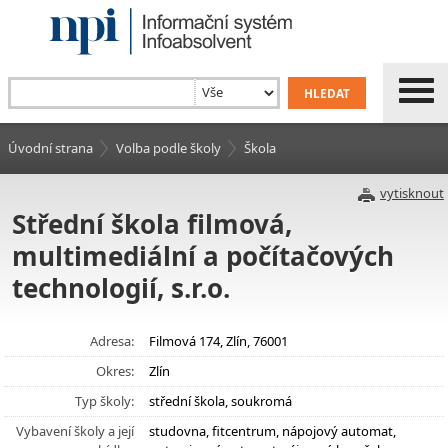
Úvodní strana
Volba podle školy
Škola
vytisknout
Střední škola filmová,
multimediální a počítačových
technologií, s.r.o.
Adresa:
Filmová 174, Zlín, 76001
Okres:
Zlín
Typ školy:
střední škola, soukromá
Vybavení školy a její
studovna, fitcentrum, nápojový automat,