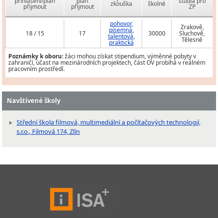
přihlášení/plán
plán
studia pro
zkouška
školné
přijmout
přijmout
ZP
pohovor,
Zrakově,
písemná,
18 / 15
17
30000
Sluchově,
talentová,
Tělesně
praktická
Poznámky k oboru:
žáci mohou získat stipendium, výměnné pobyty v
zahraničí, účast na mezinárodních projektech, část OV probíhá v reálném
pracovním prostředí.
Navštívené školy
Střední škola filmová, multimediální a počítačových technologií,
s.r.o., Filmová 174, Zlín