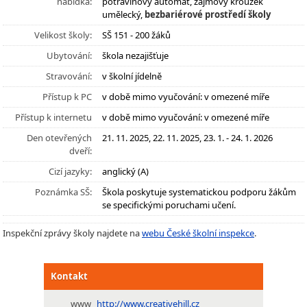
nabídka:
potravinový automat, zájmový kroužek
umělecký,
bezbariérové prostředí školy
Velikost školy:
SŠ 151 - 200 žáků
Ubytování:
škola nezajišťuje
Stravování:
v školní jídelně
Přístup k PC
v době mimo vyučování: v omezené míře
Přístup k internetu
v době mimo vyučování: v omezené míře
Den otevřených
21. 11. 2025, 22. 11. 2025, 23. 1. - 24. 1. 2026
dveří:
Cizí jazyky:
anglický (A)
Poznámka SŠ:
Škola poskytuje systematickou podporu žákům
se specifickými poruchami učení.
Inspekční zprávy školy najdete na
webu České školní inspekce
.
Kontakt
www
http://www.creativehill.cz