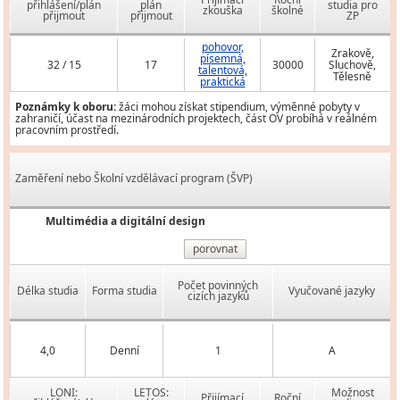
přihlášení/plán
plán
studia pro
zkouška
školné
přijmout
přijmout
ZP
pohovor,
Zrakově,
písemná,
32 / 15
17
30000
Sluchově,
talentová,
Tělesně
praktická
Poznámky k oboru:
žáci mohou získat stipendium, výměnné pobyty v
zahraničí, účast na mezinárodních projektech, část OV probíhá v reálném
pracovním prostředí.
Zaměření nebo Školní vzdělávací program (ŠVP)
Multimédia a digitální design
porovnat
Počet povinných
Délka studia
Forma studia
Vyučované jazyky
cizích jazyků
4,0
Denní
1
A
LONI:
LETOS:
Možnost
Přijímací
Roční