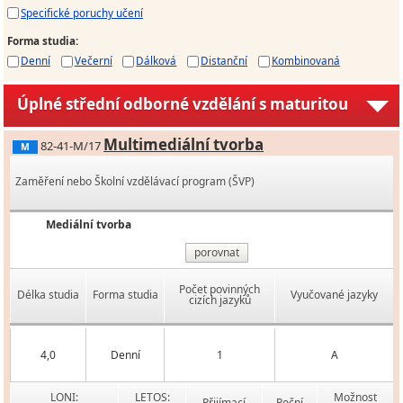
Specifické poruchy učení
Forma studia
:
Denní
Večerní
Dálková
Distanční
Kombinovaná
Úplné střední odborné vzdělání s maturitou
Multimediální tvorba
82-41-M/17
M
Zaměření nebo Školní vzdělávací program (ŠVP)
Mediální tvorba
porovnat
Počet povinných
Délka studia
Forma studia
Vyučované jazyky
cizích jazyků
4,0
Denní
1
A
LONI:
LETOS:
Možnost
Přijímací
Roční