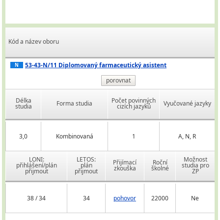
Kód a název oboru
53-43-N/11 Diplomovaný farmaceutický asistent
N
porovnat
Délka
Počet povinných
Forma studia
Vyučované jazyky
studia
cizích jazyků
3,0
Kombinovaná
1
A, N, R
LONI:
LETOS:
Možnost
Přijímací
Roční
přihlášení/plán
plán
studia pro
zkouška
školné
přijmout
přijmout
ZP
38 / 34
34
pohovor
22000
Ne