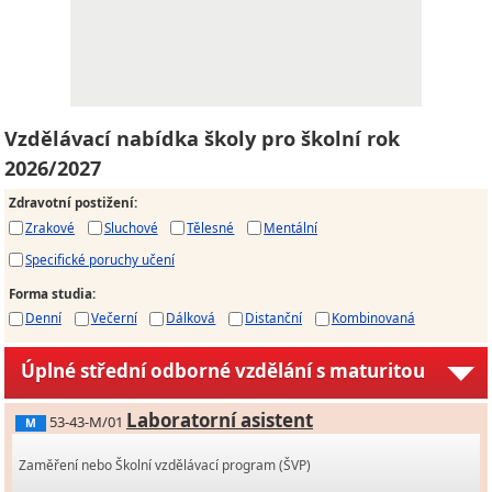
Vzdělávací nabídka školy pro školní rok
2026/2027
Zdravotní postižení
:
Zrakové
Sluchové
Tělesné
Mentální
Specifické poruchy učení
Forma studia
:
Denní
Večerní
Dálková
Distanční
Kombinovaná
Úplné střední odborné vzdělání s maturitou
Laboratorní asistent
53-43-M/01
M
Zaměření nebo Školní vzdělávací program (ŠVP)