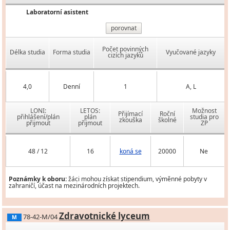
Laboratorní asistent
porovnat
Počet povinných
Délka studia
Forma studia
Vyučované jazyky
cizích jazyků
4,0
Denní
1
A, L
LONI:
LETOS:
Možnost
Přijímací
Roční
přihlášení/plán
plán
studia pro
zkouška
školné
přijmout
přijmout
ZP
48 / 12
16
koná se
20000
Ne
Poznámky k oboru:
žáci mohou získat stipendium, výměnné pobyty v
zahraničí, účast na mezinárodních projektech.
Zdravotnické lyceum
78-42-M/04
M