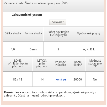
Zaměření nebo Školní vzdělávací program (ŠVP)
Zdravotnické lyceum
porovnat
Počet povinných
Délka studia
Forma studia
Vyučované jazyky
cizích jazyků
4,0
Denní
2
A, N, R, L
LONI:
LETOS:
Možnost
Přijímací
Roční
přihlášení/plán
plán
studia pro
zkouška
školné
přijmout
přijmout
ZP
82 / 18
14
koná se
20000
Ne
Poznámky k oboru:
žáci mohou získat stipendium, výměnné pobyty v
zahraničí, účast na mezinárodních projektech.