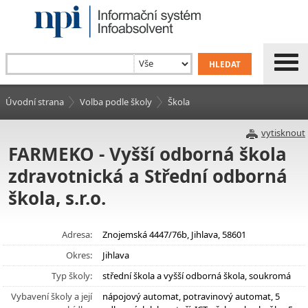
Úvodní strana
Volba podle školy
Škola
vytisknout
FARMEKO - Vyšší odborná škola
zdravotnická a Střední odborná
škola, s.r.o.
Adresa:
Znojemská 4447/76b, Jihlava, 58601
Okres:
Jihlava
Typ školy:
střední škola a vyšší odborná škola, soukromá
Vybavení školy a její
nápojový automat, potravinový automat, 5