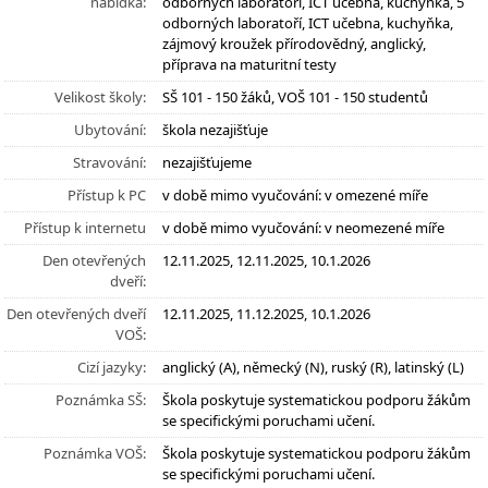
nabídka:
odborných laboratoří, ICT učebna, kuchyňka, 5
odborných laboratoří, ICT učebna, kuchyňka,
zájmový kroužek přírodovědný, anglický,
příprava na maturitní testy
Velikost školy:
SŠ 101 - 150 žáků, VOŠ 101 - 150 studentů
Ubytování:
škola nezajišťuje
Stravování:
nezajišťujeme
Přístup k PC
v době mimo vyučování: v omezené míře
Přístup k internetu
v době mimo vyučování: v neomezené míře
Den otevřených
12.11.2025, 12.11.2025, 10.1.2026
dveří:
Den otevřených dveří
12.11.2025, 11.12.2025, 10.1.2026
VOŠ:
Cizí jazyky:
anglický (A), německý (N), ruský (R), latinský (L)
Poznámka SŠ:
Škola poskytuje systematickou podporu žákům
se specifickými poruchami učení.
Poznámka VOŠ:
Škola poskytuje systematickou podporu žákům
se specifickými poruchami učení.