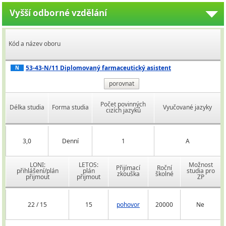
Vyšší odborné vzdělání
Kód a název oboru
53-43-N/11 Diplomovaný farmaceutický asistent
N
porovnat
Počet povinných
Délka studia
Forma studia
Vyučované jazyky
cizích jazyků
3,0
Denní
1
A
LONI:
LETOS:
Možnost
Přijímací
Roční
přihlášení/plán
plán
studia pro
zkouška
školné
přijmout
přijmout
ZP
22 / 15
15
pohovor
20000
Ne