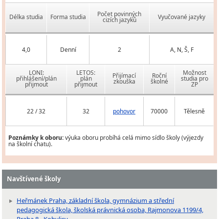
Počet povinných
Délka studia
Forma studia
Vyučované jazyky
cizích jazyků
4,0
Denní
2
A, N, Š, F
LONI:
LETOS:
Možnost
Přijímací
Roční
přihlášení/plán
plán
studia pro
zkouška
školné
přijmout
přijmout
ZP
22 / 32
32
pohovor
70000
Tělesně
Poznámky k oboru:
výuka oboru probíhá celá mimo sídlo školy (výjezdy
na školní chatu).
Navštívené školy
Heřmánek Praha, základní škola, gymnázium a střední
pedagogická škola, školská právnická osoba, Rajmonova 1199/4,