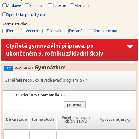
Zrakové
Sluchové
Tělesné
Mentální
Specifické poruchy učení
Forma studia
:
Denní
Večerní
Dálková
Distanční
Kombinovaná
Čtyřletá gymnaziální příprava, po
ukončeném 9. ročníku základní školy
Gymnázium
79-41-K/41
K/4
Zaměření nebo Školní vzdělávací program (ŠVP)
Curriculum Chamomile 23
porovnat
Počet povinných
Délka studia
Forma studia
Vyučované jazyky
cizích jazyků