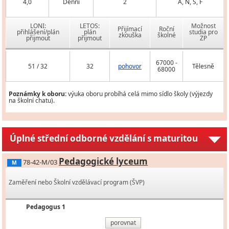
4,0
Denní
2
A, N, Š, F
LONI:
LETOS:
Možnost
Přijímací
Roční
přihlášení/plán
plán
studia pro
zkouška
školné
přijmout
přijmout
ZP
67000 -
51 / 32
32
pohovor
Tělesně
68000
Poznámky k oboru:
výuka oboru probíhá celá mimo sídlo školy (výjezdy
na školní chatu).
Úplné střední odborné vzdělání s maturitou
Pedagogické lyceum
78-42-M/03
M
Zaměření nebo Školní vzdělávací program (ŠVP)
Pedagogus 1
porovnat