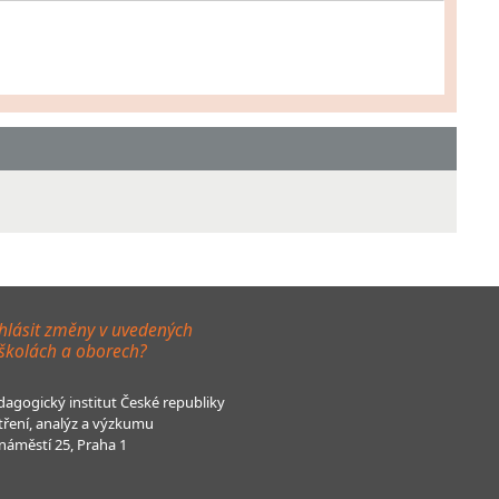
hlásit změny v uvedených
 školách a oborech?
agogický institut České republiky
tření, analýz a výzkumu
áměstí 25, Praha 1