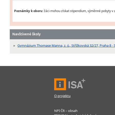
Poznámky k oboru:
žáci mohou získat stipendium, výměnné pobyty v z
Navštívené školy
Gymnázium Thomase Manna, z. ú., Střížkovská 32/27, Praha 8 - 
O projektu
NPI ČR – obsah