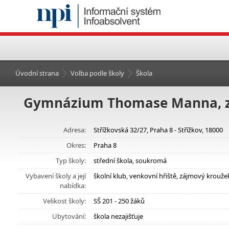
Úvodní strana
Volba podle školy
Škola
Gymnázium Thomase Manna, z.
Adresa:
Střížkovská 32/27, Praha 8 - Střížkov, 18000
Okres:
Praha 8
Typ školy:
střední škola, soukromá
Vybavení školy a její
školní klub, venkovní hřiště, zájmový krouže
nabídka:
Velikost školy:
SŠ 201 - 250 žáků
Ubytování:
škola nezajišťuje