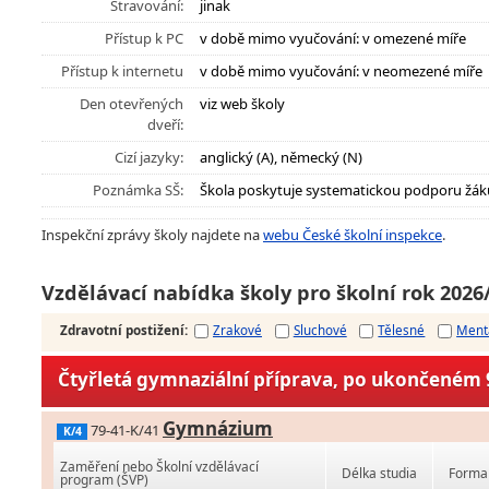
Stravování:
jinak
Přístup k PC
v době mimo vyučování: v omezené míře
Přístup k internetu
v době mimo vyučování: v neomezené míře
Den otevřených
viz web školy
dveří:
Cizí jazyky:
anglický (A), německý (N)
Poznámka SŠ:
Škola poskytuje systematickou podporu žák
Inspekční zprávy školy najdete na
webu České školní inspekce
.
Vzdělávací nabídka školy pro školní rok 2026
Zdravotní postižení
:
Zrakové
Sluchové
Tělesné
Ment
Čtyřletá gymnaziální příprava, po ukončeném 9
Gymnázium
79-41-K/41
K/4
Zaměření nebo Školní vzdělávací
Délka studia
Forma 
program (ŠVP)