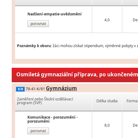
Nadšení-empatie-uvědomění
4,0
De
porovnat
Poznámky k oboru:
žáci mohou získat stipendium, výměnné pobyty v z
Osmiletá gymnaziální příprava, po ukončeném 
Gymnázium
79-41-K/81
K/8
Zaměření nebo Školní vzdělávací
Délka studia
Forma 
program (ŠVP)
Komunikace - porozumění -
porozumění
8,0
De
porovnat