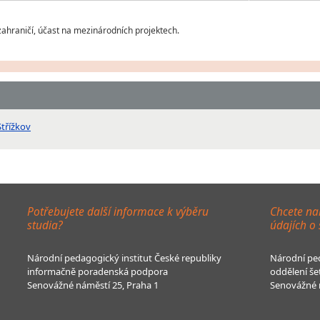
ahraničí, účast na mezinárodních projektech.
Střížkov
Potřebujete další informace k výběru
Chcete na
studia?
údajích o
Národní pedagogický institut České republiky
Národní ped
informačně poradenská podpora
oddělení še
Senovážné náměstí 25, Praha 1
Senovážné n