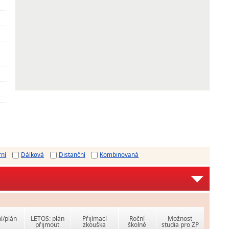
rní
Dálková
Distanční
Kombinovaná
í/plán
LETOS: plán
Přijímací
Roční
Možnost
přijmout
zkouška
školné
studia pro ZP