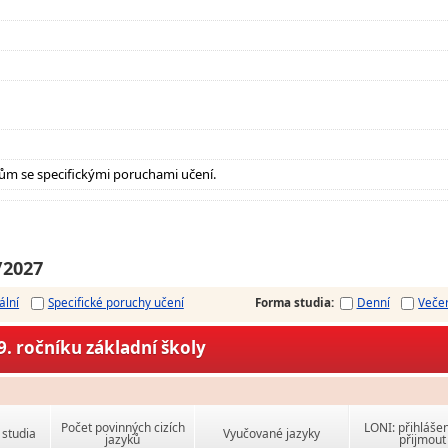
ům se specifickými poruchami učení.
/2027
ální
Specifické poruchy učení
Forma studia
:
Denní
Veče
. ročníku základní školy
Počet povinných cizích
LONI: přihlášen
studia
Vyučované jazyky
jazyků
přijmout