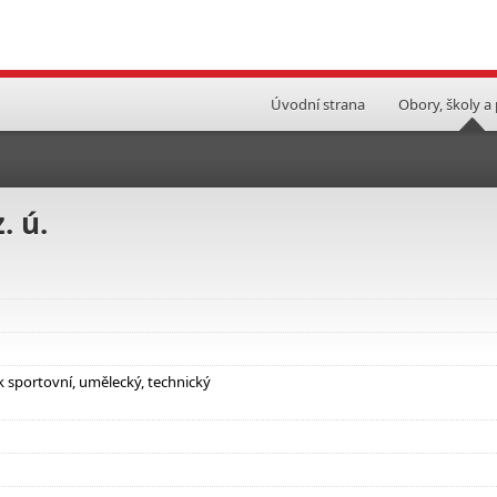
Úvodní strana
Obory, školy a
 ú.
k sportovní, umělecký, technický