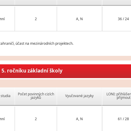
nní
2
A, N
36 / 24
ahraničí, účast na mezinárodních projektech.
5. ročníku základní školy
Počet povinných cizích
LONI: přihlášen
studia
Vyučované jazyky
jazyků
přijmout
nní
2
A, N
61 / 28