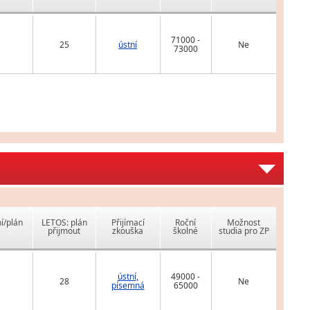
71000 -
25
ústní
Ne
73000
í/plán
LETOS: plán
Přijímací
Roční
Možnost
přijmout
zkouška
školné
studia pro ZP
ústní,
49000 -
28
Ne
písemná
65000