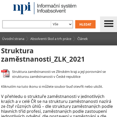
Úvodní strana
Absolventi škol a trh práce
Článek
Struktura
zaměstnanosti_ZLK_2021
Struktura zaměstnanosti ve Zlínském kraji a její porovnání se
strukturou zaměstnanosti v České republice
Kliknutím na tuto ikonu si můžete soubor buď otevřít nebo uložit.
V
přehledu o struktuře zaměstnanosti v
jednotlivých
krajích a v celé ČR se na strukturu zaměstnanosti nazírá
ze čtyř různých úhlů – dle struktury zaměstnaných podle
hlavních tříd profesí, zaměstnaných podle zastoupení
jednotlivých odvětví, dle postavení v
zaměstnání a dle