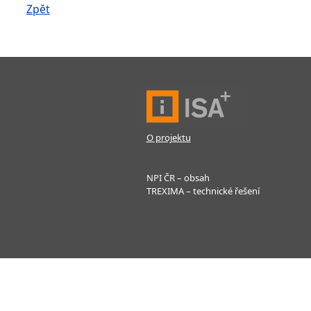
Zpět
O projektu
NPI ČR – obsah
TREXIMA – technické řešení