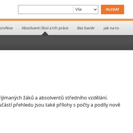
 profese
Absolventi škol a trh práce
Bez bariér
Jak na to
ijímaných žáků a absolventů středního vzdělání.
učástí přehledu jsou také přílohy s počty a podíly nově