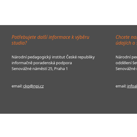
Potřebujete další informace k výběru
Chcete na
studia?
údajích o
Národní pedagogický institut České republiky
Národní ped
informačně poradenská podpora
oddělení še
Senovážné náměstí 25, Praha 1
Senovážné n
email:
ckp@npi.cz
email:
infoa