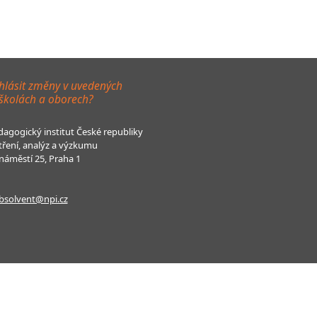
hlásit změny v uvedených
 školách a oborech?
agogický institut České republiky
tření, analýz a výzkumu
áměstí 25, Praha 1
bsolvent@npi.cz