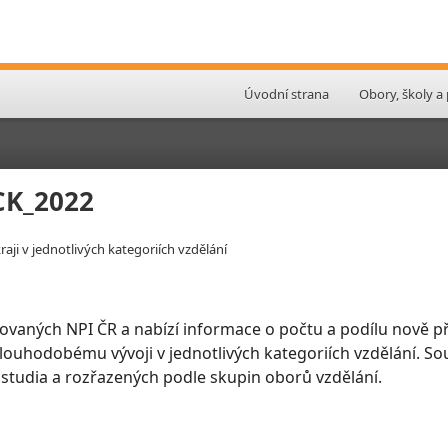
Úvodní strana
Obory, školy a
SCK_2022
aji v jednotlivých kategoriích vzdělání
ovaných NPI ČR a nabízí informace o počtu a podílu nově př
 dlouhodobému vývoji v jednotlivých kategoriích vzdělání. So
 studia a rozřazených podle skupin oborů vzdělání.