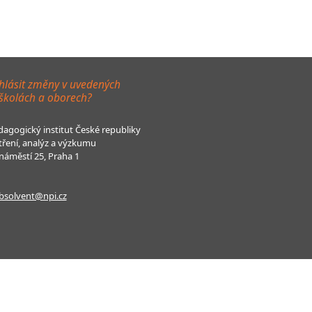
hlásit změny v uvedených
 školách a oborech?
agogický institut České republiky
tření, analýz a výzkumu
áměstí 25, Praha 1
bsolvent@npi.cz