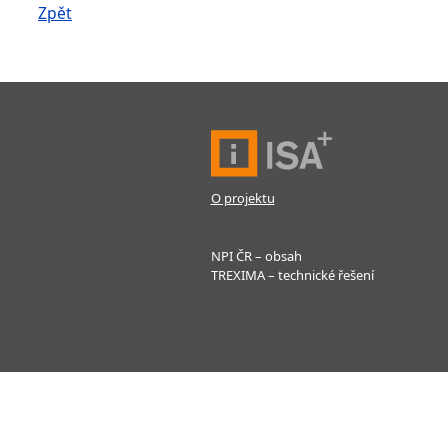
Zpět
O projektu
NPI ČR – obsah
TREXIMA – technické řešení