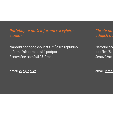
Potřebujete další informace k výběru
Chcete na
studia?
údajích o
Národní pedagogický institut České republiky
Národní ped
informačně poradenská podpora
oddělení še
Senovážné náměstí 25, Praha 1
Senovážné n
email:
ckp@npi.cz
email:
infoa