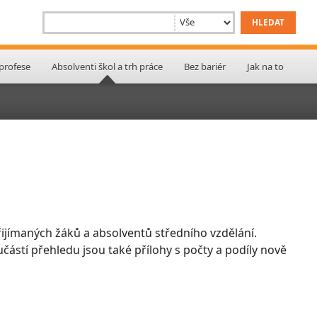
 profese
Absolventi škol a trh práce
Bez bariér
Jak na to
ijímaných žáků a absolventů středního vzdělání.
učástí přehledu jsou také přílohy s počty a podíly nově