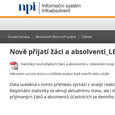
Úvodní strana
Absolventi škol a trh práce
Článek
Nově přijatí žáci a absolventi_
Statistiky nově přijatých žáků a absolventů v Libereckém kraji 
Kliknutím na tuto ikonu si můžete soubor buď otevřít nebo uložit.
Data uváděná v tomto přehledu vychází z analýz realiz
Regionální statistiky se věnují aktuálnímu stavu, ale i
přijímaných žáků a absolventů účastnících se denního