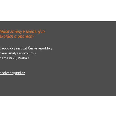
hlásit změny v uvedených
 školách a oborech?
agogický institut České republiky
tření, analýz a výzkumu
áměstí 25, Praha 1
bsolvent@npi.cz