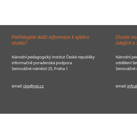
Potřebujete další informace k výběru
Chcete na
studia?
údajích o
Národní pedagogický institut České republiky
Národní ped
informačně poradenská podpora
oddělení še
Senovážné náměstí 25, Praha 1
Senovážné n
email:
ckp@npi.cz
email:
infoa