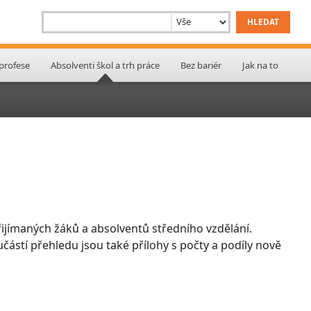
 profese
Absolventi škol a trh práce
Bez bariér
Jak na to
ijímaných žáků a absolventů středního vzdělání.
učástí přehledu jsou také přílohy s počty a podíly nově