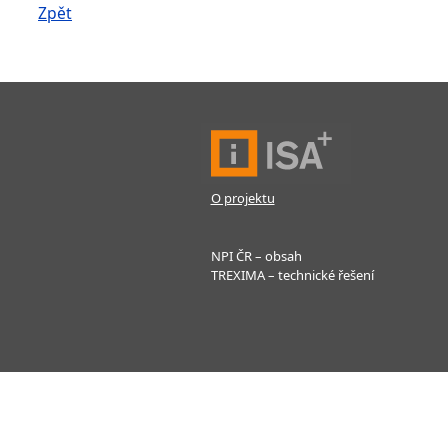
Zpět
O projektu
NPI ČR – obsah
TREXIMA – technické řešení