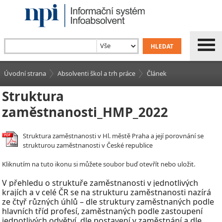
Úvodní strana
Absolventi škol a trh práce
Článek
Struktura
zaměstnanosti_HMP_2022
Struktura zaměstnanosti v Hl. městě Praha a její porovnání se
strukturou zaměstnanosti v České republice
Kliknutím na tuto ikonu si můžete soubor buď otevřít nebo uložit.
V
přehledu o struktuře zaměstnanosti v
jednotlivých
krajích a v celé ČR se na strukturu zaměstnanosti nazírá
ze čtyř různých úhlů – dle struktury zaměstnaných podle
hlavních tříd profesí, zaměstnaných podle zastoupení
jednotlivých odvětví, dle postavení v
zaměstnání a dle