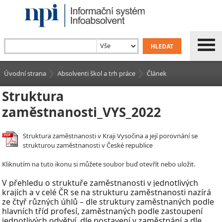
Úvodní strana
Absolventi škol a trh práce
Článek
Struktura
zaměstnanosti_VYS_2022
Struktura zaměstnanosti v Kraji Vysočina a její porovnání se
strukturou zaměstnanosti v České republice
Kliknutím na tuto ikonu si můžete soubor buď otevřít nebo uložit.
V
přehledu o struktuře zaměstnanosti v
jednotlivých
krajích a v celé ČR se na strukturu zaměstnanosti nazírá
ze čtyř různých úhlů – dle struktury zaměstnaných podle
hlavních tříd profesí, zaměstnaných podle zastoupení
jednotlivých odvětví, dle postavení v
zaměstnání a dle