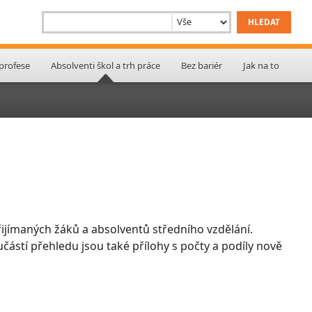
 profese
Absolventi škol a trh práce
Bez bariér
Jak na to
ijímaných žáků a absolventů středního vzdělání.
učástí přehledu jsou také přílohy s počty a podíly nově