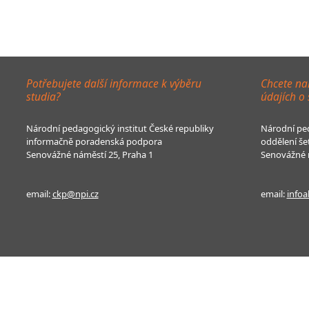
Potřebujete další informace k výběru
Chcete na
studia?
údajích o
Národní pedagogický institut České republiky
Národní ped
informačně poradenská podpora
oddělení še
Senovážné náměstí 25, Praha 1
Senovážné n
email:
ckp@npi.cz
email:
infoa