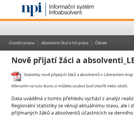
Úvodní strana
Absolventi škol a trh práce
Článek
Nově přijatí žáci a absolventi_
Statistiky nově přijatých žáků a absolventů v Libereckém kraji 
Kliknutím na tuto ikonu si můžete soubor buď otevřít nebo uložit.
Data uváděná v tomto přehledu vychází z analýz realiz
Regionální statistiky se věnují aktuálnímu stavu, ale i
přijímaných žáků a absolventů účastnících se denního