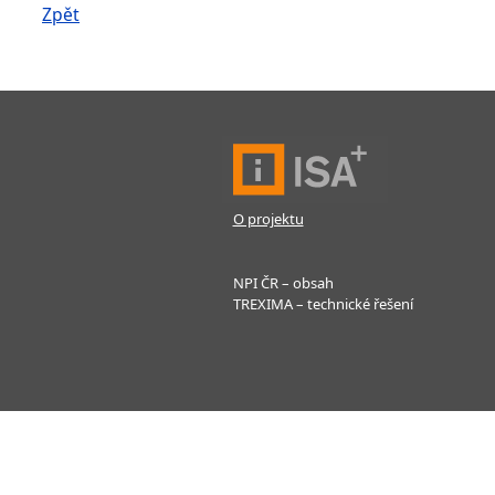
Zpět
O projektu
NPI ČR – obsah
TREXIMA – technické řešení