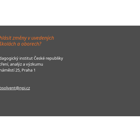
hlásit změny v uvedených
 školách a oborech?
agogický institut České republiky
tření, analýz a výzkumu
áměstí 25, Praha 1
bsolvent@npi.cz