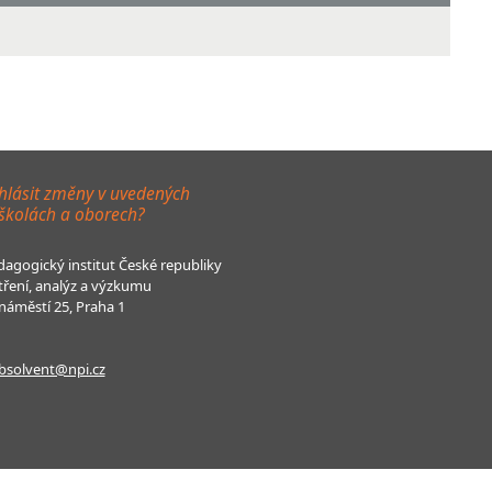
hlásit změny v uvedených
 školách a oborech?
agogický institut České republiky
tření, analýz a výzkumu
áměstí 25, Praha 1
bsolvent@npi.cz