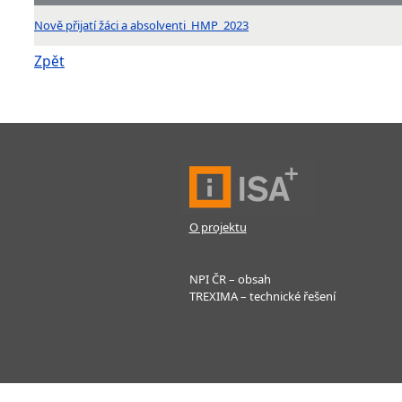
Nově přijatí žáci a absolventi_HMP_2023
Zpět
O projektu
NPI ČR – obsah
TREXIMA – technické řešení