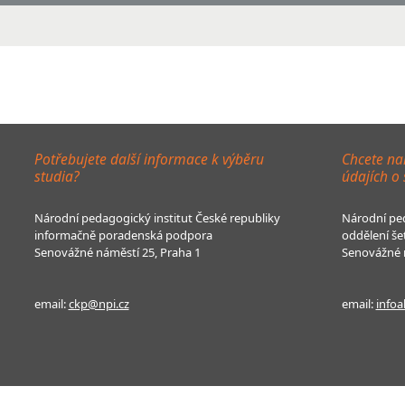
Potřebujete další informace k výběru
Chcete na
studia?
údajích o
Národní pedagogický institut České republiky
Národní ped
informačně poradenská podpora
oddělení še
Senovážné náměstí 25, Praha 1
Senovážné n
email:
ckp@npi.cz
email:
infoa