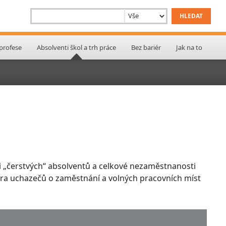
 profese
Absolventi škol a trh práce
Bez bariér
Jak na to
 „čerstvých“ absolventů a celkové nezaměstnanosti
ktura uchazečů o zaměstnání a volných pracovních míst