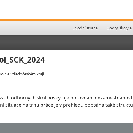
Úvodní strana
Obory, školy a
ol_SCK_2024
ol ve Středočeském kraji
šších odborných škol poskytuje porovnání nezaměstnanosti
slení situace na trhu práce je v přehledu popsána také stru