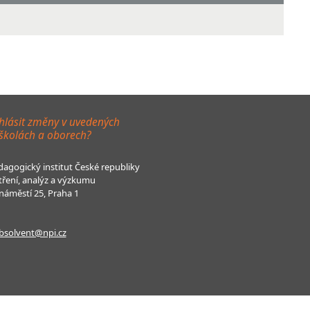
hlásit změny v uvedených
 školách a oborech?
agogický institut České republiky
tření, analýz a výzkumu
áměstí 25, Praha 1
bsolvent@npi.cz