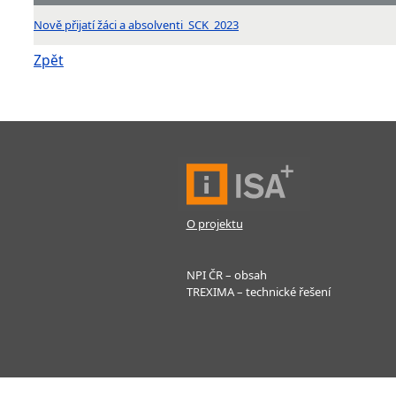
Nově přijatí žáci a absolventi_SCK_2023
Zpět
O projektu
NPI ČR – obsah
TREXIMA – technické řešení