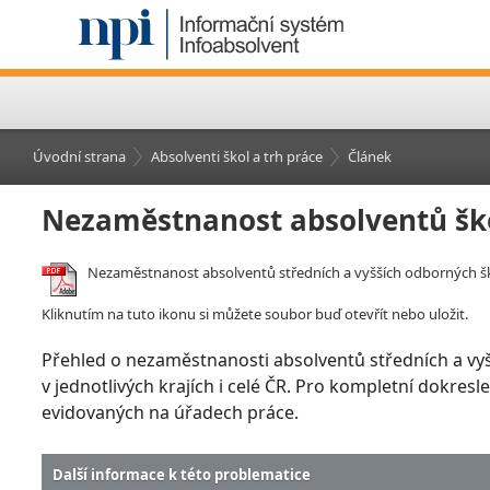
Úvodní strana
Absolventi škol a trh práce
Článek
Nezaměstnanost absolventů šk
Nezaměstnanost absolventů středních a vyšších odborných šk
Kliknutím na tuto ikonu si můžete soubor buď otevřít nebo uložit.
Přehled o nezaměstnanosti absolventů středních a vy
v jednotlivých krajích i celé ČR. Pro kompletní dokre
evidovaných na úřadech práce.
Další informace k této problematice