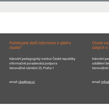
Potřebujete další informace k výběru
Chcete na
studia?
údajích o
Národní pedagogický institut České republiky
Národní ped
informačně poradenská podpora
oddělení še
Senovážné náměstí 25, Praha 1
Senovážné n
email:
ckp@npi.cz
email:
infoa