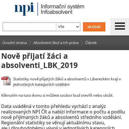
Úvodní strana
Absolventi škol a trh práce
Článek
Nově přijatí žáci a
absolventi_LBK_2019
Statistiky nově přijatých žáků a absolventů v Libereckém kraji v
jednotlivých kategoriích vzdělání
Kliknutím na tuto ikonu si můžete soubor buď otevřít nebo uložit.
Data uváděná v tomto přehledu vychází z analýz
realizovaných NPI ČR a nabízí informace o počtu a podílu
nově přijímaných žáků a absolventů středního vzdělání.
Regionální statistiky se věnují aktuálnímu stavu,
ale i dlouhodobému vývoji v jednotlivých kategoriích