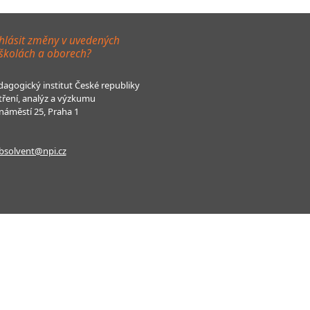
hlásit změny v uvedených
 školách a oborech?
agogický institut České republiky
tření, analýz a výzkumu
áměstí 25, Praha 1
bsolvent@npi.cz