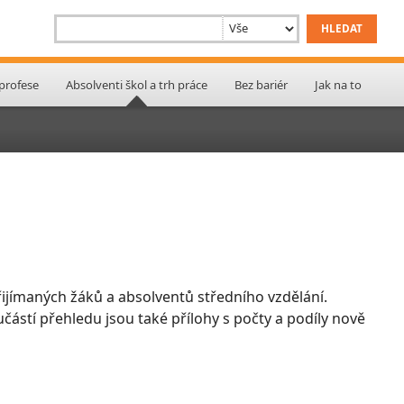
 profese
Absolventi škol a trh práce
Bez bariér
Jak na to
ijímaných žáků a absolventů středního vzdělání.
učástí přehledu jsou také přílohy s počty a podíly nově