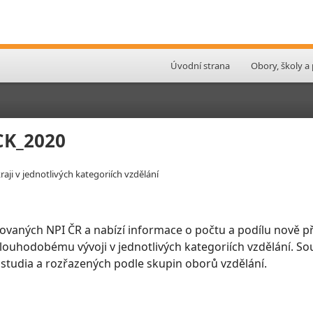
Úvodní strana
Obory, školy a
SCK_2020
aji v jednotlivých kategoriích vzdělání
ovaných NPI ČR a nabízí informace o počtu a podílu nově př
 dlouhodobému vývoji v jednotlivých kategoriích vzdělání. So
 studia a rozřazených podle skupin oborů vzdělání.