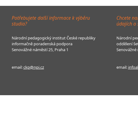
Potřebujete další informace k výběru
Chcete na
studia?
údajích o
Národní pedagogický institut České republiky
Národní ped
informačně poradenská podpora
oddělení še
Senovážné náměstí 25, Praha 1
Senovážné n
email:
ckp@npi.cz
email:
infoa