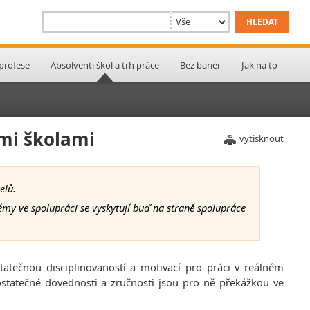
 profese
Absolventi škol a trh práce
Bez bariér
Jak na to
ími školami
vytisknout
elů.
émy ve spolupráci se vyskytují buď na straně spolupráce
atečnou disciplinovaností a motivací pro práci v reálném
dostatečné dovednosti a zručnosti jsou pro ně překážkou ve