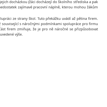
 jejich docházkou (žáci docházejí do školního střediska a pak
i nedostatek zajímavé pracovní náplně, kterou mohou žákům
upráci ze strany škol. Tuto překážku uvádí až pětina firem.
ěž související s náročnými podmínkami spolupráce pro firmu
 Část firem zmiňuje, že je pro ně náročné se přizpůsobovat
 uvedené výše.