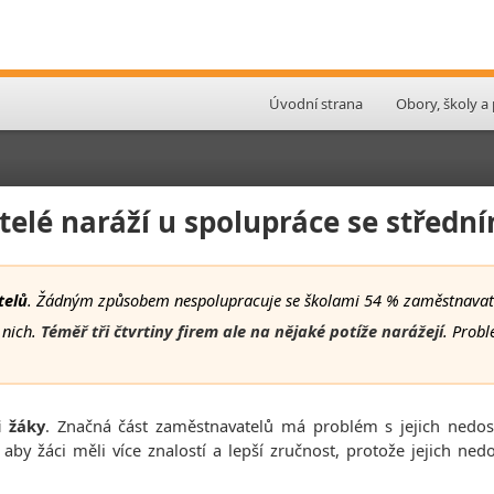
Úvodní strana
Obory, školy a
elé naráží u spolupráce se středn
telů
. Žádným způsobem nespolupracuje se školami 54 % zaměstnavat
 nich.
Téměř tři čtvrtiny firem ale na nějaké potíže narážejí
. Probl
i žáky
. Značná část zaměstnavatelů má problém s jejich nedost
 aby žáci měli více znalostí a lepší zručnost, protože jejich ne