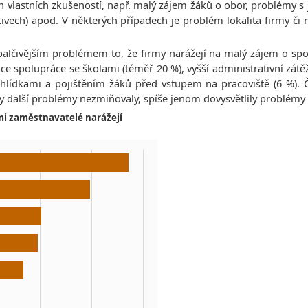
jich vlastních zkušeností, např. malý zájem žáků o obor, problémy s
tivech) apod. V některých případech je problém lokalita firmy č
palčivějším problémem to, že firmy narážejí na malý zájem o spol
e spolupráce se školami (téměř 20 %), vyšší administrativní zát
rohlídkami a pojištěním žáků před vstupem na pracoviště (6 %).
y další problémy nezmiňovaly, spíše jenom dovysvětlily problémy
ami zaměstnavatelé narážejí