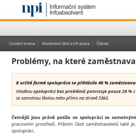
Úvodní strana
Absolventi škol a trh práce
Článek
Problémy, na které zaměstnavat
K určité formě spolupráce se přihlásilo 46 % zaměstnava
Hladkou
spolupráci bez problémů potvrzuje pouze 28 %
z
se samotnou školou nebo přímo na straně žáků.
Četnější jsou právě potíže ve spolupráci se samotným
pracovním prostředí. Přáním části zaměstnavatelů také je,
spolupráci.