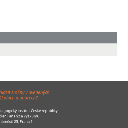
hlásit změny v uvedených
 školách a oborech?
agogický institut České republiky
tření, analýz a výzkumu
áměstí 25, Praha 1