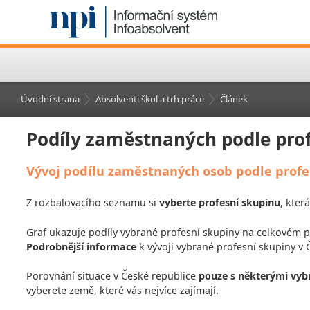
Úvodní strana
Absolventi škol a trh práce
Článek
Podíly zaměstnaných podle prof
Vývoj podílu zaměstnaných osob podle profesn
Z rozbalovacího seznamu si
vyberte profesní skupinu
, kter
Graf ukazuje podíly vybrané profesní skupiny na celkovém
Podrobnější informace
k vývoji vybrané profesní skupiny v
Porovnání situace v České republice
pouze s některými vy
vyberete země, které vás nejvíce zajímají.