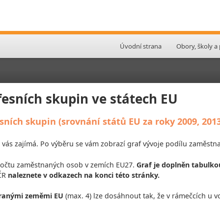
Úvodní strana
Obory, školy a
esních skupin ve státech EU
ích skupin (srovnání států EU za roky 2009, 2013
á vás zajímá. Po výběru se vám zobrazí graf vývoje podílu zaměst
 počtu zaměstnaných osob v zemích EU27.
Graf je doplněn tabulko
 ČR
naleznete v odkazech na konci této stránky.
branými zeměmi EU
(max. 4) lze dosáhnout tak, že v rámečcích u v