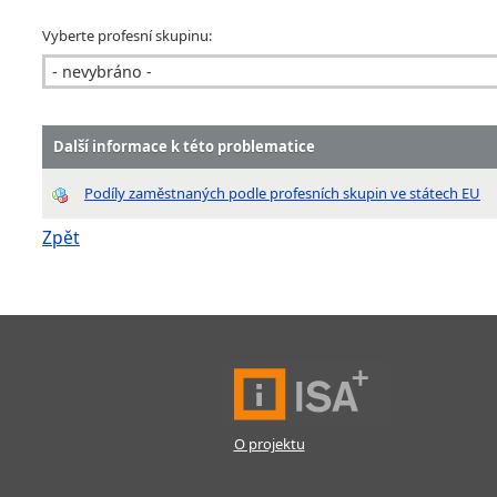
Vyberte profesní skupinu:
Další informace k této problematice
Podíly zaměstnaných podle profesních skupin ve státech EU
Zpět
O projektu