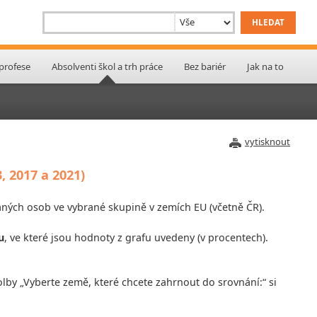
 profese
Absolventi škol a trh práce
Bez bariér
Jak na to
vytisknout
, 2017 a 2021)
naných osob ve vybrané skupině v zemích EU (včetně ČR).
u
, ve které jsou hodnoty z grafu uvedeny (v procentech).
olby „Vyberte země, které chcete zahrnout do srovnání:“ si