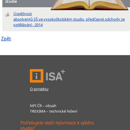
studie
Úspěšnost
absolventů SŠ ve vysokoškolském studiu, předčasné odchody ze
vzdělávání - 2014
Zpět
O projektu
NPI ČR – obsah
TREXIMA – technické řešení
Potřebujete další informace k výběru
studia?