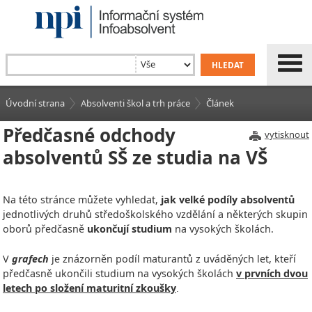
Úvodní strana
Absolventi škol a trh práce
Článek
Předčasné odchody
vytisknout
absolventů SŠ ze studia na VŠ
Na této stránce můžete vyhledat,
jak velké podíly absolventů
jednotlivých druhů středoškolského vzdělání a některých skupin
oborů předčasně
ukončují studium
na vysokých školách.
V
grafech
je znázorněn podíl maturantů z uváděných let, kteří
předčasně ukončili studium na vysokých školách
v prvních dvou
letech po složení maturitní zkoušky
.