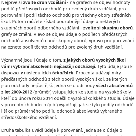
Nejprve si
zvolte druh vzdělání
- na grafech se objeví hodnoty
podílů předčasných odchodů pro zvolený druh vzdělání, pro
porovnání i podíl těchto odchodů pro všechny obory středních
škol. Potom můžete získat podrobnější údaje o některých
skupinách oborů odborného vzdělání -
zvolte si skupinu oborů
,
grafy se změní. Vlevo se objeví údaje o podílech předčasných
odchodů absolventů dané skupiny oborů, vpravo pro porovnání
naleznete podíl těchto odchodů pro zvolený druh vzdělání.
Významné jsou i údaje o tom,
z jakých oborů vysokých škol
vámi vybraní absolventi nejčastěji odcházejí
. Tyto údaje jsou k
dispozici
v
následujících
tabulkách
. Procenta udávají míry
předčasných odchodů z těch oborů vysokých škol, ze kterých
jsou odchody nejčastější. Jedná se o odchody
všech absolventů
z let 2009-2012
(průměr) vstupujících ke studiu na vysoké školy,
kteří do února roku 2014 odešli z vysokoškolského studia. Údaje
v procentních bodech (p.b.) vyjadřují, jak se tyto podíly odchodů
liší od průměrného podílu odchodů absolventů vybraného
středosškolského vzdělání.
Druhá tabulka uvádí údaje k porovnání. Jedná se o údaje o