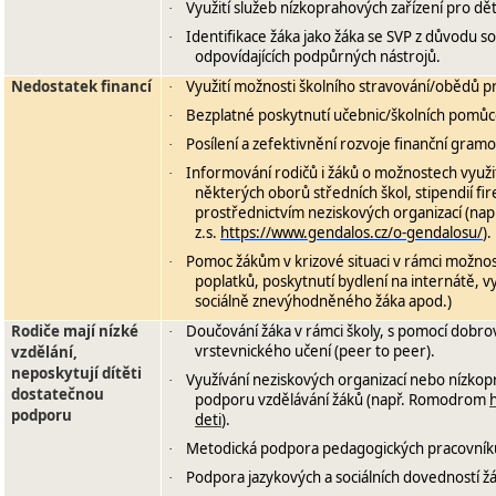
Využití služeb nízkoprahových zařízení pro dět
·
Identifikace žáka jako žáka se SVP z důvodu so
·
odpovídajících podpůrných nástrojů.
Nedostatek financí
Využití možnosti školního stravování/obědů p
·
Bezplatné poskytnutí učebnic/školních pomůc
·
Posílení a zefektivnění rozvoje finanční gramo
·
Informování rodičů i žáků o možnostech využit
·
některých oborů středních škol, stipendií fir
prostřednictvím neziskových organizací (nap
z.s.
https://www.gendalos.cz/o-gendalosu/
).
Pomoc žákům v krizové situaci v rámci možnos
·
poplatků, poskytnutí bydlení na internátě, 
sociálně znevýhodněného žáka apod.)
Rodiče mají nízké
Doučování žáka v rámci školy, s pomocí dobro
·
vrstevnického učení (peer to peer).
vzdělání,
neposkytují dítěti
Využívání neziskových organizací nebo nízko
·
dostatečnou
podporu vzdělávání žáků (např. Romodrom
podporu
deti
).
Metodická podpora pedagogických pracovník
·
Podpora jazykových a sociálních dovedností ž
·