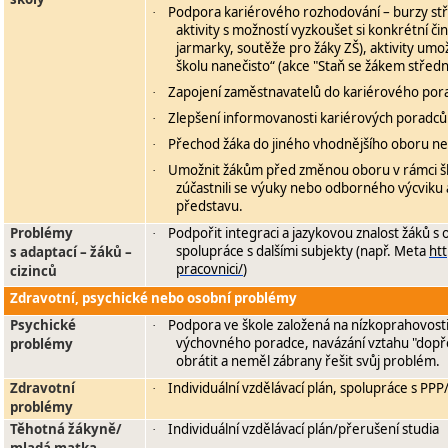
Podpora kariérového rozhodování – burzy stř
·
aktivity s možností vyzkoušet si konkrétní čin
jarmarky, soutěže pro žáky ZŠ), aktivity umo
školu nanečisto“ (akce "Staň se žákem středn
Zapojení zaměstnavatelů do kariérového pora
·
Zlepšení informovanosti kariérových poradců
·
Přechod žáka do jiného vhodnějšího oboru ne
·
Umožnit žákům před změnou oboru v rámci ško
·
zúčastnili se výuky nebo odborného výcviku 
představu.
Problémy
Podpořit integraci a jazykovou znalost žáků 
·
spolupráce s dalšími subjekty (např. Meta
ht
s adaptací – žáků –
pracovnici/
)
cizinců
Zdravotní, psychické nebo osobní problémy
Psychické
Podpora ve škole založená na nízkoprahovost
·
výchovného poradce, navázání vztahu "dopře
problémy
obrátit a neměl zábrany řešit svůj problém.
Zdravotní
Individuální vzdělávací plán, spolupráce s PPP
·
problémy
Těhotná žákyně/
Individuální vzdělávací plán/přerušení studia
·