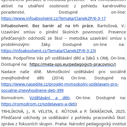
aktivit na utváření osobnosti z pohledu kariérového
poradenství. Dostupné on-line:
https://www.infoabsolvent.cz/Temata/ClanekZP/6-3-17
Infoabsolvent. Bez bariér až na trh práce.
Bartošová, V.:
Uzavírání smluv o plnění školních povinností. Prevence
předčasných odchodů ze škol – metodika uzavírání smluv s
problémovými žáky. Dostupné on-line na:
https://infoabsolvent.cz/Temata/ClanekZP/6-3-23
)
Meta. Podpoříme Vás při vzdělávání dětí a žáků s OMJ. On-line.
Dostupné na:
https://meta-ops.eu/pedagogicti-pracovnici/
)
Nadace naše dítě. Mimoškolní vzdělávání pro sociálně
znevýhodněné děti (2014) On-line. Dostupné na
https://www.nasedite.cz/projekt-mimoskolni-vzdelavani-pro-
socialne-znevyhodnene-deti-399
Romodrom.
Vzdělávání a děti
. On-line. Dostupné na:
https://romodrom.cz/vzdelavani-a-deti
)
TRHLÍKOVÁ, J., R. VELETA, E. RŮTOVÁ a P. ŠKRÁŠKOVÁ, 2025.
Předčasné odchody ze vzdělávání z pohledu pracovníků škol:
zpráva z fokusních skupin. Praha: Národní pedagogický institut