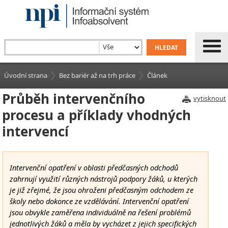
Úvodní strana
Bez bariér až na trh práce
Článek
Průběh intervenčního
vytisknout
procesu a příklady vhodných
intervencí
Intervenční opatření v oblasti předčasných odchodů
zahrnují využití různých nástrojů podpory žáků, u kterých
je již zřejmé, že jsou ohroženi předčasným odchodem ze
školy nebo dokonce ze vzdělávání. Intervenční opatření
jsou obvykle zaměřena individuálně na řešení problémů
jednotlivých žáků a měla by vycházet z jejich specifických