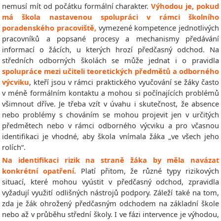
nemusí mít od počátku formální charakter.
Výhodou je, pokud
má škola nastavenou spolupráci v rámci školního
poradenského pracoviště,
vymezené kompetence jednotlivých
pracovníků a popsané procesy a mechanismy předávání
informací o žácích, u kterých hrozí předčasný odchod. Na
středních odborných školách se může jednat i o pravidla
spolupráce mezi učiteli teoretických předmětů a odborného
výcviku
, kteří jsou v rámci praktického vyučování se žáky často
v méně formálním kontaktu a mohou si počínajících problémů
všimnout dříve. Je třeba vzít v úvahu i skutečnost, že absence
nebo problémy s chováním se mohou projevit jen v určitých
předmětech nebo v rámci odborného výcviku a pro včasnou
identifikaci je vhodné, aby škola vnímala žáka „ve všech jeho
rolích“.
Na identifikaci rizik na straně žáka by měla navázat
konkrétní opatření.
Platí přitom, že různé typy rizikových
situací, které mohou vyústit v předčasný odchod, zpravidla
vyžadují využití odlišných nástrojů podpory. Záleží také na tom,
zda je žák ohrožený předčasným odchodem na základní škole
nebo až v průběhu střední školy. I ve fázi intervence je výhodou,