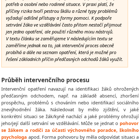
potřeb a osobní nebo rodinné situace. V praxi platí, že
příčiny rizika tvoří pestrou škálu a různé typy problémů
vyžadují odlišné přístupy a formy pomoci. K podpoře
setrvání žáka ve vzdělávání často přitom nestačí přijmout
jen jedno opatření, ale použití různého mixu nástrojů.
V textu článku se zaměřujeme V následujícím textu se
zaměříme jednak na to, jak intervenční proces obecně
probíhá a dále na seznam opatření, která je možné pro
řešení základních příčin předčasných odchodů žáků využít.
Průběh intervenčního procesu
Intervenční opatření navazují na identifikaci žáků ohrožených
předčasným odchodem, např. na základě absencí, zhoršení
prospěchu, problémů s chováním nebo identifikací sociálního
znevýhodnění žáka. Následovat by mělo zjištění, v jaké
konkrétní situaci se žák/kyně nachází a jaké problémy ohrožují
jeho/její další setrvání ve vzdělávání. Může se jednat o
pohovor
se žákem a rodiči za účasti výchovného poradce, školního
psychologa
apod. Forma pohovoru by měla odpovídat situaci a