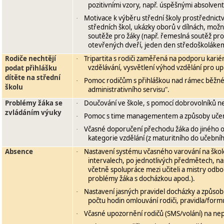
pozitivními vzory, např. úspěšnými absolve
Motivace k výběru střední školy prostřednictv
·
středních škol, ukázky oborů v dílnách, možno
soutěže pro žáky (např. řemeslná soutěž pro
otevřených dveří, jeden den středoškolák
Rodiče nechtějí
Tripartita s rodiči zaměřená na podporu kari
·
vzdělávání, vysvětlení výhod vzdělání pro up
podat přihlášku
dítěte na střední
Pomoc rodičům s přihláškou nad rámec běžné
·
školu
administrativního servisu".
Problémy žáka se
Doučování ve škole, s pomocí dobrovolníků ne
·
zvládáním výuky
Pomoc s time managementem a způsoby učen
·
Včasné doporučení přechodu žáka do jiného o
·
kategorie vzdělání (z maturitního do učební
Absence
Nastavení systému včasného varování na škole
·
intervalech, po jednotlivých předmětech, na
včetně spolupráce mezi učiteli a mistry odbo
problémy žáka s docházkou apod.).
Nastavení jasných pravidel docházky a způsobů
·
počtu hodin omlouvání rodiči, pravidla/form
Včasné upozornění rodičů (SMS/volání) na ne
·