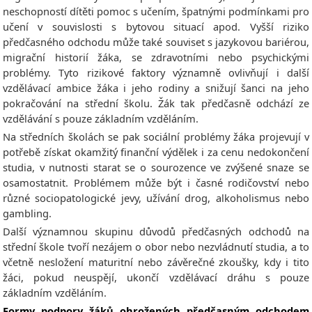
neschopností dítěti pomoc s učením, špatnými podmínkami pro
učení v souvislosti s bytovou situací apod. Vyšší riziko
předčasného odchodu může také souviset s jazykovou bariérou,
migrační historií žáka, se zdravotními nebo psychickými
problémy. Tyto rizikové faktory významně ovlivňují i další
vzdělávací ambice žáka i jeho rodiny a snižují šanci na jeho
pokračování na střední školu. Žák tak předčasně odchází ze
vzdělávání s pouze základním vzděláním.
Na středních školách se pak sociální problémy žáka projevují v
potřebě získat okamžitý finanční výdělek i za cenu nedokončení
studia, v nutnosti starat se o sourozence ve zvýšené snaze se
osamostatnit. Problémem může být i časné rodičovství nebo
různé sociopatologické jevy, užívání drog, alkoholismus nebo
gambling.
Další významnou skupinu důvodů předčasných odchodů na
střední škole tvoří nezájem o obor nebo nezvládnutí studia, a to
včetně nesložení maturitní nebo závěrečné zkoušky, kdy i tito
žáci, pokud neuspějí, ukončí vzdělávací dráhu s pouze
základním vzděláním.
Formy podpory žáků ohrožených předčasným odchodem