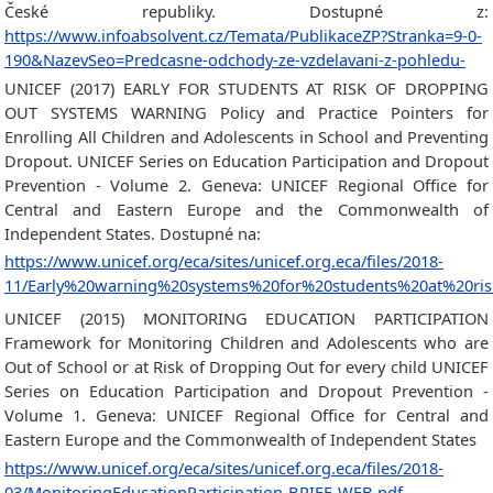
České republiky. Dostupné z:
https://www.infoabsolvent.cz/Temata/PublikaceZP?Stranka=9-0-
190&NazevSeo=Predcasne-odchody-ze-vzdelavani-z-pohledu-
UNICEF (2017) EARLY FOR STUDENTS AT RISK OF DROPPING
OUT SYSTEMS WARNING Policy and Practice Pointers for
Enrolling All Children and Adolescents in School and Preventing
Dropout. UNICEF Series on Education Participation and Dropout
Prevention - Volume 2. Geneva: UNICEF Regional Office for
Central and Eastern Europe and the Commonwealth of
Independent States. Dostupné na:
https://www.unicef.org/eca/sites/unicef.org.eca/files/2018-
11/Early%20warning%20systems%20for%20students%20at%20ri
UNICEF (2015) MONITORING EDUCATION PARTICIPATION
Framework for Monitoring Children and Adolescents who are
Out of School or at Risk of Dropping Out for every child UNICEF
Series on Education Participation and Dropout Prevention -
Volume 1. Geneva: UNICEF Regional Office for Central and
Eastern Europe and the Commonwealth of Independent States
https://www.unicef.org/eca/sites/unicef.org.eca/files/2018-
03/MonitoringEducationParticipation-BRIEF-WEB.pdf