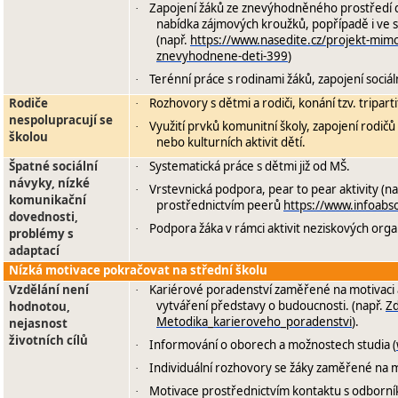
Zapojení žáků ze znevýhodněného prostředí do
·
nabídka zájmových kroužků, popřípadě i ve 
(např.
https://www.nasedite.cz/projekt-mimos
znevyhodnene-deti-399
)
Terénní práce s rodinami žáků, zapojení sociá
·
Rodiče
Rozhovory s dětmi a rodiči, konání tzv. triparti
·
nespolupracují se
Využití prvků komunitní školy, zapojení rodič
·
školou
nebo kulturních aktivit dětí.
Špatné sociální
Systematická práce s dětmi již od MŠ.
·
návyky, nízké
Vrstevnická podpora, pear to pear aktivity (n
·
komunikační
prostřednictvím peerů
https://www.infoabs
dovednosti,
Podpora žáka v rámci aktivit neziskových orga
·
problémy s
adaptací
Nízká motivace pokračovat na střední školu
Vzdělání není
Kariérové poradenství zaměřené na motivaci a
·
vytváření představy o budoucnosti. (např.
Z
hodnotou,
Metodika_karieroveho_poradenstvi
).
nejasnost
životních cílů
Informování o oborech a možnostech studia (
·
Individuální rozhovory se žáky zaměřené na m
·
Motivace prostřednictvím kontaktu s odborní
·