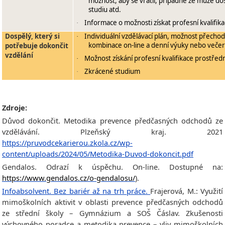
možnost, aby se vrátil, případně že může d
studiu atd.
Informace o možnosti získat profesní kvalifika
·
Dospělý, který si
Individuální vzdělávací plán, možnost přecho
·
kombinace on-line a denní výuky nebo večer
potřebuje dokončit
vzdělání
Možnost získání profesní kvalifikace prostředn
·
Zkrácené studium
·
Zdroje:
Důvod dokončit. Metodika prevence předčasných odchodů ze
vzdělávání. Plzeňský kraj. 2021
https://pruvodcekarierou.zkola.cz/wp-
content/uploads/2024/05/Metodika-Duvod-dokoncit.pdf
Gendalos. Odrazí k úspěchu. On-line. Dostupné na:
https://www.gendalos.cz/o-gendalosu/
).
Infoabsolvent. Bez bariér až na trh práce.
Frajerová, M.: Využití
mimoškolních aktivit v oblasti prevence předčasných odchodů
ze střední školy – Gymnázium a SOŠ Čáslav. Zkušenosti
výchovného poradce a metodika prevence – vliv mimoškolních