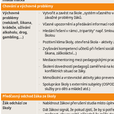
mladá matka
Chování a výchovné problémy
Výchovné
Vytvořit a zavést na škole „systém včasného 
·
závažné problémy žáků.
problémy
(nekázeň, šikana,
Včasné upozornění a předávání informací ro
·
krádeže, užívání
Hledání řešení v rámci „tripartity“ např. Smlo
·
alkoholu, drog,
školou
gambling,...)
Pozitivní klima školy, otevřená škola – aktivi
·
Zvyšování kompetencí učitelů při řešení sociá
·
šikana, záškoláctví…)
Mediace/mentoring mezi pedagogickými pra
·
Školení dovedností pedagogů zaměřená na ko
·
konfliktních situací se žáky.
Mimoškolní a vrstevnické aktivity jako preven
·
Spolupráce školy s externími subjekty (OSPOD,
·
služby pro děti a mládež atd.)
Předčasný odchod žáka ze školy
Žák odchází ze
Nabídnout žákovi přerušení studia místo úpln
·
školy
Dát žákovi signál, že pokud zjistí, že by si pot
·