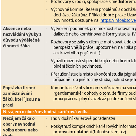
Rozhovory s rodiči, spolupráce s mediátorem.
·
Výchovné komise. Řešení problémů s docházk
·
docházce žáka (viz. Příklad dobré praxe Uzav
povinností, dostupné na:
https://infoabsolv
Absence nebo
Vytvoření podmínek pro možnost studovat a 
·
dálkové nebo kombinované formy studia, IV
nezvládání výuky z
důvodu výdělečné
Rozhovory se žáky s cílem je motivovat k doko
·
činnosti žáka
perspektivnější práce, upozornění na rizika 
a zdravotního pojištění…).
Využití možnosti stipendií krajů nebo firem k 
·
plnění školních povinností.
Přerušení studia místo ukončení studia (signál
·
případně i do jiné formy studia, pokud se jeh
Poptávka firem/
Komunikace škol s firmami s důrazem na sociá
·
"gentlemanské“ dohody o tom, že firmy budo
zaměstnávání
praxi práci na plný úvazek až po dokončení šk
žáků, kteří jsou na
praxi
Nezájem o obor/nevhodná kariérová volba
Nezájem žáka o
Individuální kariérové poradenství
·
obor /nevhodná
Poskytnutí komplexních kariérových informací
·
volba oboru nebo
pracovním uplatnění (Infoabsolvent.cz)
školy