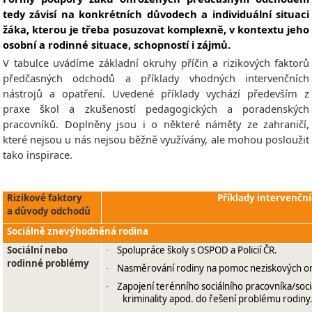
tedy závisí na konkrétních důvodech a individuální situaci
žáka, kterou je třeba posuzovat komplexně, v kontextu jeho
osobní a rodinné situace, schopností i zájmů.
V tabulce uvádíme základní okruhy příčin a rizikových faktorů
předčasných odchodů a příklady vhodných intervenčních
nástrojů a opatření. Uvedené příklady vychází především z
praxe škol a zkušeností pedagogických a poradenských
pracovníků. Doplněny jsou i o některé náměty ze zahraničí,
které nejsou u nás nejsou běžně využívány, ale mohou posloužit
tako inspirace.
Rizikové faktory
Příklady intervenční
a důvody odchodů
Sociálně znevýhodněná rodina
Sociální nebo
Spolupráce školy s OSPOD a Policií ČR.
·
rodinné problémy
Nasměrování rodiny na pomoc neziskových orga
·
Zapojení terénního sociálního pracovníka/soc
·
kriminality apod. do řešení problému rodiny