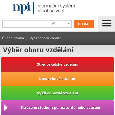
Úvodní strana
Výběr oboru vzdělání
Výběr oboru vzdělání
Středoškolské vzdělání
Nástavbové studium
Vyšší odborné vzdělání
Zkrácené studium po maturitě nebo vyučení