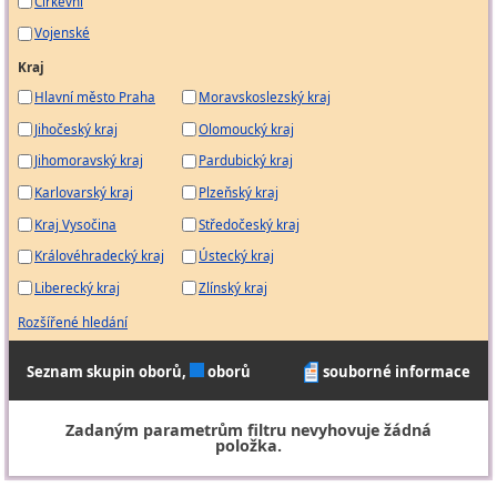
Církevní
Vojenské
Kraj
Hlavní město Praha
Moravskoslezský kraj
Jihočeský kraj
Olomoucký kraj
Jihomoravský kraj
Pardubický kraj
Karlovarský kraj
Plzeňský kraj
Kraj Vysočina
Středočeský kraj
Královéhradecký kraj
Ústecký kraj
Liberecký kraj
Zlínský kraj
Rozšířené hledání
Seznam skupin oborů,
oborů
souborné informace
Zadaným parametrům filtru nevyhovuje žádná
položka.