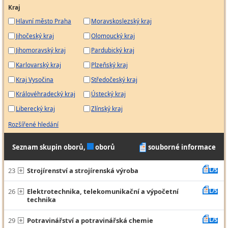
Kraj
Hlavní město Praha
Moravskoslezský kraj
Jihočeský kraj
Olomoucký kraj
Jihomoravský kraj
Pardubický kraj
Karlovarský kraj
Plzeňský kraj
Kraj Vysočina
Středočeský kraj
Královéhradecký kraj
Ústecký kraj
Liberecký kraj
Zlínský kraj
Rozšířené hledání
Seznam skupin oborů,
oborů
souborné informace
23
Strojírenství a strojírenská výroba
L/5
26
Elektrotechnika, telekomunikační a výpočetní
L/5
technika
29
Potravinářství a potravinářská chemie
L/5