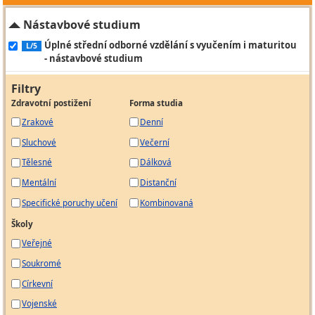
Nástavbové studium
Úplné střední odborné vzdělání s vyučením i maturitou
L/5
- nástavbové studium
Filtry
Zdravotní postižení
Forma studia
Zrakové
Denní
Sluchové
Večerní
Tělesné
Dálková
Mentální
Distanční
Specifické poruchy učení
Kombinovaná
Školy
Veřejné
Soukromé
Církevní
Vojenské