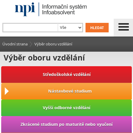
Úvodní strana
Výběr oboru vzdělání
Výběr oboru vzdělání
Středoškolské vzdělání
Nástavbové studium
Vyšší odborné vzdělání
Zkrácené studium po maturitě nebo vyučení