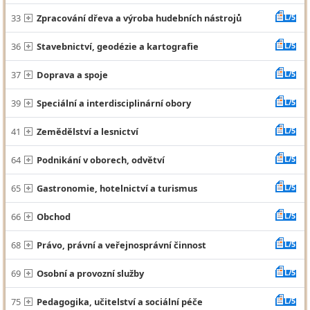
33
Zpracování dřeva a výroba hudebních nástrojů
L/5
36
Stavebnictví, geodézie a kartografie
L/5
37
Doprava a spoje
L/5
39
Speciální a interdisciplinární obory
L/5
41
Zemědělství a lesnictví
L/5
64
Podnikání v oborech, odvětví
L/5
65
Gastronomie, hotelnictví a turismus
L/5
66
Obchod
L/5
68
Právo, právní a veřejnosprávní činnost
L/5
69
Osobní a provozní služby
L/5
75
Pedagogika, učitelství a sociální péče
L/5