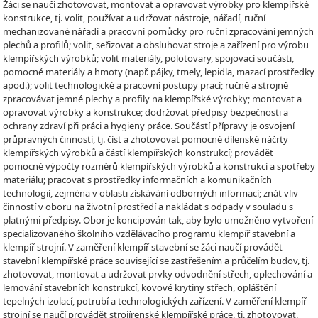
Žáci se naučí zhotovovat, montovat a opravovat výrobky pro klempířské
konstrukce, tj. volit, používat a udržovat nástroje, nářadí, ruční
mechanizované nářadí a pracovní pomůcky pro ruční zpracování jemných
plechů a profilů; volit, seřizovat a obsluhovat stroje a zařízení pro výrobu
klempířských výrobků; volit materiály, polotovary, spojovací součásti,
pomocné materiály a hmoty (např. pájky, tmely, lepidla, mazací prostředky
apod.); volit technologické a pracovní postupy prací; ručně a strojně
zpracovávat jemné plechy a profily na klempířské výrobky; montovat a
opravovat výrobky a konstrukce; dodržovat předpisy bezpečnosti a
ochrany zdraví při práci a hygieny práce. Součástí přípravy je osvojení
průpravných činností, tj. číst a zhotovovat pomocné dílenské náčrty
klempířských výrobků a částí klempířských konstrukcí; provádět
pomocné výpočty rozměrů klempířských výrobků a konstrukcí a spotřeby
materiálu; pracovat s prostředky informačních a komunikačních
technologií, zejména v oblasti získávání odborných informací; znát vliv
činností v oboru na životní prostředí a nakládat s odpady v souladu s
platnými předpisy. Obor je koncipován tak, aby bylo umožněno vytvoření
specializovaného školního vzdělávacího programu klempíř stavební a
klempíř strojní. V zaměření klempíř stavební se žáci naučí provádět
stavební klempířské práce související se zastřešením a průčelím budov, tj.
zhotovovat, montovat a udržovat prvky odvodnění střech, oplechování a
lemování stavebních konstrukcí, kovové krytiny střech, opláštění
tepelných izolací, potrubí a technologických zařízení. V zaměření klempíř
strojní se naučí provádět strojírenské klempířské práce, tj. zhotovovat,