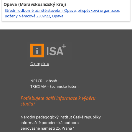
Opava (Moravskoslezský kraj)
Střední odborné učiliště stavební, Opava, příspěvková organizace,
Boženy Němcové 2309/22, Opava
O projektu
NPI ČR – obsah
TREXIMA – technické řešení
Potřebujete další informace k výběru
studia?
Národní pedagogický institut České republiky
informačně poradenská podpora
Senovážné náměstí 25, Praha 1