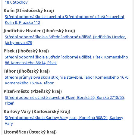
187, Stochov
Kolín (Středočeský kraj)
Střední odborná škola stavební a Střední odborné učiliště stavební,
Kolín II, Pražská 112
Jindřichův Hradec (Jihočeský kraj)
Střední odborná škola a Střední odborné učiliště, Jindřichův Hradec,
Jáchymova 478
Písek (Jihočeský kraj)
Střední odborná škola a Střední odborné učiliště, Písek, Komenského
86, Komenského 86/14, Písek
Tábor (Jihočeský kraj)
Střední průmyslová škola strojní a stavební, Tábor, Komenského 1670,
Komenského 1670/4, Tábor
Plzeň-město (Plzeňský kraj)
Střední odborné učiliště stavební, Plzeň, Borská 55, Borská 2718/55,
Plzeň
Karlovy Vary (Karlovarský kraj)
Střední odborná škola Karlovy Vary, s.r.o., Konečná 908/21, Karlovy
Vary
Litoměřice (Ústecký kraj)