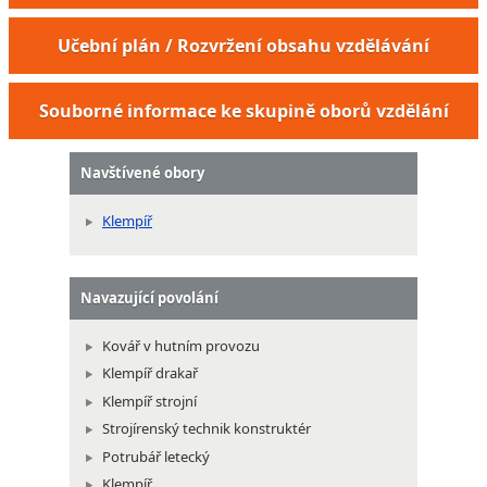
Učební plán / Rozvržení obsahu vzdělávání
Souborné informace ke skupině oborů vzdělání
Navštívené obory
Klempíř
Navazující povolání
Kovář v hutním provozu
Klempíř drakař
Klempíř strojní
Strojírenský technik konstruktér
Potrubář letecký
Klempíř