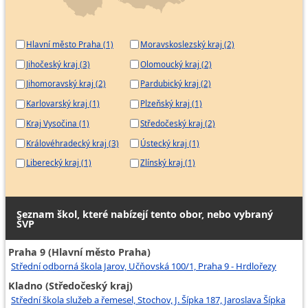
Hlavní město Praha (1)
Moravskoslezský kraj (2)
Jihočeský kraj (3)
Olomoucký kraj (2)
Jihomoravský kraj (2)
Pardubický kraj (2)
Karlovarský kraj (1)
Plzeňský kraj (1)
Kraj Vysočina (1)
Středočeský kraj (2)
Královéhradecký kraj (3)
Ústecký kraj (1)
Liberecký kraj (1)
Zlínský kraj (1)
Seznam škol, které nabízejí tento obor, nebo vybraný
ŠVP
Praha 9 (Hlavní město Praha)
Střední odborná škola Jarov, Učňovská 100/1, Praha 9 - Hrdlořezy
Kladno (Středočeský kraj)
Střední škola služeb a řemesel, Stochov, J. Šípka 187, Jaroslava Šípka