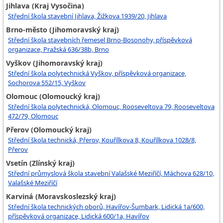
Jihlava (Kraj Vysočina)
Střední škola stavební Jihlava, Žižkova 1939/20, Jihlava
Brno-město (Jihomoravský kraj)
Střední škola stavebních řemesel Brno-Bosonohy, příspěvková
organizace, Pražská 636/38b, Brno
Vyškov (Jihomoravský kraj)
Střední škola polytechnická Vyškov, příspěvková organizace,
Sochorova 552/15, Vyškov
Olomouc (Olomoucký kraj)
Střední škola polytechnická, Olomouc, Rooseveltova 79, Rooseveltova
472/79, Olomouc
Přerov (Olomoucký kraj)
Střední škola technická, Přerov, Kouřílkova 8, Kouřílkova 1028/8,
Přerov
Vsetín (Zlínský kraj)
Střední průmyslová škola stavební Valašské Meziříčí, Máchova 628/10,
Valašské Meziříčí
Karviná (Moravskoslezský kraj)
Střední škola technických oborů, Havířov-Šumbark, Lidická 1a/600,
příspěvková organizace, Lidická 600/1a, Havířov