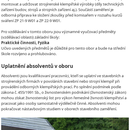
montovat a udržovat strojírenské klempířské výrobky (díly technických
zařízení budov, strojů a strojních zařízení aj.). Součástí zaměření je
odborná příprava ke složení zkoušky před komisařem v rozsahu kurzů
sváření ZP 21-9 W01 a ZP 22-9 W01.
Pro vzdělávání v tomto oboru jsou významné vyučovací předměty
(vzdělávací oblasti) základní školy:
Praktické činnosti, Fyzika
Učivo uvedených předmětů je důležité pro tento obor a bude na střední
škole rozvíjeno a prohlubováno.
Uplatnění absolventů v oboru
Absolventi jsou kvalifikovaní pracovníci, kteří se uplatní ve stavebních a
strojírenských firmách v povoláních stavební nebo strojní klempíř při
provádění odborných klempířských prací. Po splnění podmínek podle
zákona č. 455/1991 Sb., o živnostenském podnikání (živnostenský zákon)
mohou získat živnostenský list pro výkon řemeslné živnosti klempířství a
pracovat jako osoby samostatně výdělečně činné. Absolventi mohou
pokračovat nástavbovým studiem v oborech stavebního zaměření.
Video
Player