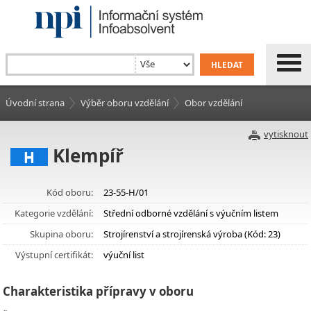
Úvodní strana
Výběr oboru vzdělání
Obor vzdělání
vytisknout
Klempíř
H
Kód oboru:
23-55-H/01
Kategorie vzdělání:
Střední odborné vzdělání s výučním listem
Skupina oboru:
Strojírenství a strojírenská výroba (Kód: 23)
Výstupní certifikát:
výuční list
Charakteristika přípravy v oboru