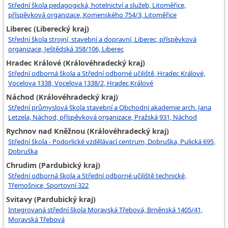
Střední škola pedagogická, hotelnictví a služeb, Litoměřice,
příspěvková organizace, Komenského 754/3, Litoměřice
Liberec (Liberecký kraj)
Střední škola strojní, stavební a dopravní, Liberec, příspěvková
organizace, Ještědská 358/106, Liberec
Hradec Králové (Královéhradecký kraj)
Střední odborná škola a Střední odborné učiliště, Hradec Králové,
Vocelova 1338, Vocelova 1338/2, Hradec Králové
Náchod (Královéhradecký kraj)
Střední průmyslová škola stavební a Obchodní akademie arch. Jana
Letzela, Náchod, příspěvková organizace, Pražská 931, Náchod
Rychnov nad Kněžnou (Královéhradecký kraj)
Střední škola - Podorlické vzdělávací centrum, Dobruška, Pulická 695,
Dobruška
Chrudim (Pardubický kraj)
Střední odborná škola a Střední odborné učiliště technické,
Třemošnice, Sportovní 322
Svitavy (Pardubický kraj)
Integrovaná střední škola Moravská Třebová, Brněnská 1405/41,
Moravská Třebová