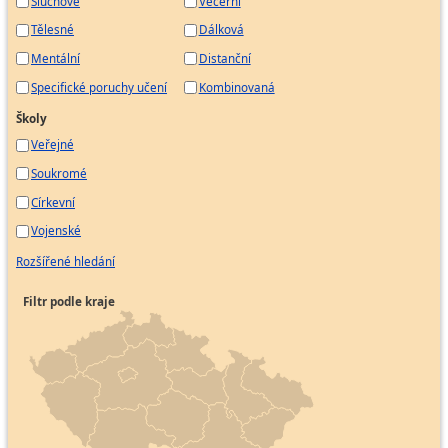
Sluchové
Večerní
Tělesné
Dálková
Mentální
Distanční
Specifické poruchy učení
Kombinovaná
Školy
Veřejné
Soukromé
Církevní
Vojenské
Rozšířené hledání
Filtr podle kraje