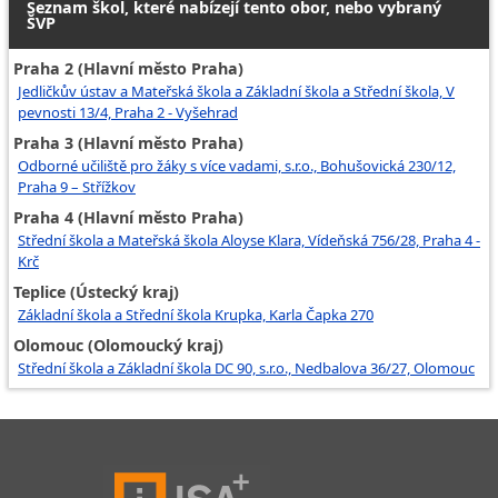
Seznam škol, které nabízejí tento obor, nebo vybraný
ŠVP
Praha 2 (Hlavní město Praha)
Jedličkův ústav a Mateřská škola a Základní škola a Střední škola, V
pevnosti 13/4, Praha 2 - Vyšehrad
Praha 3 (Hlavní město Praha)
Odborné učiliště pro žáky s více vadami, s.r.o., Bohušovická 230/12,
Praha 9 – Střížkov
Praha 4 (Hlavní město Praha)
Střední škola a Mateřská škola Aloyse Klara, Vídeňská 756/28, Praha 4 -
Krč
Teplice (Ústecký kraj)
Základní škola a Střední škola Krupka, Karla Čapka 270
Olomouc (Olomoucký kraj)
Střední škola a Základní škola DC 90, s.r.o., Nedbalova 36/27, Olomouc