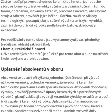
Žáci se naučí připravovat vhodnou keramickou hmotu, jednoduché
sádrové formy, vytvářet výrobky ručním tvarováním, točením, litím do
forem, obráběním, lisováním, tažením, pracovat s nářadím, obsluhovat
stroje a zařízení, provádět jejich běžnou údržbu. Naučí se základy
technologických postupů jako je sušení, výpal keramických výrobků,
zažíhání dekoru, třídit výrobky podle kvality, balit je, skladovat a
expedovat.
Pro vzdělávání v tomto oboru jsou významné vyučovací předměty
(vzdělávací oblasti) základní školy:
Chemie, Praktické činnosti
Učivo uvedených předmětů je důležité pro tento obor a bude na střední
škole rozvíjeno a prohlubováno.
Uplatnění absolventů v oboru
Absolventi se uplatní při výkonu jednoduchých činností při výrobě
užitkové keramiky, technické keramiky, žáruvzdorné keramiky,
technického porcelánu a další speciální keramiky. Absolventi dohotovují
výrobky, provádějí povrchové úpravy keramických a porcelánových
výrobků, glazují, zakládají a vybírají keramické výrobky ze sušáren a pecí,
třídí vypálené keramické výrobky. Uplatní se též při manipulaci se
surovinami, při třídění hotových výrobků a jejich hodnocení, balení a
expedici. Absolventi si nejvhodněji mohou doplnit své vzdělání v