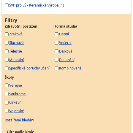
ŠVP pro SŠ - Keramická výroba (1)
Filtry
Zdravotní postižení
Forma studia
Zrakové
Denní
Sluchové
Večerní
Tělesné
Dálková
Mentální
Distanční
Specifické poruchy učení
Kombinovaná
Školy
Veřejné
Soukromé
Církevní
Vojenské
Rozšířené hledání
Filtr podle kraje