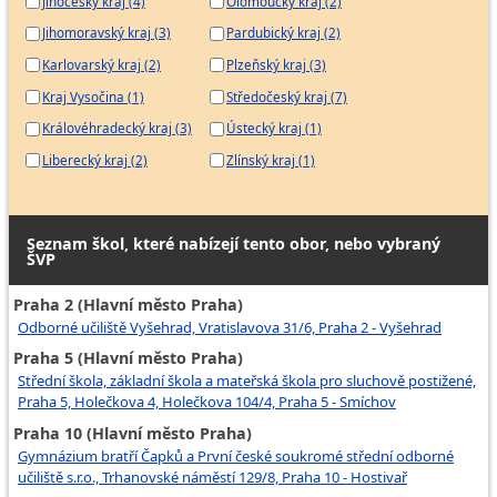
Jihočeský kraj (4)
Olomoucký kraj (2)
Jihomoravský kraj (3)
Pardubický kraj (2)
Karlovarský kraj (2)
Plzeňský kraj (3)
Kraj Vysočina (1)
Středočeský kraj (7)
Královéhradecký kraj (3)
Ústecký kraj (1)
Liberecký kraj (2)
Zlínský kraj (1)
Seznam škol, které nabízejí tento obor, nebo vybraný
ŠVP
Praha 2 (Hlavní město Praha)
Odborné učiliště Vyšehrad, Vratislavova 31/6, Praha 2 - Vyšehrad
Praha 5 (Hlavní město Praha)
Střední škola, základní škola a mateřská škola pro sluchově postižené,
Praha 5, Holečkova 4, Holečkova 104/4, Praha 5 - Smíchov
Praha 10 (Hlavní město Praha)
Gymnázium bratří Čapků a První české soukromé střední odborné
učiliště s.r.o., Trhanovské náměstí 129/8, Praha 10 - Hostivař