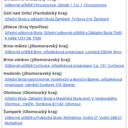
Odborné učiliště Chroustovice, Zámek 1, č.p. 1, Chroustovice
Ústí nad Orlicí (Pardubický kraj)
Střední škola a základní škola Žamberk, Tyršova 214, Žamberk
Jihlava (Kraj Vysočina)
Střední odborná škola, Střední odborné učiliště a Základní škola Třešť,
K Valše 1251/38, Třešť
Brno-město (Jihomoravský kraj)
Odborné učiliště Brno, příspěvková organizace, Lomená 530/44, Brno
Brno-venkov (Jihomoravský kraj)
Odborné učiliště Cvrčovice, příspěvková organizace, č.p. 131, Cvrčovice
Hodonín (Jihomoravský kraj)
Střední škola gastronomie, hotelnictví a lesnictví Bzenec, příspěvková
organizace, náměstí Svobody 318, Bzenec
Olomouc (Olomoucký kraj)
Střední škola, Základní škola a Mateřská škola prof. V. Vejdovského
Olomouc - Hejčín, Tomkova 411/42, Olomouc
Šumperk (Olomoucký kraj)
Odborné učiliště a Praktická škola, Mohelnice, Vodní 27, Vodní 248/27,
Mohelnice