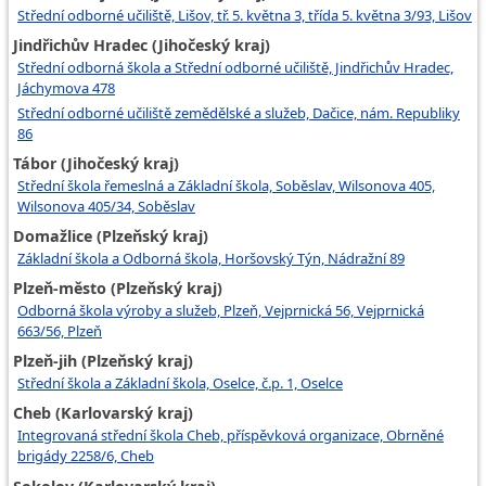
Střední odborné učiliště, Lišov, tř. 5. května 3, třída 5. května 3/93, Lišov
Jindřichův Hradec (Jihočeský kraj)
Střední odborná škola a Střední odborné učiliště, Jindřichův Hradec,
Jáchymova 478
Střední odborné učiliště zemědělské a služeb, Dačice, nám. Republiky
86
Tábor (Jihočeský kraj)
Střední škola řemeslná a Základní škola, Soběslav, Wilsonova 405,
Wilsonova 405/34, Soběslav
Domažlice (Plzeňský kraj)
Základní škola a Odborná škola, Horšovský Týn, Nádražní 89
Plzeň-město (Plzeňský kraj)
Odborná škola výroby a služeb, Plzeň, Vejprnická 56, Vejprnická
663/56, Plzeň
Plzeň-jih (Plzeňský kraj)
Střední škola a Základní škola, Oselce, č.p. 1, Oselce
Cheb (Karlovarský kraj)
Integrovaná střední škola Cheb, příspěvková organizace, Obrněné
brigády 2258/6, Cheb