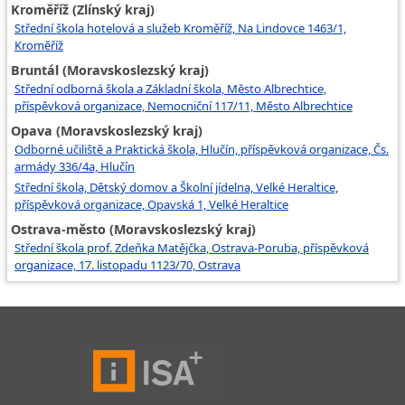
Kroměříž (Zlínský kraj)
Střední škola hotelová a služeb Kroměříž, Na Lindovce 1463/1,
Kroměříž
Bruntál (Moravskoslezský kraj)
Střední odborná škola a Základní škola, Město Albrechtice,
příspěvková organizace, Nemocniční 117/11, Město Albrechtice
Opava (Moravskoslezský kraj)
Odborné učiliště a Praktická škola, Hlučín, příspěvková organizace, Čs.
armády 336/4a, Hlučín
Střední škola, Dětský domov a Školní jídelna, Velké Heraltice,
příspěvková organizace, Opavská 1, Velké Heraltice
Ostrava-město (Moravskoslezský kraj)
Střední škola prof. Zdeňka Matějčka, Ostrava-Poruba, příspěvková
organizace, 17. listopadu 1123/70, Ostrava