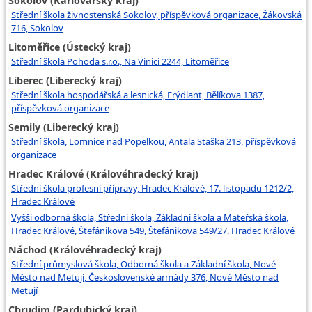
Sokolov (Karlovarský kraj)
Střední škola živnostenská Sokolov, příspěvková organizace, Žákovská
716, Sokolov
Litoměřice (Ústecký kraj)
Střední škola Pohoda s.r.o., Na Vinici 2244, Litoměřice
Liberec (Liberecký kraj)
Střední škola hospodářská a lesnická, Frýdlant, Bělíkova 1387,
příspěvková organizace
Semily (Liberecký kraj)
Střední škola, Lomnice nad Popelkou, Antala Staška 213, příspěvková
organizace
Hradec Králové (Královéhradecký kraj)
Střední škola profesní přípravy, Hradec Králové, 17. listopadu 1212/2,
Hradec Králové
Vyšší odborná škola, Střední škola, Základní škola a Mateřská škola,
Hradec Králové, Štefánikova 549, Štefánikova 549/27, Hradec Králové
Náchod (Královéhradecký kraj)
Střední průmyslová škola, Odborná škola a Základní škola, Nové
Město nad Metují, Československé armády 376, Nové Město nad
Metují
Chrudim (Pardubický kraj)