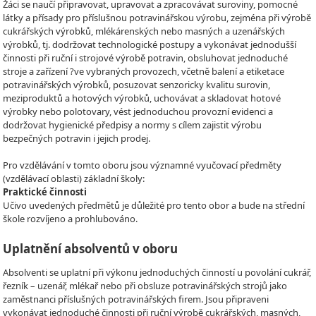
Žáci se naučí připravovat, upravovat a zpracovávat suroviny, pomocné
látky a přísady pro příslušnou potravinářskou výrobu, zejména při výrobě
cukrářských výrobků, mlékárenských nebo masných a uzenářských
výrobků, tj. dodržovat technologické postupy a vykonávat jednodušší
činnosti při ruční i strojové výrobě potravin, obsluhovat jednoduché
stroje a zařízení ?ve vybraných provozech, včetně balení a etiketace
potravinářských výrobků, posuzovat senzoricky kvalitu surovin,
meziproduktů a hotových výrobků, uchovávat a skladovat hotové
výrobky nebo polotovary, vést jednoduchou provozní evidenci a
dodržovat hygienické předpisy a normy s cílem zajistit výrobu
bezpečných potravin i jejich prodej.
Pro vzdělávání v tomto oboru jsou významné vyučovací předměty
(vzdělávací oblasti) základní školy:
Praktické činnosti
Učivo uvedených předmětů je důležité pro tento obor a bude na střední
škole rozvíjeno a prohlubováno.
Uplatnění absolventů v oboru
Absolventi se uplatní při výkonu jednoduchých činností u povolání cukrář,
řezník – uzenář, mlékař nebo při obsluze potravinářských strojů jako
zaměstnanci příslušných potravinářských firem. Jsou připraveni
vykonávat jednoduché činnosti při ruční výrobě cukrářských, masných,