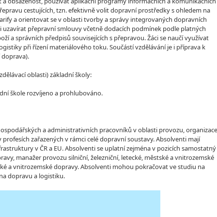
t a obsazenost, používat aplikační programy informačních a komunikačních
epravu cestujících, tzn. efektivně volit dopravní prostředky s ohledem na
tarify a orientovat se v oblasti tvorby a správy integrovaných dopravních
ěli uzavírat přepravní smlouvy včetně dodacích podmínek podle platných
ží a správních předpisů souvisejících s přepravou. Žáci se naučí využívat
istiky při řízení materiálového toku. Součástí vzdělávání je i příprava k
í doprava).
lávací oblasti) základní školy:
dní škole rozvíjeno a prohlubováno.
hospodářských a administrativních pracovníků v oblasti provozu, organizace
profesích zařazených v rámci celé dopravní soustavy. Absolventi mají
rastruktury v ČR a EU. Absolventi se uplatní zejména v pozicích samostatný
pravy, manažer provozu silniční, železniční, letecké, městské a vnitrozemské
ěstské a vnitrozemské dopravy. Absolventi mohou pokračovat ve studiu na
a dopravu a logistiku.