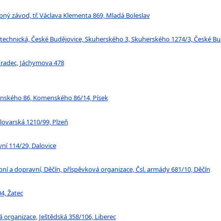
pný závod, tř. Václava Klementa 869, Mladá Boleslav
 technická, České Budějovice, Skuherského 3, Skuherského 1274/3, České Bu
 Hradec, Jáchymova 478
menského 86, Komenského 86/14, Písek
lovarská 1210/99, Plzeň
vní 114/29, Dalovice
bní a dopravní, Děčín, příspěvková organizace, Čsl. armády 681/10, Děčín
4, Žatec
vá organizace, Ještědská 358/106, Liberec