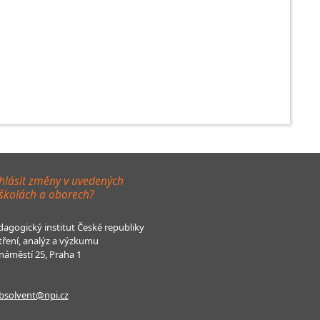
hlásit změny v uvedených
 školách a oborech?
agogický institut České republiky
tření, analýz a výzkumu
áměstí 25, Praha 1
bsolvent@npi.cz