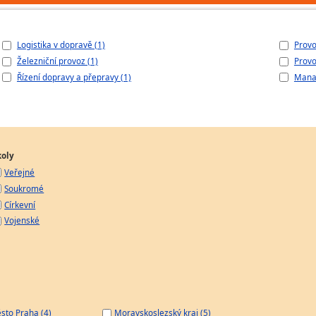
Logistika v dopravě (1)
Provo
Železniční provoz (1)
Provo
Řízení dopravy a přepravy (1)
Manag
koly
Veřejné
Soukromé
Církevní
Vojenské
sto Praha (4)
Moravskoslezský kraj (5)