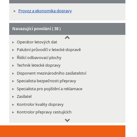
Provoz a ekonomika dopravy
Navazující povolání ( 38 )
Operátor letových dat
Palubní průvodčí v letecké dopravě
Řídící odbavovací plochy
Technik letecké dopravy
Disponent mezinárodního zasílatelství
Specialista bezpečnosti přepravy
Specialista pro pojištění a reklamace
Zasílatel
Kontrolor kvality dopravy
Kontrolor přepravy cestujících
Vedoucí provozu lanových drah
Vedoucí provozu lyžařských vleků