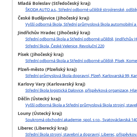
Mladá Boleslav (Středočeský kraj)
ŠKODA AUTO a.s., Střední odborné učiliště strojírenské, odště
České Budějovice (Jihočeský kraj)
Vyšší odborná škola, Střední průmyslová škola automobilní a
Jindřichův Hradec (Jihočeský kraj)
Střední odborná škola a Střední odborné učiliště, Jindřichův
Střední škola, České Velenice, Revoluční 220
Písek (Jihočeský kraj)
Střední odborná škola a Střední odborné učiliště, Písek, Ko
Plzeň-město (Plzeňský kraj)
Střední průmyslová škola dopravní, Plzeň, Karlovarská 99, Kar
Karlovy Vary (Karlovarský kraj)
Střední škola logistická Dalovice, příspěvková organizace, Hla
Děčín (Ústecký kraj)
Vyšší odborná škola a Střední průmyslová škola strojní, stave
Louny (Ústecký kraj)
Soukromá obchodní akademie, spol. s r.o., Svatováclavská 140
Liberec (Liberecký kraj)
Střední škola strojní, stavební a dopravní, Liberec, příspěvko