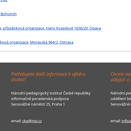
, Bohumín
a, příspěvková organizace, Hany Kvapilové 1656/20, Opava
ěvková organizace, Moravská 964/2, Ostrava
Potřebujete další informace k výběru
Chcete na
studia?
údajích o
Národní pedagogický institut České republiky
Národní ped
informačně poradenská podpora
oddělení še
Senovážné náměstí 25, Praha 1
Senovážné n
email:
ckp@npi.cz
email:
infoa