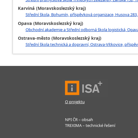
Karviná (Moravskoslezský kraj)
Střední škola, Bohumín, příspěvková organizace, Husova 283
Opava (Moravskoslezský kraj)
Obchodní akademie a Střední odborná škola logistická, Opav
Ostrava-město (Moravskoslezský kraj)
Střední škola technická a dopravní, Ostrava-Vítkovice, přísp
O projektu
NPI ČR – obsah
TREXIMA – technické řešení