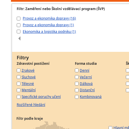
Filtr: Zaměření nebo Školní vzdělávací program (ŠVP)
Provoz a ekonomika dopravy (16)
Provoz a ekonomika dopravy (1)
Ekonomika a logistika podniku (1)
Filtry
Zdravotní postižení
Forma studia
Š
Zrakové
Denní
Sluchové
Večerní
Tělesné
Dálková
Mentální
Distanční
Specifické poruchy učení
Kombinovaná
Rozšířené hledání
Filtr podle kraje
Hlavní mě