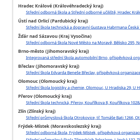
Hradec Králové (Královéhradecký kraj)
Střední odborná škola a Střední odborné učiliště, Hradec Krá
Ústí nad Orlicí (Pardubický kraj)
Střední škola technická a dopravní Gustava Habrmana Česk
Žďár nad Sázavou (Kraj Vysočina)
Střední odborná škola Nové Město na Moravě, Bělisko 295, 
Brno-město (Jihomoravský kraj)
Integrovaná střední škola automobilní Brno, příspěvková orga
Břeclav (Jihomoravský kraj)
Střední škola Edvarda Beneše Břeclav, příspěvková organizac
Olomouc (Olomoucký kraj)
Střední škola logistiky a chemie, Olomouc, U Hradiska 29, U
Přerov (Olomoucký kraj)
Střední škola technická, Přerov, Kouřílkova 8, Kouřílkova 1028
Zlín (Zlínský kraj)
Střední průmyslová škola Otrokovice, tř. Tomáše Bati 1266, O
Frýdek-Místek (Moravskoslezský kraj)
Střední odborná škola, Frýdek-Místek, příspěvková organizac
Střední průmyslová škola Třineckých železáren, Lánská 132, T