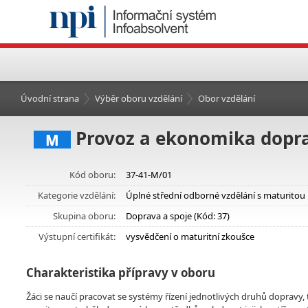
Úvodní strana
Výběr oboru vzdělání
Obor vzdělání
Provoz a ekonomika dopr
M
Kód oboru:
37-41-M/01
Kategorie vzdělání:
Úplné střední odborné vzdělání s maturitou
Skupina oboru:
Doprava a spoje (Kód: 37)
Výstupní certifikát:
vysvědčení o maturitní zkoušce
Charakteristika přípravy v oboru
Žáci se naučí pracovat se systémy řízení jednotlivých druhů dopravy, t