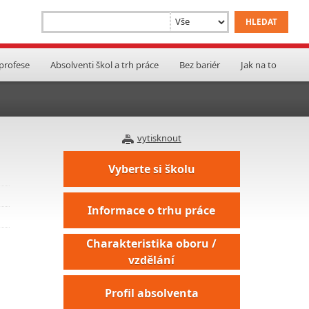
 profese
Absolventi škol a trh práce
Bez bariér
Jak na to
vytisknout
Vyberte si školu
Informace o trhu práce
Charakteristika oboru /
vzdělání
Profil absolventa