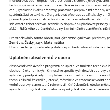
monitorovat oběh dopravních prostředků a sledovat jejich vytíženos
technologií zaměřených na dopravu. Dále se žáci naučí organizovat př
cenu, rychlost a kvalitu přepravy, pracovat s přepravními předpisy a 
systémů. Žáci se také naučí organizovat přepravu zboží tak, aby um
právních předpisů a znali technologie přepravy jednotlivých druhů zbo
sdělovací a zabezpečovací techniku v dopravě a uplatňovat principy log
získání řidičského oprávnění skupiny B (minimálně v zaměření silničn
Pro vzdělávání v tomto oboru jsou významné vyučovací předměty (vzdě
Zeměpis, Český jazyk, Matematika
Učivo uvedených předmětů je důležité pro tento obor a bude na stře
Uplatnění absolventů v oboru
Absolventi vzdělávacího programu se uplatní ve funkcích technicko-
obchodně ekonomických činností ve specifických druzích dopravy a v 
vytvořeny předpoklady pro uplatnění se v oblasti správy dopravní inf
technik silniční, železniční, letecké, městské a vnitrozemské vodní do
vodní dopravy, samostatný referent silniční, železniční, letecké, m
vyšších odborných školách nebo na vysokých školách se zaměřením n
Video
Player