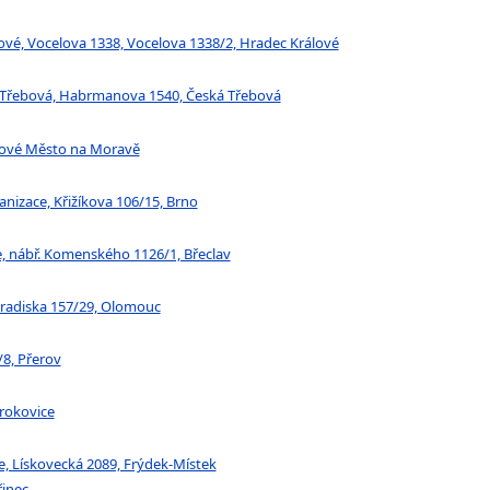
lové, Vocelova 1338, Vocelova 1338/2, Hradec Králové
á Třebová, Habrmanova 1540, Česká Třebová
Nové Město na Moravě
nizace, Křižíkova 106/15, Brno
e, nábř. Komenského 1126/1, Břeclav
 Hradiska 157/29, Olomouc
/8, Přerov
trokovice
e, Lískovecká 2089, Frýdek-Místek
řinec