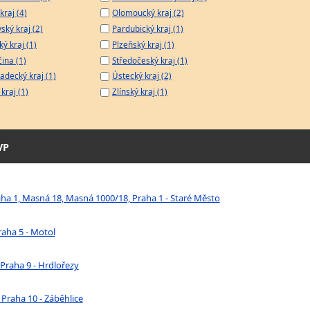
kraj (4)
Olomoucký kraj (2)
ský kraj (2)
Pardubický kraj (1)
ý kraj (1)
Plzeňský kraj (1)
čina (1)
Středočeský kraj (1)
adecký kraj (1)
Ústecký kraj (2)
kraj (1)
Zlínský kraj (1)
VP
aha 1, Masná 18, Masná 1000/18, Praha 1 - Staré Město
raha 5 - Motol
Praha 9 - Hrdlořezy
 Praha 10 - Záběhlice