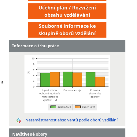
Učební plán / Rozvržení
obsahu vzdělávání
Souborné informace ke
skupině oborů vzdělání
Informace o trhu práce
 a
Technik železniční dopravy
Vozmistr
Vozový disponent
Dispečer depa
Nezaměstnanost absolventů podle oborů vzdělání
Dispečer sběrných přepravních uzlů
Provozní deklarant pro mezinárodní poštovní provoz
Navštívené obory