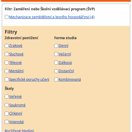
Filtr: Zaměření nebo Školní vzdělávací program (ŠVP)
Mechanizace zemědělství a lesního hospodářství (4)
Filtry
Zdravotní postižení
Forma studia
Zrakové
Denní
Sluchové
Večerní
Tělesné
Dálková
Mentální
Distanční
Specifické poruchy učení
Kombinovaná
Školy
Veřejné
Soukromé
Církevní
Vojenské
Rozšířené hledání