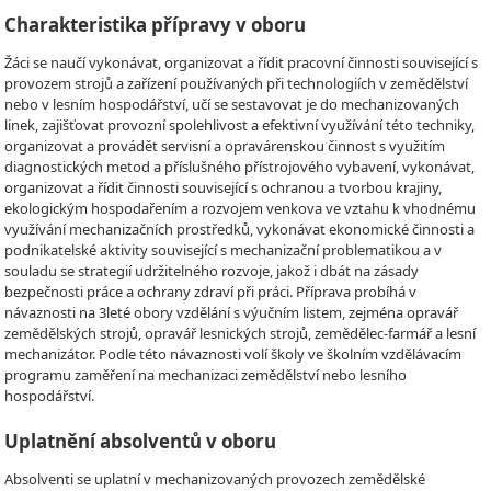
Charakteristika přípravy v oboru
Žáci se naučí vykonávat, organizovat a řídit pracovní činnosti související s
provozem strojů a zařízení používaných při technologiích v zemědělství
nebo v lesním hospodářství, učí se sestavovat je do mechanizovaných
linek, zajišťovat provozní spolehlivost a efektivní využívání této techniky,
organizovat a provádět servisní a opravárenskou činnost s využitím
diagnostických metod a příslušného přístrojového vybavení, vykonávat,
organizovat a řídit činnosti související s ochranou a tvorbou krajiny,
ekologickým hospodařením a rozvojem venkova ve vztahu k vhodnému
využívání mechanizačních prostředků, vykonávat ekonomické činnosti a
podnikatelské aktivity související s mechanizační problematikou a v
souladu se strategií udržitelného rozvoje, jakož i dbát na zásady
bezpečnosti práce a ochrany zdraví při práci. Příprava probíhá v
návaznosti na 3leté obory vzdělání s výučním listem, zejména opravář
zemědělských strojů, opravář lesnických strojů, zemědělec-farmář a lesní
mechanizátor. Podle této návaznosti volí školy ve školním vzdělávacím
programu zaměření na mechanizaci zemědělství nebo lesního
hospodářství.
Uplatnění absolventů v oboru
Absolventi se uplatní v mechanizovaných provozech zemědělské