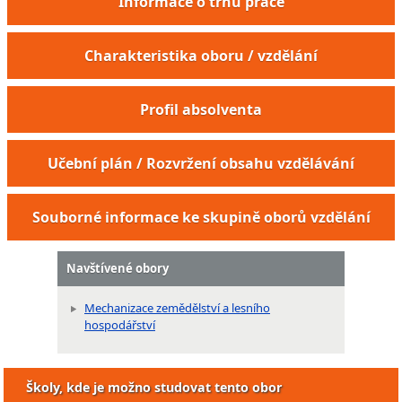
Informace o trhu práce
Charakteristika oboru / vzdělání
Profil absolventa
Učební plán / Rozvržení obsahu vzdělávání
Souborné informace ke skupině oborů vzdělání
Navštívené obory
Mechanizace zemědělství a lesního
hospodářství
Školy, kde je možno studovat tento obor