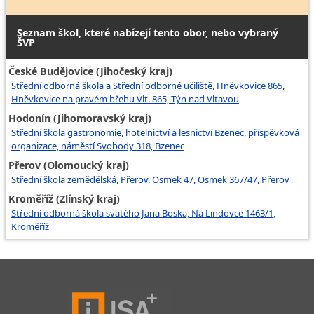
Seznam škol, které nabízejí tento obor, nebo vybraný
ŠVP
České Budějovice (Jihočeský kraj)
Střední odborná škola a Střední odborné učiliště, Hněvkovice 865,
Hněvkovice na pravém břehu Vlt. 865, Týn nad Vltavou
Hodonín (Jihomoravský kraj)
Střední škola gastronomie, hotelnictví a lesnictví Bzenec, příspěvková
organizace, náměstí Svobody 318, Bzenec
Přerov (Olomoucký kraj)
Střední škola zemědělská, Přerov, Osmek 47, Osmek 367/47, Přerov
Kroměříž (Zlínský kraj)
Střední odborná škola svatého Jana Boska, Na Lindovce 1463/1,
Kroměříž