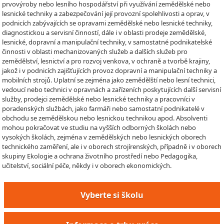
prvovýroby nebo lesního hospodářství při využívání zemědělské nebo
lesnické techniky a zabezpečování její provozní spolehlivosti a oprav, v
podnicích zabývajících se opravami zemědělské nebo lesnické techniky,
diagnostickou a servisní činností, dále i v oblasti prodeje zemědělské,
lesnické, dopravní a manipulační techniky, v samostatné podnikatelské
činnosti v oblasti mechanizovaných služeb a dalších služeb pro
zemědělství, lesnictví a pro rozvoj venkova, v ochraně a tvorbě krajiny,
jakož i v podnicích zajišťujících provoz dopravní a manipulační techniky a
mobilních strojů. Uplatní se zejména jako zemědělští nebo lesní technici,
vedoucí nebo technici v opravnách a zařízeních poskytujících další servisní
služby, prodejci zemědělské nebo lesnické techniky a pracovníci v
poradenských službách, jako farmáři nebo samostatní podnikatelé v
obchodu se zemědělskou nebo lesnickou technikou apod. Absolventi
mohou pokračovat ve studiu na vyšších odborných školách nebo
vysokých školách, zejména v zemědělských nebo lesnických oborech
technického zaměření, ale i v oborech strojírenských, případně i v oborech
skupiny Ekologie a ochrana životního prostředí nebo Pedagogika,
učitelství, sociální péče, někdy i v oborech ekonomických.
Vyberte si školu