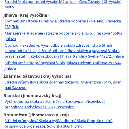
Střední škola podnikání Vysoké Mýto, s.r.o., Gen. Závady 118, Vysoké
Mýto
Jihlava (Kraj Vysočina)
Gymnázium Otokara Březiny a Střední odborná škola Telč, Hradecká
235, Telč
Manažerská akademie - střední odborná škola, s.r.o., Jiráskova 1559/2,
Jihlava
Obchodní akademie, Vyšší odborná škola zdravotnická a Střední
zdravotnická škola, Střední odborná škola služeb a Jazyková škola s
právem státní jazykové zkoušky Jihlava, Karoliny Světlé 4428/2, Jihlava
Střední uměleckoprůmyslová škola Jihlava-Helenín, Hálkova 2917/42,
Jihlava
Žďár nad Sázavou (Kraj Vysočina)
Střední průmyslová škola Žďár nad Sázavou, Studentská 761/1, Žďár
nad Sázavou
Blansko (Jihomoravský kraj)
Vyšší odborná škola a střední škola Boskovice, příspěvková
organizace, Hybešova 982/53, Boskovice
Brno-město (Jihomoravský kraj)
Střední průmyslová škola a Vyšší odborná škola Brno, Sokolská,
příspěvková organizace, Sokolská 366/1, Brno