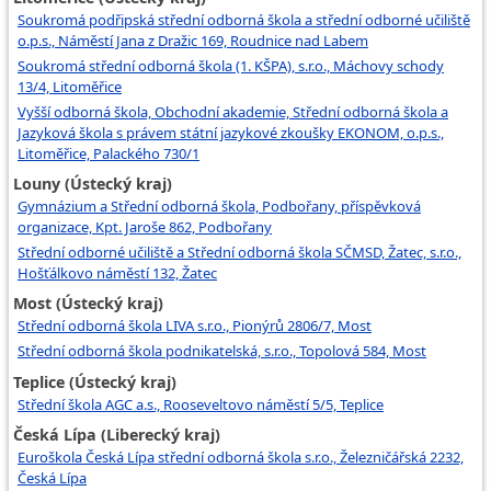
Soukromá podřipská střední odborná škola a střední odborné učiliště
o.p.s., Náměstí Jana z Dražic 169, Roudnice nad Labem
Soukromá střední odborná škola (1. KŠPA), s.r.o., Máchovy schody
13/4, Litoměřice
Vyšší odborná škola, Obchodní akademie, Střední odborná škola a
Jazyková škola s právem státní jazykové zkoušky EKONOM, o.p.s.,
Litoměřice, Palackého 730/1
Louny (Ústecký kraj)
Gymnázium a Střední odborná škola, Podbořany, příspěvková
organizace, Kpt. Jaroše 862, Podbořany
Střední odborné učiliště a Střední odborná škola SČMSD, Žatec, s.r.o.,
Hošťálkovo náměstí 132, Žatec
Most (Ústecký kraj)
Střední odborná škola LIVA s.r.o., Pionýrů 2806/7, Most
Střední odborná škola podnikatelská, s.r.o., Topolová 584, Most
Teplice (Ústecký kraj)
Střední škola AGC a.s., Rooseveltovo náměstí 5/5, Teplice
Česká Lípa (Liberecký kraj)
Euroškola Česká Lípa střední odborná škola s.r.o., Železničářská 2232,
Česká Lípa