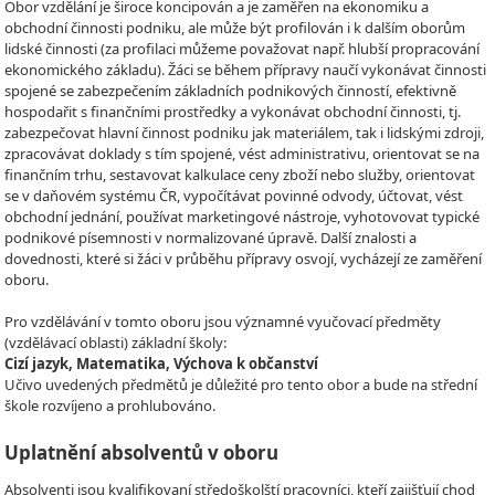
Obor vzdělání je široce koncipován a je zaměřen na ekonomiku a
obchodní činnosti podniku, ale může být profilován i k dalším oborům
lidské činnosti (za profilaci můžeme považovat např. hlubší propracování
ekonomického základu). Žáci se během přípravy naučí vykonávat činnosti
spojené se zabezpečením základních podnikových činností, efektivně
hospodařit s finančními prostředky a vykonávat obchodní činnosti, tj.
zabezpečovat hlavní činnost podniku jak materiálem, tak i lidskými zdroji,
zpracovávat doklady s tím spojené, vést administrativu, orientovat se na
finančním trhu, sestavovat kalkulace ceny zboží nebo služby, orientovat
se v daňovém systému ČR, vypočítávat povinné odvody, účtovat, vést
obchodní jednání, používat marketingové nástroje, vyhotovovat typické
podnikové písemnosti v normalizované úpravě. Další znalosti a
dovednosti, které si žáci v průběhu přípravy osvojí, vycházejí ze zaměření
oboru.
Pro vzdělávání v tomto oboru jsou významné vyučovací předměty
(vzdělávací oblasti) základní školy:
Cizí jazyk, Matematika, Výchova k občanství
Učivo uvedených předmětů je důležité pro tento obor a bude na střední
škole rozvíjeno a prohlubováno.
Uplatnění absolventů v oboru
Absolventi jsou kvalifikovaní středoškolští pracovníci, kteří zajišťují chod