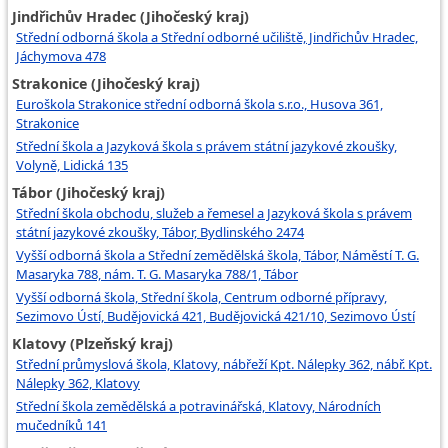
Jindřichův Hradec (Jihočeský kraj)
Střední odborná škola a Střední odborné učiliště, Jindřichův Hradec,
Jáchymova 478
Strakonice (Jihočeský kraj)
Euroškola Strakonice střední odborná škola s.r.o., Husova 361,
Strakonice
Střední škola a Jazyková škola s právem státní jazykové zkoušky,
Volyně, Lidická 135
Tábor (Jihočeský kraj)
Střední škola obchodu, služeb a řemesel a Jazyková škola s právem
státní jazykové zkoušky, Tábor, Bydlinského 2474
Vyšší odborná škola a Střední zemědělská škola, Tábor, Náměstí T. G.
Masaryka 788, nám. T. G. Masaryka 788/1, Tábor
Vyšší odborná škola, Střední škola, Centrum odborné přípravy,
Sezimovo Ústí, Budějovická 421, Budějovická 421/10, Sezimovo Ústí
Klatovy (Plzeňský kraj)
Střední průmyslová škola, Klatovy, nábřeží Kpt. Nálepky 362, nábř. Kpt.
Nálepky 362, Klatovy
Střední škola zemědělská a potravinářská, Klatovy, Národních
mučedníků 141