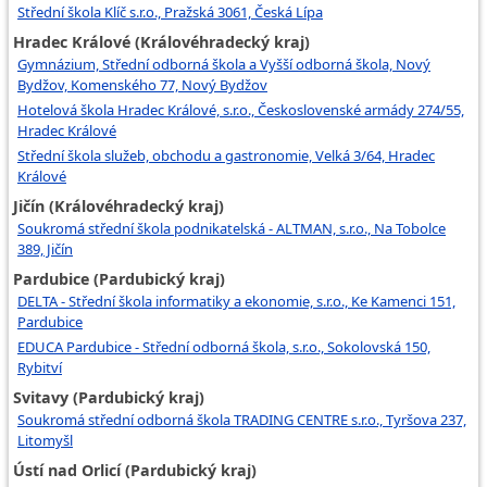
Střední škola Klíč s.r.o., Pražská 3061, Česká Lípa
Hradec Králové (Královéhradecký kraj)
Gymnázium, Střední odborná škola a Vyšší odborná škola, Nový
Bydžov, Komenského 77, Nový Bydžov
Hotelová škola Hradec Králové, s.r.o., Československé armády 274/55,
Hradec Králové
Střední škola služeb, obchodu a gastronomie, Velká 3/64, Hradec
Králové
Jičín (Královéhradecký kraj)
Soukromá střední škola podnikatelská - ALTMAN, s.r.o., Na Tobolce
389, Jičín
Pardubice (Pardubický kraj)
DELTA - Střední škola informatiky a ekonomie, s.r.o., Ke Kamenci 151,
Pardubice
EDUCA Pardubice - Střední odborná škola, s.r.o., Sokolovská 150,
Rybitví
Svitavy (Pardubický kraj)
Soukromá střední odborná škola TRADING CENTRE s.r.o., Tyršova 237,
Litomyšl
Ústí nad Orlicí (Pardubický kraj)