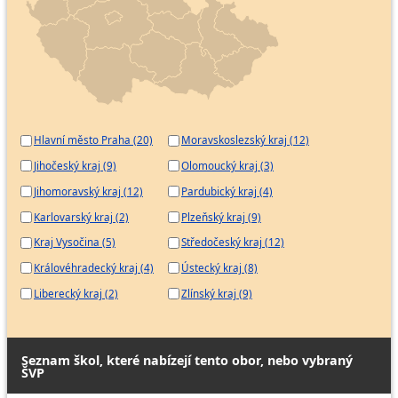
Realitní makléř
Vedoucí maloobchodní provozovny
Vedoucí velkoobchodní provozovny
Zastavárník
Specialista merchandisingu
Specialista služeb zákazníkům
Hlavní město Praha (20)
Moravskoslezský kraj (12)
Školitel operátorů zákaznické linky
Jihočeský kraj (9)
Olomoucký kraj (3)
Celník - referent daňového řízení
Jihomoravský kraj (12)
Pardubický kraj (4)
Celník v oblasti daňové
Karlovarský kraj (2)
Plzeňský kraj (9)
Kraj Vysočina (5)
Středočeský kraj (12)
Královéhradecký kraj (4)
Ústecký kraj (8)
Liberecký kraj (2)
Zlínský kraj (9)
Seznam škol, které nabízejí tento obor, nebo vybraný
ŠVP