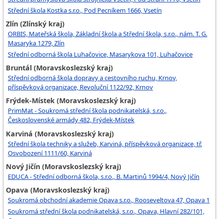
Střední škola Kostka s.r.o., Pod Pecníkem 1666, Vsetín
Zlín (Zlínský kraj)
ORBIS, Mateřská škola, Základní škola a Střední škola, s.r.o., nám. T. G.
Masaryka 1279, Zlín
Střední odborná škola Luhačovice, Masarykova 101, Luhačovice
Bruntál (Moravskoslezský kraj)
Střední odborná škola dopravy a cestovního ruchu, Krnov,
příspěvková organizace, Revoluční 1122/92, Krnov
Frýdek-Místek (Moravskoslezský kraj)
PrimMat - Soukromá střední škola podnikatelská, s.r.o.,
Československé armády 482, Frýdek-Místek
Karviná (Moravskoslezský kraj)
Střední škola techniky a služeb, Karviná, příspěvková organizace, tř.
Osvobození 1111/60, Karviná
Nový Jičín (Moravskoslezský kraj)
EDUCA - Střední odborná škola, s.r.o., B. Martinů 1994/4, Nový Jičín
Opava (Moravskoslezský kraj)
Soukromá obchodní akademie Opava s.r.o., Rooseveltova 47, Opava 1
Soukromá střední škola podnikatelská, s.r.o., Opava, Hlavní 282/101,