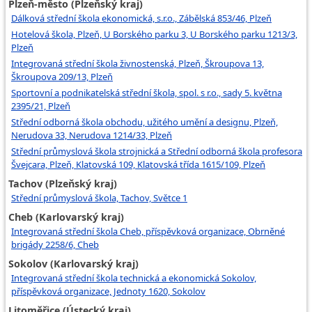
Plzeň-město (Plzeňský kraj)
Dálková střední škola ekonomická, s.r.o., Zábělská 853/46, Plzeň
Hotelová škola, Plzeň, U Borského parku 3, U Borského parku 1213/3,
Plzeň
Integrovaná střední škola živnostenská, Plzeň, Škroupova 13,
Škroupova 209/13, Plzeň
Sportovní a podnikatelská střední škola, spol. s r.o., sady 5. května
2395/21, Plzeň
Střední odborná škola obchodu, užitého umění a designu, Plzeň,
Nerudova 33, Nerudova 1214/33, Plzeň
Střední průmyslová škola strojnická a Střední odborná škola profesora
Švejcara, Plzeň, Klatovská 109, Klatovská třída 1615/109, Plzeň
Tachov (Plzeňský kraj)
Střední průmyslová škola, Tachov, Světce 1
Cheb (Karlovarský kraj)
Integrovaná střední škola Cheb, příspěvková organizace, Obrněné
brigády 2258/6, Cheb
Sokolov (Karlovarský kraj)
Integrovaná střední škola technická a ekonomická Sokolov,
příspěvková organizace, Jednoty 1620, Sokolov
Litoměřice (Ústecký kraj)