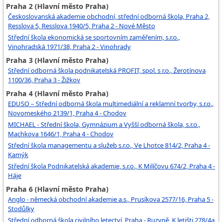
Praha 2 (Hlavní město Praha)
Českoslovanská akademie obchodní, střední odborná škola, Praha 2,
Resslova 5, Resslova 1940/5, Praha 2 - Nové Město
Střední škola ekonomická se sportovním zaměřením, s.r.o.,
Vinohradská 1971/38, Praha 2 - Vinohrady
Praha 3 (Hlavní město Praha)
Střední odborná škola podnikatelská PROFIT, spol. s r.o., Žerotínova
1100/36, Praha 3 - Žižkov
Praha 4 (Hlavní město Praha)
EDUSO – Střední odborná škola multimediální a reklamní tvorby, s.r.o.,
Novomeského 2139/1, Praha 4 - Chodov
MICHAEL - Střední škola, Gymnázium a Vyšší odborná škola, s.r.o.,
Machkova 1646/1, Praha 4 - Chodov
Střední škola managementu a služeb s.r.o., Ve Lhotce 814/2, Praha 4 -
Kamýk
Střední škola Podnikatelská akademie, s.r.o., K Milíčovu 674/2, Praha 4 -
Háje
Praha 6 (Hlavní město Praha)
Anglo - německá obchodní akademie a.s., Prusíkova 2577/16, Praha 5 -
Stodůlky
Střední odborná škola civilního letectví, Praha - Ruzyně, K letišti 278/4a,