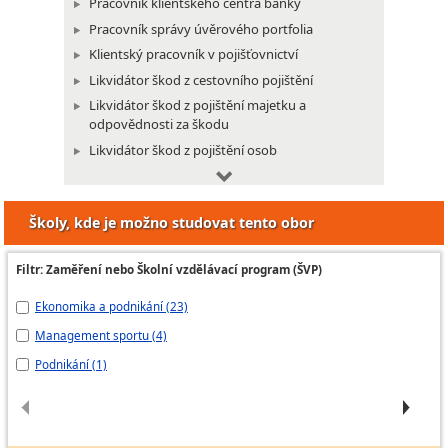
Pracovník klientského centra banky
Pracovník správy úvěrového portfolia
Klientský pracovník v pojišťovnictví
Likvidátor škod z cestovního pojištění
Likvidátor škod z pojištění majetku a
odpovědnosti za škodu
Likvidátor škod z pojištění osob
Likvidátor škod z pojištění vozidel
Pojišťovací poradce
Školy, kde je možno studovat tento obor
Pojišťovací poradce na přepážce
Administrativní pracovník
Filtr: Zaměření nebo Školní vzdělávací program (ŠVP)
Administrátor projektu
Ekonomika a podnikání (23)
lo
Asistentka
Celní deklarant
Management sportu (4)
Ek
Firemní recepční
Podnikání (1)
Ba
Fakturant
Mzdová účetní
Odborný účetní