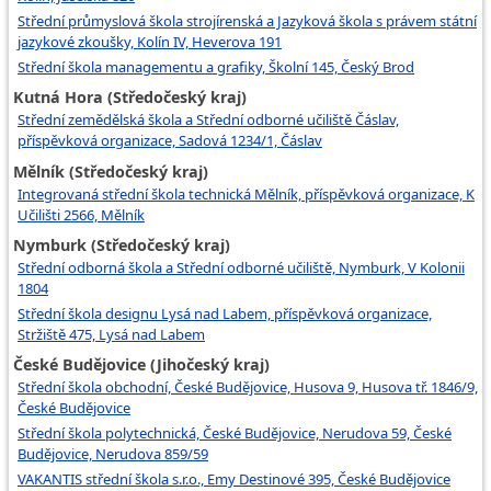
Střední průmyslová škola strojírenská a Jazyková škola s právem státní
jazykové zkoušky, Kolín IV, Heverova 191
Střední škola managementu a grafiky, Školní 145, Český Brod
Kutná Hora (Středočeský kraj)
Střední zemědělská škola a Střední odborné učiliště Čáslav,
příspěvková organizace, Sadová 1234/1, Čáslav
Mělník (Středočeský kraj)
Integrovaná střední škola technická Mělník, příspěvková organizace, K
Učilišti 2566, Mělník
Nymburk (Středočeský kraj)
Střední odborná škola a Střední odborné učiliště, Nymburk, V Kolonii
1804
Střední škola designu Lysá nad Labem, příspěvková organizace,
Stržiště 475, Lysá nad Labem
České Budějovice (Jihočeský kraj)
Střední škola obchodní, České Budějovice, Husova 9, Husova tř. 1846/9,
České Budějovice
Střední škola polytechnická, České Budějovice, Nerudova 59, České
Budějovice, Nerudova 859/59
VAKANTIS střední škola s.r.o., Emy Destinové 395, České Budějovice