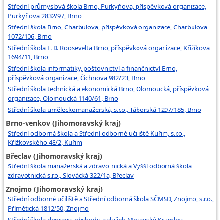
Střední průmyslová škola Brno, Purkyňova, příspěvková organizace,
Purkyňova 2832/97, Brno
Střední škola Brno, Charbulova, příspěvková organizace, Charbulova
1072/106, Brno
Střední škola F. D. Roosevelta Brno, příspěvková organizace, Křižíkova
1694/11, Brno
Střední škola informatiky, poštovnictví a finančnictví Brno,
příspěvková organizace, Čichnova 982/23, Brno
Střední škola technická a ekonomická Brno, Olomoucká, příspěvková
organizace, Olomoucká 1140/61, Brno
Střední škola uměleckomanažerská, s.r.o., Táborská 1297/185, Brno
Brno-venkov (Jihomoravský kraj)
Střední odborná škola a Střední odborné učiliště Kuřim, s.r.o.,
Křížkovského 48/2, Kuřim
Břeclav (Jihomoravský kraj)
Střední škola manažerská a zdravotnická a Vyšší odborná škola
zdravotnická s.r.o., Slovácká 322/1a, Břeclav
Znojmo (Jihomoravský kraj)
Střední odborné učiliště a Střední odborná škola SČMSD, Znojmo, s.r.o.,
Přímětická 1812/50, Znojmo
Střední škola dopravy, obchodu a služeb Moravský Krumlov,