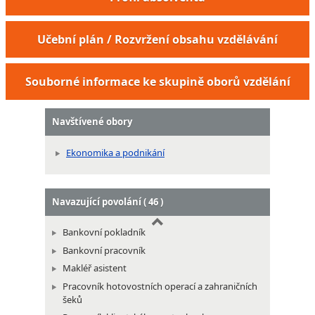
Školitel operátorů zákaznické linky
Učební plán / Rozvržení obsahu vzdělávání
Celník - referent daňového řízení
Celník v oblasti daňové
Souborné informace ke skupině oborů vzdělání
Navštívené obory
Ekonomika a podnikání
Navazující povolání ( 46 )
Bankovní pokladník
Bankovní pracovník
Makléř asistent
Pracovník hotovostních operací a zahraničních
šeků