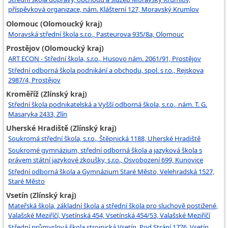
příspěvková organizace, nám. Klášterní 127, Moravský Krumlov
Olomouc (Olomoucký kraj)
Moravská střední škola s.r.o., Pasteurova 935/8a, Olomouc
Prostějov (Olomoucký kraj)
ART ECON - Střední škola, s.r.o., Husovo nám. 2061/91, Prostějov
Střední odborná škola podnikání a obchodu, spol. s r.o., Rejskova
2987/4, Prostějov
Kroměříž (Zlínský kraj)
Střední škola podnikatelská a Vyšší odborná škola, s.r.o., nám. T. G.
Masaryka 2433, Zlín
Uherské Hradiště (Zlínský kraj)
Soukromá střední škola, s.r.o., Štěpnická 1188, Uherské Hradiště
Soukromé gymnázium, střední odborná škola a jazyková škola s
právem státní jazykové zkoušky, s.r.o., Osvobození 699, Kunovice
Střední odborná škola a Gymnázium Staré Město, Velehradská 1527,
Staré Město
Vsetín (Zlínský kraj)
Mateřská škola, základní škola a střední škola pro sluchově postižené,
Valašské Meziříčí, Vsetínská 454, Vsetínská 454/53, Valašské Meziříčí
Střední průmyslová škola strojnická Vsetín, Pod Strání 1776, Vsetín