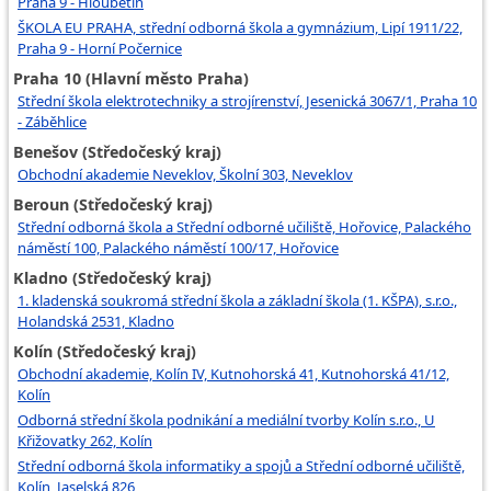
Praha 9 - Hloubětín
ŠKOLA EU PRAHA, střední odborná škola a gymnázium, Lipí 1911/22,
Praha 9 - Horní Počernice
Praha 10 (Hlavní město Praha)
Střední škola elektrotechniky a strojírenství, Jesenická 3067/1, Praha 10
- Záběhlice
Benešov (Středočeský kraj)
Obchodní akademie Neveklov, Školní 303, Neveklov
Beroun (Středočeský kraj)
Střední odborná škola a Střední odborné učiliště, Hořovice, Palackého
náměstí 100, Palackého náměstí 100/17, Hořovice
Kladno (Středočeský kraj)
1. kladenská soukromá střední škola a základní škola (1. KŠPA), s.r.o.,
Holandská 2531, Kladno
Kolín (Středočeský kraj)
Obchodní akademie, Kolín IV, Kutnohorská 41, Kutnohorská 41/12,
Kolín
Odborná střední škola podnikání a mediální tvorby Kolín s.r.o., U
Křižovatky 262, Kolín
Střední odborná škola informatiky a spojů a Střední odborné učiliště,
Kolín, Jaselská 826