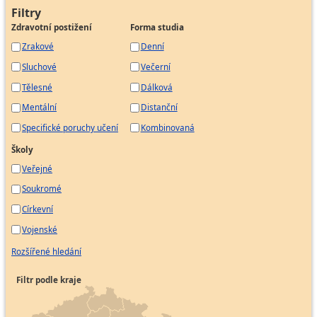
Filtry
Pokladník
Zdravotní postižení
Forma studia
Pracovník pro evidenci zásob
Zrakové
Denní
Pracovník správy pohledávek
Sluchové
Večerní
Samostatný účetní
Tělesné
Dálková
Účetní
Mentální
Distanční
Personalista
Specifické poruchy učení
Kombinovaná
Vedoucí týmu
Media buyer
Školy
Specialista marketingu
Veřejné
Aukcionář, dražebník
Soukromé
Inspektor prodejen
Církevní
Vojenské
Obchodní referent
Pracovník cenotvorby
Rozšířené hledání
Pracovník internetového obchodu
Filtr podle kraje
Pracovník obchodního úseku
Pracovník odbytu