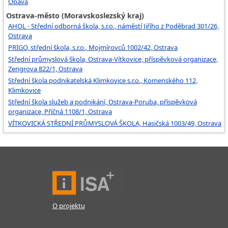
Opava
Ostrava-město (Moravskoslezský kraj)
AHOL - Střední odborná škola, s.r.o., náměstí Jiřího z Poděbrad 301/26,
Ostrava
PRIGO, střední škola, s.r.o., Mojmírovců 1002/42, Ostrava
Střední průmyslová škola, Ostrava-Vítkovice, příspěvková organizace,
Zengrova 822/1, Ostrava
Střední škola podnikatelská Klimkovice s.r.o., Komenského 112,
Klimkovice
Střední škola služeb a podnikání, Ostrava-Poruba, příspěvková
organizace, Příčná 1108/1, Ostrava
VÍTKOVICKÁ STŘEDNÍ PRŮMYSLOVÁ ŠKOLA, Hasičská 1003/49, Ostrava
O projektu