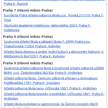
Praha 6 - Ruzyně
Praha 7 (Hlavní město Praha)
Euroškola Praha střední odborná škola s.r.o., Trojská 211/110, Praha 7 -
Troja
Obchodní akademie Holešovice, Jablonského 333/3, Praha 7 -
Holešovice
Praha 8 (Hlavní město Praha)
Soukromá střední škola a základní škola (1. KŠPA) Praha s.r.o.,
Chabařovická 1125/4, Praha 8 - Kobylisy
Střední škola designu a umění, knižní kultury a ekonomiky Náhorní, U
Měšťanských škol 525/1, Praha 8 - Kobylisy
Praha 9 (Hlavní město Praha)
Soukromá střední odborná škola a Soukromé střední odborné učiliště
BEAN, s.r.o., Českobrodská 362/32a, Praha 9 - Hrdlořezy
Střední odborná škola - Centrum odborné přípravy a Gymnázium,
Poděbradská 179/1, Praha 9 - Vysočany
Střední odborná škola Jarov, Učňovská 100/1, Praha 9 - Hrdlořezy
Střední odborná škola logistiky a podnikání, Učňovská 100/1, Praha 9 -
Hrdlořezy
Střední škola podnikání a gastronomie, Za Černým mostem 362/3,