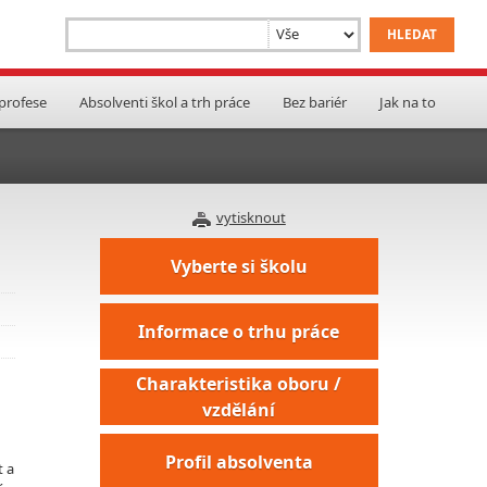
 profese
Absolventi škol a trh práce
Bez bariér
Jak na to
vytisknout
Vyberte si školu
Informace o trhu práce
Charakteristika oboru /
vzdělání
Profil absolventa
t a