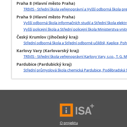
Praha 8 (Hlavní město Praha)
TRIVIS - Střední škola veřejnoprávní a Vyšší odborná škola prev
Praha 9 (Hlavní město Praha)
Vyšší odborná škola informačních studií a Střední škola elek
Vyšší policejní škola a Střední policejní škola Ministerstva vn
Český Krumlov (Jihočeský kraj)
Střední odborná škola a Střední odborné učiliště, Kaplice, Po
Karlovy Vary (Karlovarský kraj)
TRIVIS - Střední škola veřejnoprávní Karlovy Vary, s.r.o., T. G.
Pardubice (Pardubický kraj)
Střední průmyslová škola chemická Pardubice, Poděbradská 9
O projektu