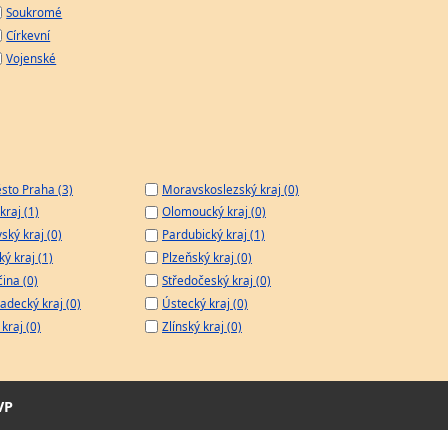
Soukromé
Církevní
Vojenské
sto Praha (3)
Moravskoslezský kraj (0)
kraj (1)
Olomoucký kraj (0)
ský kraj (0)
Pardubický kraj (1)
ý kraj (1)
Plzeňský kraj (0)
čina (0)
Středočeský kraj (0)
adecký kraj (0)
Ústecký kraj (0)
kraj (0)
Zlínský kraj (0)
VP