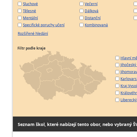
Sluchové
Večerní
Tělesné
Dálková
Mentální
Distanční
Specifické poruchy učení
Kombinovaná
Rozšířené hledání
Filtr podle kraje
Hlavní mě
Jihočeský 
Jihomorav
Karlovarsk
Kraj Vyso
Královéhr
Liberecký 
Seznam škol, které nabízejí tento obor, nebo vybraný Š