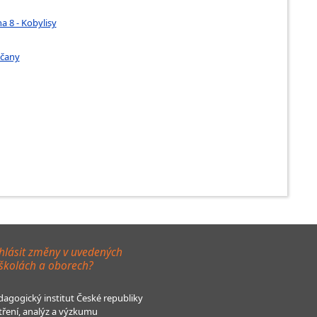
a 8 - Kobylisy
očany
hlásit změny v uvedených
 školách a oborech?
agogický institut České republiky
tření, analýz a výzkumu