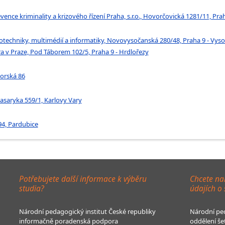
ence kriminality a krizového řízení Praha, s.r.o., Hovorčovická 1281/11, Prah
trotechniky, multimédií a informatiky, Novovysočanská 280/48, Praha 9 - Vys
itra v Praze, Pod Táborem 102/5, Praha 9 - Hrdlořezy
horská 86
 Masaryka 559/1, Karlovy Vary
4, Pardubice
Potřebujete další informace k výběru
Chcete na
studia?
údajích o
Národní pedagogický institut České republiky
Národní ped
informačně poradenská podpora
oddělení še