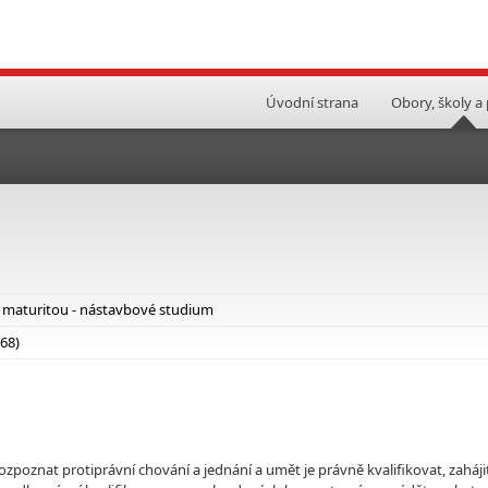
Úvodní strana
Obory, školy a
i maturitou - nástavbové studium
 68)
 rozpoznat protiprávní chování a jednání a umět je právně kvalifikovat, zaháji