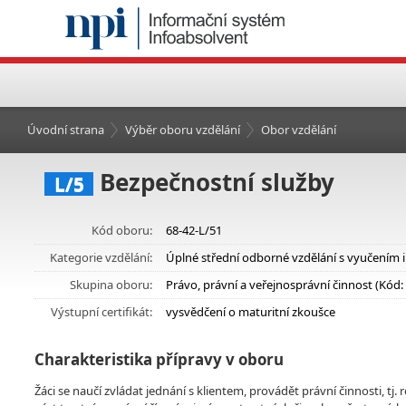
Úvodní strana
Výběr oboru vzdělání
Obor vzdělání
Bezpečnostní služby
L/5
Kód oboru:
68-42-L/51
Kategorie vzdělání:
Úplné střední odborné vzdělání s vyučením 
Skupina oboru:
Právo, právní a veřejnosprávní činnost (Kód:
Výstupní certifikát:
vysvědčení o maturitní zkoušce
Charakteristika přípravy v oboru
Žáci se naučí zvládat jednání s klientem, provádět právní činnosti, tj.