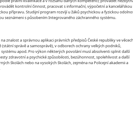
ch podle právní kvalifikace a v rozsahu daných kompetencí; provádět nezbytn
provádět kontrolní činnost, pracovat s informační, výpočetní a kancelářskou
ckou přípravu. Studijní program rozvíjí u žáků psychickou a fyzickou odolno
 jsou seznámeni s působením Integrovaného záchranného systému.
a na znalost a správnou aplikaci právních předpisů České republiky ve věcec
vě (státní správě a samosprávě), v odborech ochrany velkých podniků,
 systému apod. Pro výkon některých povolání musí absolventi splnit další
sty zdravotní a psychické způsobilosti, bezúhonnost, spolehlivost a další
ných školách nebo na vysokých školách, zejména na Policejní akademii a
.