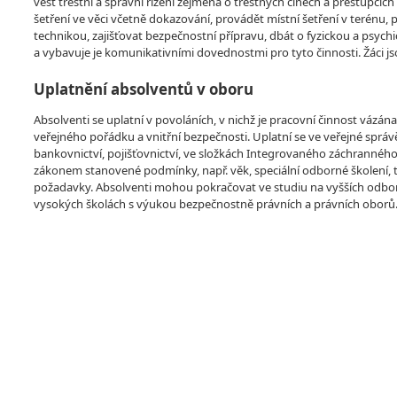
vést trestní a správní řízení zejména o trestných činech a přestupcí
šetření ve věci včetně dokazování, provádět místní šetření v terénu, 
technikou, zajišťovat bezpečnostní přípravu, dbát o fyzickou a psychi
a vybavuje je komunikativními dovednostmi pro tyto činnosti. Žáci
Uplatnění absolventů v oboru
Absolventi se uplatní v povoláních, v nichž je pracovní činnost vázán
veřejného pořádku a vnitřní bezpečnosti. Uplatní se ve veřejné sprá
bankovnictví, pojišťovnictví, ve složkách Integrovaného záchranného
zákonem stanovené podmínky, např. věk, speciální odborné školení, te
požadavky. Absolventi mohou pokračovat ve studiu na vyšších odbor
vysokých školách s výukou bezpečnostně právních a právních oborů