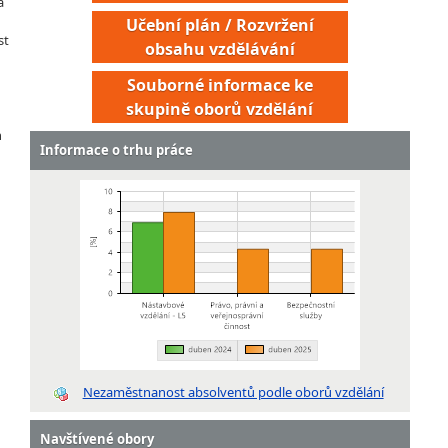
á
Učební plán / Rozvržení
st
obsahu vzdělávání
Souborné informace ke
skupině oborů vzdělání
h
Informace o trhu práce
Nezaměstnanost absolventů podle oborů vzdělání
Navštívené obory