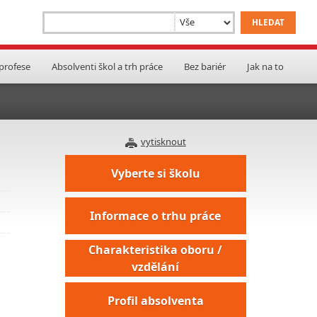
 profese
Absolventi škol a trh práce
Bez bariér
Jak na to
vytisknout
Vyberte si školu
Informace o trhu práce
Charakteristika oboru /
vzdělání
Profil absolventa