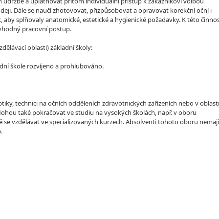
 údržbě a uplatňovat přitom individuální přístup k zákazníkovi volbou
i. Dále se naučí zhotovovat, přizpůsobovat a opravovat korekční oční i
aby splňovaly anatomické, estetické a hygienické požadavky. K této činnos
t vhodný pracovní postup.
lávací oblasti) základní školy:
dní škole rozvíjeno a prohlubováno.
tiky, technici na očních odděleních zdravotnických zařízeních nebo v oblast
Mohou také pokračovat ve studiu na vysokých školách, např. v oboru
 se vzdělávat ve specializovaných kurzech. Absolventi tohoto oboru nemají
.