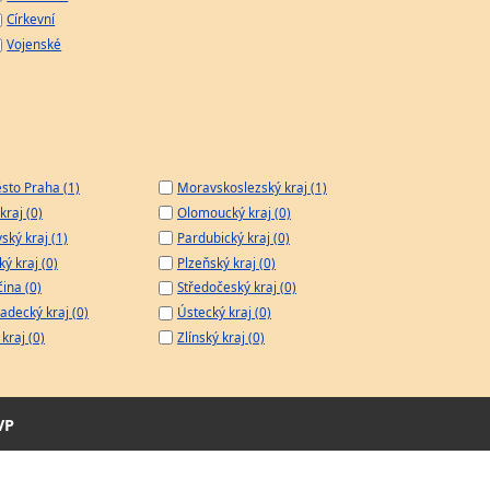
Církevní
Vojenské
sto Praha (1)
Moravskoslezský kraj (1)
kraj (0)
Olomoucký kraj (0)
ský kraj (1)
Pardubický kraj (0)
ý kraj (0)
Plzeňský kraj (0)
čina (0)
Středočeský kraj (0)
adecký kraj (0)
Ústecký kraj (0)
kraj (0)
Zlínský kraj (0)
VP