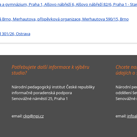
 a gymnázium, Praha 1, Alšovo nábřeží 6, Alšovo nábřeží 82/6, Praha 1 - St
ká Brno, Merhautova, příspěvková organizace, Merhautova 590/15, Brno
d 301/26, Ostrava
Potřebujete další informace k výběru
Chcete na
studia?
údajích o
Národní pedagogický institut České republiky
Národní ped
informačně poradenská podpora
oddělení še
Senovážné náměstí 25, Praha 1
Senovážné n
email:
ckp@npi.cz
email:
infoa