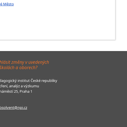
aré Město
hlásit změny v uvedených
 školách a oborech?
agogický institut České republiky
tření, analýz a výzkumu
áměstí 25, Praha 1
bsolvent@npi.cz