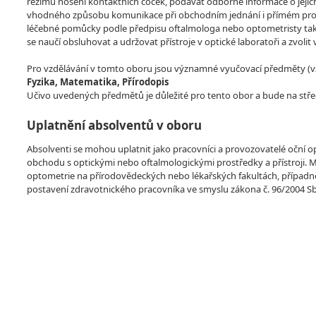
režimu nošení kontaktních čoček, podávat odborné informace o jejich
vhodného způsobu komunikace při obchodním jednání i přímém prodej
léčebné pomůcky podle předpisu oftalmologa nebo optometristy tak, 
se naučí obsluhovat a udržovat přístroje v optické laboratoři a zvoli
Pro vzdělávání v tomto oboru jsou významné vyučovací předměty (vzdě
Fyzika, Matematika, Přírodopis
Učivo uvedených předmětů je důležité pro tento obor a bude na stře
Uplatnění absolventů v oboru
Absolventi se mohou uplatnit jako pracovníci a provozovatelé oční op
obchodu s optickými nebo oftalmologickými prostředky a přístroji. 
optometrie na přírodovědeckých nebo lékařských fakultách, případně
postavení zdravotnického pracovníka ve smyslu zákona č. 96/2004 Sb