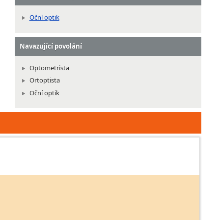
Oční optik
Navazující povolání
Optometrista
Ortoptista
Oční optik