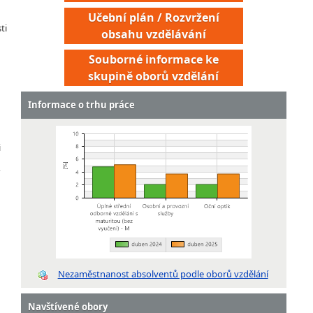
Učební plán / Rozvržení
ti
obsahu vzdělávání
Souborné informace ke
skupině oborů vzdělání
Informace o trhu práce
i
Nezaměstnanost absolventů podle oborů vzdělání
Navštívené obory