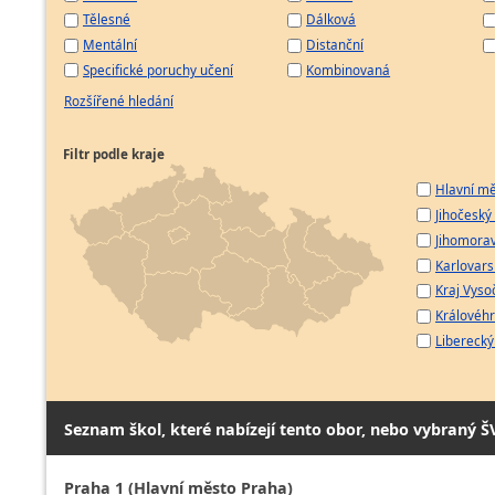
Tělesné
Dálková
Mentální
Distanční
Specifické poruchy učení
Kombinovaná
Rozšířené hledání
Filtr podle kraje
Hlavní mě
Jihočeský 
Jihomorav
Karlovarsk
Kraj Vyso
Královéhr
Liberecký 
Seznam škol, které nabízejí tento obor, nebo vybraný Š
Praha 1 (Hlavní město Praha)