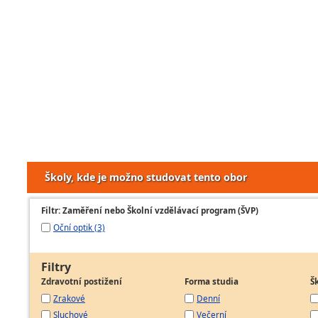
Školy, kde je možno studovat tento obor
Filtr: Zaměření nebo Školní vzdělávací program (ŠVP)
Oční optik (3)
Filtry
Zdravotní postižení
Forma studia
Š
Zrakové
Denní
Sluchové
Večerní