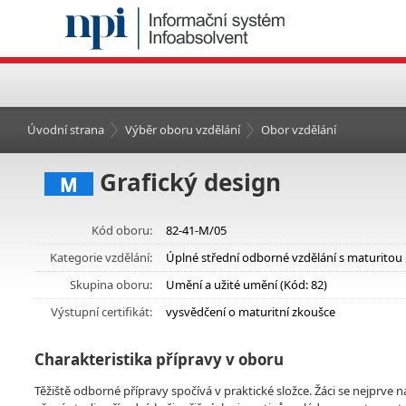
Úvodní strana
Výběr oboru vzdělání
Obor vzdělání
Grafický design
M
Kód oboru:
82-41-M/05
Kategorie vzdělání:
Úplné střední odborné vzdělání s maturitou
Skupina oboru:
Umění a užité umění (Kód: 82)
Výstupní certifikát:
vysvědčení o maturitní zkoušce
Charakteristika přípravy v oboru
Těžiště odborné přípravy spočívá v praktické složce. Žáci se nejprve na