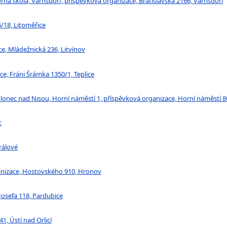
rná škola, Varnsdorf, příspěvková organizace, Bratislavská 2166, Varnsdorf
5/18, Litoměřice
e, Mládežnická 236, Litvínov
ce, Fráni Šrámka 1350/1, Teplice
lonec nad Nisou, Horní náměstí 1, příspěvková organizace, Horní náměstí 8
c
Králové
anizace, Hostovského 910, Hronov
 Josefa 118, Pardubice
1, Ústí nad Orlicí