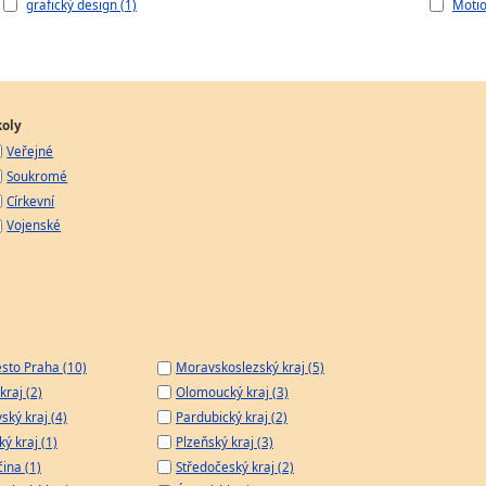
grafický design (1)
Motio
koly
Veřejné
Soukromé
Církevní
Vojenské
sto Praha (10)
Moravskoslezský kraj (5)
kraj (2)
Olomoucký kraj (3)
ský kraj (4)
Pardubický kraj (2)
ý kraj (1)
Plzeňský kraj (3)
čina (1)
Středočeský kraj (2)