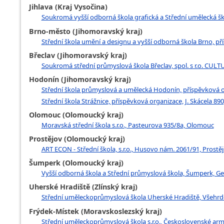
Jihlava (Kraj Vysočina)
Soukromá vyšší odborná škola grafická a Střední umělecká škola
Brno-město (Jihomoravský kraj)
Střední škola umění a designu a vyšší odborná škola Brno, p
Břeclav (Jihomoravský kraj)
Soukromá střední průmyslová škola Břeclav, spol. s r.o. CULTUS
Hodonín (Jihomoravský kraj)
Střední škola průmyslová a umělecká Hodonín, příspěvková 
Střední škola Strážnice, příspěvková organizace, J. Skácela 890
Olomouc (Olomoucký kraj)
Moravská střední škola s.r.o., Pasteurova 935/8a, Olomouc
Prostějov (Olomoucký kraj)
ART ECON - Střední škola, s.r.o., Husovo nám. 2061/91, Prostě
Šumperk (Olomoucký kraj)
Vyšší odborná škola a Střední průmyslová škola, Šumperk, Ge
Uherské Hradiště (Zlínský kraj)
Střední uměleckoprůmyslová škola Uherské Hradiště, Všehrd
Frýdek-Místek (Moravskoslezský kraj)
Střední uměleckoprůmyslová škola s.r.o., Československé ar