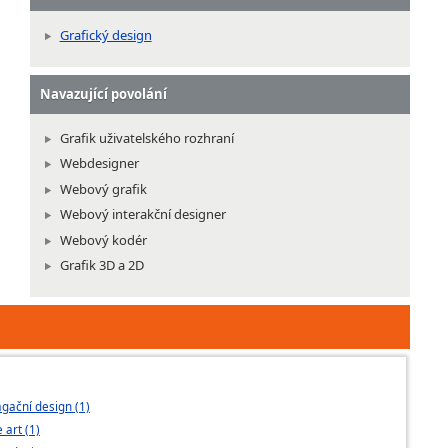
Grafický design
Navazující povolání
Grafik uživatelského rozhraní
Webdesigner
Webový grafik
Webový interakční designer
Webový kodér
Grafik 3D a 2D
gační design (1)
GRAFICKÝ DESI
art (1)
UMPRUM (1)