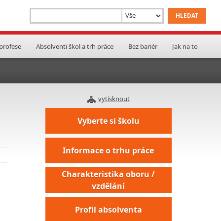
 profese
Absolventi škol a trh práce
Bez bariér
Jak na to
vytisknout
Vyberte si školu
Informace o trhu práce
Charakteristika oboru /
vzdělání
Profil absolventa