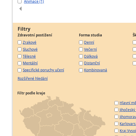
Animace (1)
Filtry
Zdravotní postižení
Forma studia
Š
Zrakové
Denní
Sluchové
Večerní
Tělesné
Dálková
Mentální
Distanční
Specifické poruchy učení
Kombinovaná
Rozšířené hledání
Filtr podle kraje
Hlavní mě
Jihočeský 
Jihomorav
Karlovarsk
Kraj Vyso