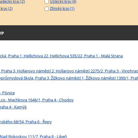
adecký kraj (2)
Ústecký kraj (4)
kraj (2)
Zlínský kraj (1)
VP
ká, Praha 1, Hellichova 22, Hellichova 535/22, Praha 1 - Malá Strana
, Praha 3, Hollarovo náměstí 2, Hollarovo náměstí 2275/2, Praha 3 - Vinohra
ůmyslová škola, Praha 3, Žižkovo náměstí 1, Žižkovo náměstí 1300/1, Prah
- Písnice
.r.o., Machkova 1646/1, Praha 4 - Chodov
Praha 4 - Kamýk
kého 68/54, Praha 6 - Řepy
 Nad Rokoskou 111/7, Praha 8 - Libeň