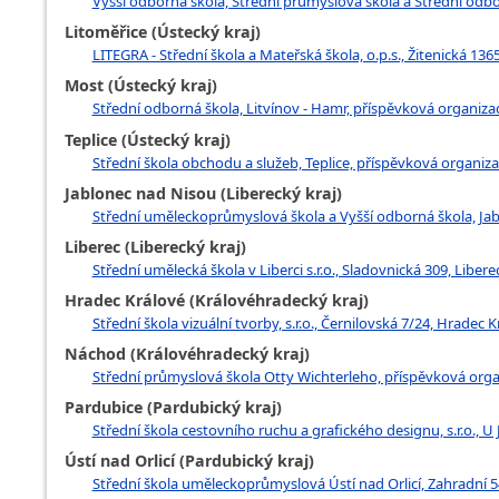
Vyšší odborná škola, Střední průmyslová škola a Střední odbo
Litoměřice (Ústecký kraj)
LITEGRA - Střední škola a Mateřská škola, o.p.s., Žitenická 136
Most (Ústecký kraj)
Střední odborná škola, Litvínov - Hamr, příspěvková organizac
Teplice (Ústecký kraj)
Střední škola obchodu a služeb, Teplice, příspěvková organiza
Jablonec nad Nisou (Liberecký kraj)
Střední uměleckoprůmyslová škola a Vyšší odborná škola, Jab
Liberec (Liberecký kraj)
Střední umělecká škola v Liberci s.r.o., Sladovnická 309, Libere
Hradec Králové (Královéhradecký kraj)
Střední škola vizuální tvorby, s.r.o., Černilovská 7/24, Hradec 
Náchod (Královéhradecký kraj)
Střední průmyslová škola Otty Wichterleho, příspěvková org
Pardubice (Pardubický kraj)
Střední škola cestovního ruchu a grafického designu, s.r.o., U
Ústí nad Orlicí (Pardubický kraj)
Střední škola uměleckoprůmyslová Ústí nad Orlicí, Zahradní 54