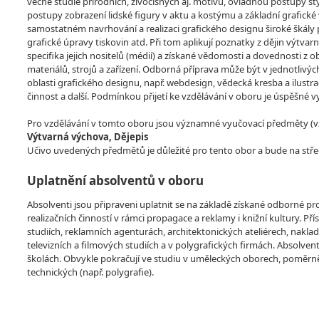
věcné studie přírodních, živočišných aj. motivů, ovládnou postupy st
postupy zobrazení lidské figury v aktu a kostýmu a základní grafické
samostatném navrhování a realizaci grafického designu široké škály
grafické úpravy tiskovin atd. Při tom aplikují poznatky z dějin výtva
specifika jejich nositelů (médií) a získané vědomosti a dovednosti z 
materiálů, strojů a zařízení. Odborná příprava může být v jednotlivých
oblasti grafického designu, např. webdesign, vědecká kresba a ilustra
činnost a další. Podmínkou přijetí ke vzdělávání v oboru je úspěšné 
Pro vzdělávání v tomto oboru jsou významné vyučovací předměty (vzdě
Výtvarná výchova, Dějepis
Učivo uvedených předmětů je důležité pro tento obor a bude na stře
Uplatnění absolventů v oboru
Absolventi jsou připraveni uplatnit se na základě získané odborné p
realizačních činností v rámci propagace a reklamy i knižní kultury. 
studiích, reklamních agenturách, architektonických ateliérech, naklada
televizních a filmových studiích a v polygrafických firmách. Absol
školách. Obvykle pokračují ve studiu v uměleckých oborech, poměrně
technických (např. polygrafie).