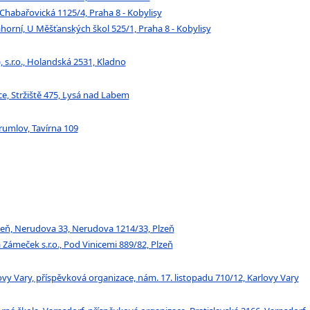
, Chabařovická 1125/4, Praha 8 - Kobylisy
horní, U Měšťanských škol 525/1, Praha 8 - Kobylisy
, s.r.o., Holandská 2531, Kladno
e, Stržiště 475, Lysá nad Labem
rumlov, Tavírna 109
zeň, Nerudova 33, Nerudova 1214/33, Plzeň
ámeček s.r.o., Pod Vinicemi 889/82, Plzeň
y Vary, příspěvková organizace, nám. 17. listopadu 710/12, Karlovy Vary