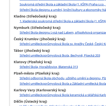
Soukromá střední škola a základní škola (1. KŠPA) Praha s.r.o.
Střední škola designu a umění, knižní kultury a ekonomiky Ná
Kladno (Středočeský kraj)
1. kladenská soukromá střední škola a základní škola (1. KŠPA)
Nymburk (Středočeský kraj)
Střední škola designu Lysá nad Labem, příspěvková organizac
Český Krumlov (Jihočeský kraj)
Střední uměleckoprůmyslová škola sv. Anežky České, Český K
Tábor (Jihočeský kraj)
Střední uměleckoprůmyslová škola, Bechyně, Písecká 203
Klatovy (Plzeňský kraj)
Střední škola, Horažďovice, Blatenská 313
Plzeň-město (Plzeňský kraj)
Střední odborná škola obchodu, užitého umění a designu, Pl
Střední uměleckoprůmyslová škola a Základní umělecká škola Z
Karlovy Vary (Karlovarský kraj)
Střední uměleckoprůmyslová škola keramická a sklářská Karlov
Děčín (Ústecký kraj)