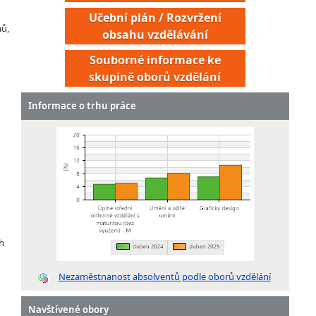
Učební plán / Rozvržení
mů,
obsahu vzdělávání
Souborné informace ke
skupině oborů vzdělání
Informace o trhu práce
h
Nezaměstnanost absolventů podle oborů vzdělání
Navštívené obory