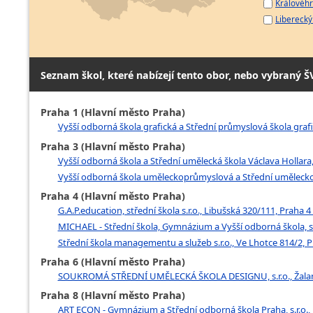
Královéhr
Liberecký 
Seznam škol, které nabízejí tento obor, nebo vybraný Š
Praha 1 (Hlavní město Praha)
Vyšší odborná škola grafická a Střední průmyslová škola grafic
Praha 3 (Hlavní město Praha)
Vyšší odborná škola a Střední umělecká škola Václava Hollara
Vyšší odborná škola uměleckoprůmyslová a Střední uměleckopr
Praha 4 (Hlavní město Praha)
G.A.P.education, střední škola s.r.o., Libušská 320/111, Praha 4 
MICHAEL - Střední škola, Gymnázium a Vyšší odborná škola, s
Střední škola managementu a služeb s.r.o., Ve Lhotce 814/2, 
Praha 6 (Hlavní město Praha)
SOUKROMÁ STŘEDNÍ UMĚLECKÁ ŠKOLA DESIGNU, s.r.o., Žalans
Praha 8 (Hlavní město Praha)
ART ECON - Gymnázium a Střední odborná škola Praha, s.r.o.,