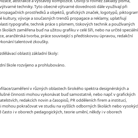
ylizace, abstrakce a výstavby kompozice. Osvojí si rovněž základy písma,
 výtvarné techniky. Tyto obecné výtvarné dovednosti dále využívají při
 propagačních prostředků a objektů, grafických značek, logotypů, piktogra
rné kultury, vývoje a současných trendů propagace a reklamy, uplatňují
oblasti typografie, technik práce s písmem, tiskových technik a používaných
 školách zaměřena buď na užitou grafiku v celé šíři, nebo na určité speciální
ce, aranžérská tvorba, práce související s předtiskovou úpravou, redakční
vykonání talentové zkoušky.
lávací oblasti) základní školy:
dní škole rozvíjeno a prohlubováno.
rofilace/zaměření v různých oblastech širokého spektra designérských a
Příslušné činnosti mohou vykonávat buď samostatně, nebo např. v grafických
telstvích, redakcích novin a časopisů, PR odděleních firem a institucí,
venti mohou pokračovat ve studiu na vyšších odborných školách nebo vysokýc
 často i v oborech pedagogických, teorie umění, někdy i v oborech