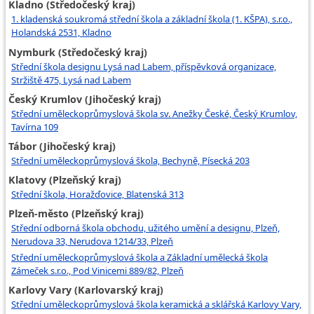
Kladno (Středočeský kraj)
1. kladenská soukromá střední škola a základní škola (1. KŠPA), s.r.o.,
Holandská 2531, Kladno
Nymburk (Středočeský kraj)
Střední škola designu Lysá nad Labem, příspěvková organizace,
Stržiště 475, Lysá nad Labem
Český Krumlov (Jihočeský kraj)
Střední uměleckoprůmyslová škola sv. Anežky České, Český Krumlov,
Tavírna 109
Tábor (Jihočeský kraj)
Střední uměleckoprůmyslová škola, Bechyně, Písecká 203
Klatovy (Plzeňský kraj)
Střední škola, Horažďovice, Blatenská 313
Plzeň-město (Plzeňský kraj)
Střední odborná škola obchodu, užitého umění a designu, Plzeň,
Nerudova 33, Nerudova 1214/33, Plzeň
Střední uměleckoprůmyslová škola a Základní umělecká škola
Zámeček s.r.o., Pod Vinicemi 889/82, Plzeň
Karlovy Vary (Karlovarský kraj)
Střední uměleckoprůmyslová škola keramická a sklářská Karlovy Vary,