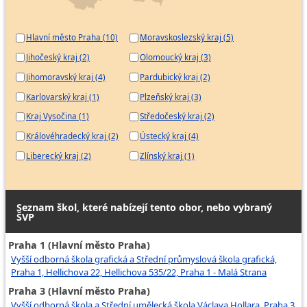
Hlavní město Praha (10)
Moravskoslezský kraj (5)
Jihočeský kraj (2)
Olomoucký kraj (3)
Jihomoravský kraj (4)
Pardubický kraj (2)
Karlovarský kraj (1)
Plzeňský kraj (3)
Kraj Vysočina (1)
Středočeský kraj (2)
Královéhradecký kraj (2)
Ústecký kraj (4)
Liberecký kraj (2)
Zlínský kraj (1)
Seznam škol, které nabízejí tento obor, nebo vybraný
ŠVP
Praha 1 (Hlavní město Praha)
Vyšší odborná škola grafická a Střední průmyslová škola grafická,
Praha 1, Hellichova 22, Hellichova 535/22, Praha 1 - Malá Strana
Praha 3 (Hlavní město Praha)
Vyšší odborná škola a Střední umělecká škola Václava Hollara, Praha 3,