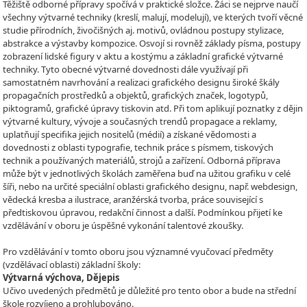
Těžiště odborné přípravy spočívá v praktické složce. Žáci se nejprve naučí
všechny výtvarné techniky (kreslí, malují, modelují), ve kterých tvoří věcné
studie přírodních, živočišných aj. motivů, ovládnou postupy stylizace,
abstrakce a výstavby kompozice. Osvojí si rovněž základy písma, postupy
zobrazení lidské figury v aktu a kostýmu a základní grafické výtvarné
techniky. Tyto obecné výtvarné dovednosti dále využívají při
samostatném navrhování a realizaci grafického designu široké škály
propagačních prostředků a objektů, grafických značek, logotypů,
piktogramů, grafické úpravy tiskovin atd. Při tom aplikují poznatky z dějin
výtvarné kultury, vývoje a současných trendů propagace a reklamy,
uplatňují specifika jejich nositelů (médií) a získané vědomosti a
dovednosti z oblasti typografie, technik práce s písmem, tiskových
technik a používaných materiálů, strojů a zařízení. Odborná příprava
může být v jednotlivých školách zaměřena buď na užitou grafiku v celé
šíři, nebo na určité speciální oblasti grafického designu, např. webdesign,
vědecká kresba a ilustrace, aranžérská tvorba, práce související s
předtiskovou úpravou, redakční činnost a další. Podmínkou přijetí ke
vzdělávání v oboru je úspěšné vykonání talentové zkoušky.
Pro vzdělávání v tomto oboru jsou významné vyučovací předměty
(vzdělávací oblasti) základní školy:
Výtvarná výchova, Dějepis
Učivo uvedených předmětů je důležité pro tento obor a bude na střední
škole rozvíjeno a prohlubováno.