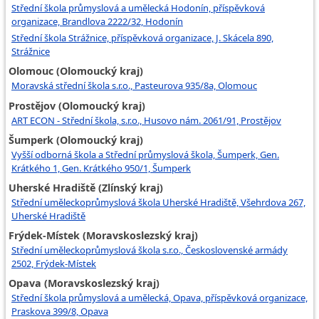
Střední škola průmyslová a umělecká Hodonín, příspěvková
organizace, Brandlova 2222/32, Hodonín
Střední škola Strážnice, příspěvková organizace, J. Skácela 890,
Strážnice
Olomouc (Olomoucký kraj)
Moravská střední škola s.r.o., Pasteurova 935/8a, Olomouc
Prostějov (Olomoucký kraj)
ART ECON - Střední škola, s.r.o., Husovo nám. 2061/91, Prostějov
Šumperk (Olomoucký kraj)
Vyšší odborná škola a Střední průmyslová škola, Šumperk, Gen.
Krátkého 1, Gen. Krátkého 950/1, Šumperk
Uherské Hradiště (Zlínský kraj)
Střední uměleckoprůmyslová škola Uherské Hradiště, Všehrdova 267,
Uherské Hradiště
Frýdek-Místek (Moravskoslezský kraj)
Střední uměleckoprůmyslová škola s.r.o., Československé armády
2502, Frýdek-Místek
Opava (Moravskoslezský kraj)
Střední škola průmyslová a umělecká, Opava, příspěvková organizace,
Praskova 399/8, Opava