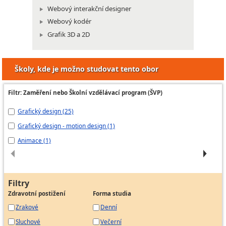
Webový interakční designer
Webový kodér
Grafik 3D a 2D
Školy, kde je možno studovat tento obor
Filtr: Zaměření nebo Školní vzdělávací program (ŠVP)
Grafický design (25)
Gr
Grafický design - motion design (1)
Il
Animace (1)
gr
Filtry
Zdravotní postižení
Forma studia
Zrakové
Denní
Sluchové
Večerní