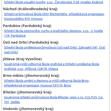
Střední škola vizuální tvorby, s.r.o., Černilovská 7/24, Hradec Králové
Náchod (Královéhradecký kraj)
Střední průmyslová škola Otty Wichterleho, příspěvková organizace,
Hostovského 910, Hronov
Pardubice (Pardubický kraj)
Střední škola cestovního ruchu a grafického designu, s.r.o., U Josefa
118, Pardubice
Ústí nad Orlicí (Pardubický kraj)
Střední škola uměleckoprůmyslová Ústí nad Orlicí, Zahradní 541, Ústí
nad Orlicí
Jihlava (Kraj Vysočina)
Soukromá vyšší odborná škola grafická a Střední umělecká škola
grafická, s.r.o., Křížová 124/18, Jihlava
Brno-město (Jihomoravský kraj)
Střední škola umění a designu a vyšší odborná škola Brno,
příspěvková organizace, Husova 537/10, Brno
Břeclav (Jihomoravský kraj)
Soukromá střední průmyslová škola Břeclav, spol. s r.o. CULTUS, č.p.
101, Sedlec
Hodonín (Jihomoravský kraj)