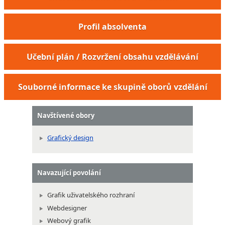
Profil absolventa
Učební plán / Rozvržení obsahu vzdělávání
Souborné informace ke skupině oborů vzdělání
Navštívené obory
Grafický design
Navazující povolání
Grafik uživatelského rozhraní
Webdesigner
Webový grafik