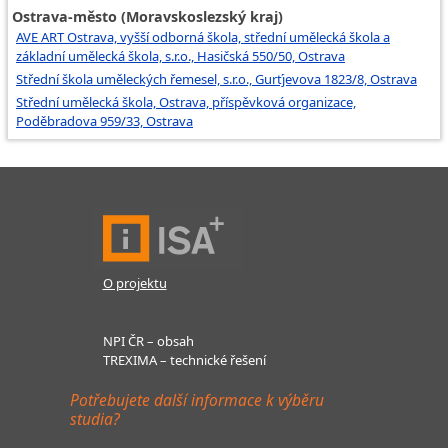
Ostrava-město (Moravskoslezský kraj)
AVE ART Ostrava, vyšší odborná škola, střední umělecká škola a
základní umělecká škola, s.r.o., Hasičská 550/50, Ostrava
Střední škola uměleckých řemesel, s.r.o., Gurťjevova 1823/8, Ostrava
Střední umělecká škola, Ostrava, příspěvková organizace,
Poděbradova 959/33, Ostrava
O projektu
NPI ČR – obsah
TREXIMA – technické řešení
Potřebujete další informace k výběru
studia?