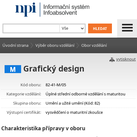
Úvodní strana
Výběr oboru vzdělání
Obor vzdělání
vytisknout
Grafický design
M
Kód oboru:
82-41-M/05
Kategorie vzdělání:
Úplné střední odborné vzdělání s maturitou
Skupina oboru:
Umění a užité umění (Kód: 82)
Výstupní certifikát:
vysvědčení o maturitní zkoušce
Charakteristika přípravy v oboru