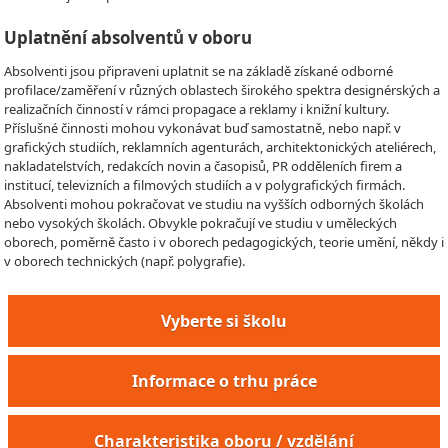
Uplatnění absolventů v oboru
Absolventi jsou připraveni uplatnit se na základě získané odborné
profilace/zaměření v různých oblastech širokého spektra designérských a
realizačních činností v rámci propagace a reklamy i knižní kultury.
Příslušné činnosti mohou vykonávat buď samostatně, nebo např. v
grafických studiích, reklamních agenturách, architektonických ateliérech,
nakladatelstvích, redakcích novin a časopisů, PR odděleních firem a
institucí, televizních a filmových studiích a v polygrafických firmách.
Absolventi mohou pokračovat ve studiu na vyšších odborných školách
nebo vysokých školách. Obvykle pokračují ve studiu v uměleckých
oborech, poměrně často i v oborech pedagogických, teorie umění, někdy i
v oborech technických (např. polygrafie).
Vyberte si školu
Informace o trhu práce
Charakteristika oboru / vzdělání