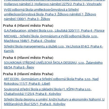
Hollarovo náměstí 2, Hollarovo náměstí 2275/2, Praha 3 - Vinohrady
Vyšší odborná škola uměleckoprůmyslová a Střední
uměleckoprůmyslová škola, Praha 3, Žižkovo náměstí 1, Žižkovo
náměstí 1300/1, Praha 3 - Žižkov
Praha 4 (Hlavní město Praha)
G.A.P.education, střední škola s.r.o., Libušská 320/111, Praha 4 - Písnice
MICHAEL - Střední škola, Gymnázium a Vyšší odborná škola, s.r.o.,
Machkova 1646/1, Praha 4 - Chodov
Střední škola managementu a služeb s.r.o., Ve Lhotce 814/2, Praha 4 -
Kamýk
Praha 6 (Hlavní město Praha)
SOUKROMÁ STŘEDNÍ UMĚLECKÁ ŠKOLA DESIGNU, s.r.o., Žalanského
68/54, Praha 6 - Řepy
Praha 8 (Hlavní město Praha)
ART ECON - Gymnázium a Střední odborná škola Praha, s.r.o., Nad
Rokoskou 111/7, Praha 8 - Libeň
Soukromá střední škola a základní škola (1. KŠPA) Praha s.r.o.,
Chabařovická 1125/4, Praha 8 - Kobylisy
Střední škola designu a umění, knižní kultury a ekonomiky Náhorní, U
Měšťanských škol 525/1, Praha 8 - Kobylisy