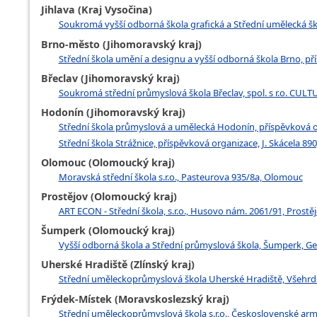
Jihlava (Kraj Vysočina)
Soukromá vyšší odborná škola grafická a Střední umělecká škola
Brno-město (Jihomoravský kraj)
Střední škola umění a designu a vyšší odborná škola Brno, p
Břeclav (Jihomoravský kraj)
Soukromá střední průmyslová škola Břeclav, spol. s r.o. CULTUS
Hodonín (Jihomoravský kraj)
Střední škola průmyslová a umělecká Hodonín, příspěvková 
Střední škola Strážnice, příspěvková organizace, J. Skácela 890
Olomouc (Olomoucký kraj)
Moravská střední škola s.r.o., Pasteurova 935/8a, Olomouc
Prostějov (Olomoucký kraj)
ART ECON - Střední škola, s.r.o., Husovo nám. 2061/91, Prostě
Šumperk (Olomoucký kraj)
Vyšší odborná škola a Střední průmyslová škola, Šumperk, Ge
Uherské Hradiště (Zlínský kraj)
Střední uměleckoprůmyslová škola Uherské Hradiště, Všehrd
Frýdek-Místek (Moravskoslezský kraj)
Střední uměleckoprůmyslová škola s.r.o., Československé ar