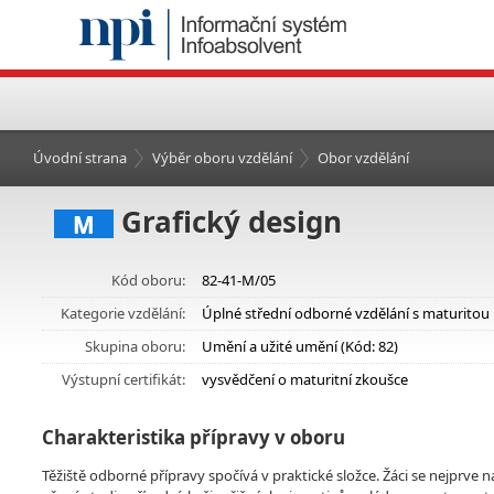
Úvodní strana
Výběr oboru vzdělání
Obor vzdělání
Grafický design
M
Kód oboru:
82-41-M/05
Kategorie vzdělání:
Úplné střední odborné vzdělání s maturitou
Skupina oboru:
Umění a užité umění (Kód: 82)
Výstupní certifikát:
vysvědčení o maturitní zkoušce
Charakteristika přípravy v oboru
Těžiště odborné přípravy spočívá v praktické složce. Žáci se nejprve na