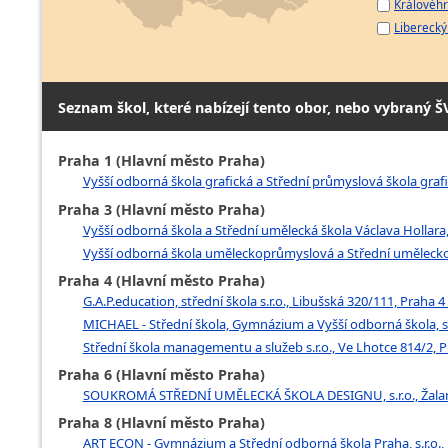
Královéhr
Liberecký 
Seznam škol, které nabízejí tento obor, nebo vybraný Š
Praha 1 (Hlavní město Praha)
Vyšší odborná škola grafická a Střední průmyslová škola grafic
Praha 3 (Hlavní město Praha)
Vyšší odborná škola a Střední umělecká škola Václava Hollara
Vyšší odborná škola uměleckoprůmyslová a Střední uměleckopr
Praha 4 (Hlavní město Praha)
G.A.P.education, střední škola s.r.o., Libušská 320/111, Praha 4 
MICHAEL - Střední škola, Gymnázium a Vyšší odborná škola, s
Střední škola managementu a služeb s.r.o., Ve Lhotce 814/2, 
Praha 6 (Hlavní město Praha)
SOUKROMÁ STŘEDNÍ UMĚLECKÁ ŠKOLA DESIGNU, s.r.o., Žalans
Praha 8 (Hlavní město Praha)
ART ECON - Gymnázium a Střední odborná škola Praha, s.r.o.,