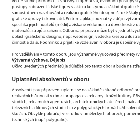
věcné studie přírodních, živočišných aj. motivů, ovládnou postupy st
postupy zobrazení lidské figury v aktu a kostýmu a základní grafické
samostatném navrhování a realizaci grafického designu široké škály
grafické úpravy tiskovin atd. Při tom aplikují poznatky z dějin výtva
specifika jejich nositelů (médií) a získané vědomosti a dovednosti z 
materiálů, strojů a zařízení. Odborná příprava může být v jednotlivých
oblasti grafického designu, např. webdesign, vědecká kresba a ilustra
činnost a další. Podmínkou přijetí ke vzdělávání v oboru je úspěšné 
Pro vzdělávání v tomto oboru jsou významné vyučovací předměty (vzdě
Výtvarná výchova, Dějepis
Učivo uvedených předmětů je důležité pro tento obor a bude na stře
Uplatnění absolventů v oboru
Absolventi jsou připraveni uplatnit se na základě získané odborné p
realizačních činností v rámci propagace a reklamy i knižní kultury. 
studiích, reklamních agenturách, architektonických ateliérech, naklada
televizních a filmových studiích a v polygrafických firmách. Absol
školách. Obvykle pokračují ve studiu v uměleckých oborech, poměrně
technických (např. polygrafie).