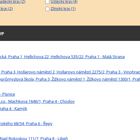
adecký kraj (2)
Ústecký kraj (4)
kraj (2)
Zlínský kraj (1)
VP
ká, Praha 1, Hellichova 22, Hellichova 535/22, Praha 1 - Malá Strana
, Praha 3, Hollarovo náměstí 2, Hollarovo náměstí 2275/2, Praha 3 - Vinohra
ůmyslová škola, Praha 3, Žižkovo náměstí 1, Žižkovo náměstí 1300/1, Prah
- Písnice
.r.o., Machkova 1646/1, Praha 4 - Chodov
Praha 4 - Kamýk
kého 68/54, Praha 6 - Řepy
 Nad Rokoskou 111/7, Praha 8 - Libeň