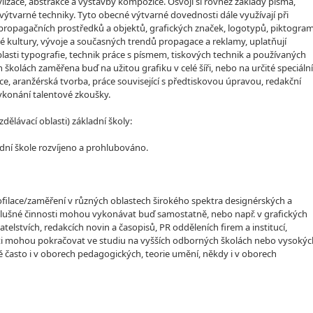
ylizace, abstrakce a výstavby kompozice. Osvojí si rovněž základy písma,
 výtvarné techniky. Tyto obecné výtvarné dovednosti dále využívají při
 propagačních prostředků a objektů, grafických značek, logotypů, piktogra
rné kultury, vývoje a současných trendů propagace a reklamy, uplatňují
oblasti typografie, technik práce s písmem, tiskových technik a používaných
 školách zaměřena buď na užitou grafiku v celé šíři, nebo na určité speciální
ce, aranžérská tvorba, práce související s předtiskovou úpravou, redakční
vykonání talentové zkoušky.
lávací oblasti) základní školy:
dní škole rozvíjeno a prohlubováno.
rofilace/zaměření v různých oblastech širokého spektra designérských a
Příslušné činnosti mohou vykonávat buď samostatně, nebo např. v grafických
telstvích, redakcích novin a časopisů, PR odděleních firem a institucí,
venti mohou pokračovat ve studiu na vyšších odborných školách nebo vysokýc
 často i v oborech pedagogických, teorie umění, někdy i v oborech