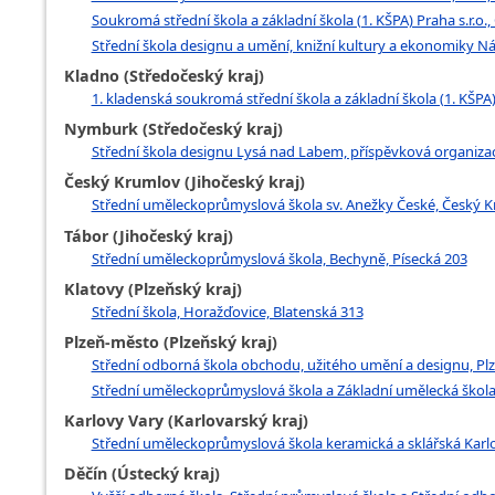
Soukromá střední škola a základní škola (1. KŠPA) Praha s.r.o.
Střední škola designu a umění, knižní kultury a ekonomiky Ná
Kladno (Středočeský kraj)
1. kladenská soukromá střední škola a základní škola (1. KŠPA)
Nymburk (Středočeský kraj)
Střední škola designu Lysá nad Labem, příspěvková organizac
Český Krumlov (Jihočeský kraj)
Střední uměleckoprůmyslová škola sv. Anežky České, Český K
Tábor (Jihočeský kraj)
Střední uměleckoprůmyslová škola, Bechyně, Písecká 203
Klatovy (Plzeňský kraj)
Střední škola, Horažďovice, Blatenská 313
Plzeň-město (Plzeňský kraj)
Střední odborná škola obchodu, užitého umění a designu, Pl
Střední uměleckoprůmyslová škola a Základní umělecká škola Z
Karlovy Vary (Karlovarský kraj)
Střední uměleckoprůmyslová škola keramická a sklářská Karlov
Děčín (Ústecký kraj)