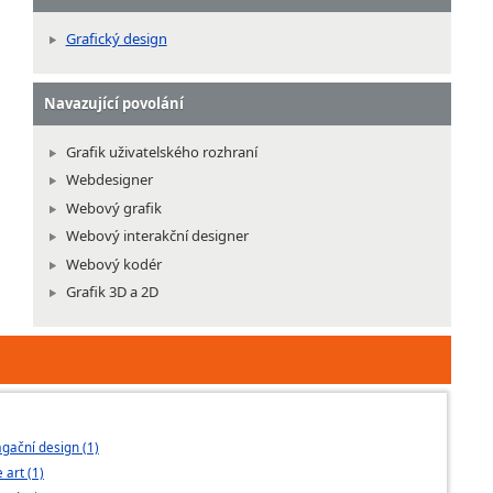
Grafický design
Navazující povolání
Grafik uživatelského rozhraní
Webdesigner
Webový grafik
Webový interakční designer
Webový kodér
Grafik 3D a 2D
gační design (1)
GRAFICKÝ DESI
art (1)
UMPRUM (1)