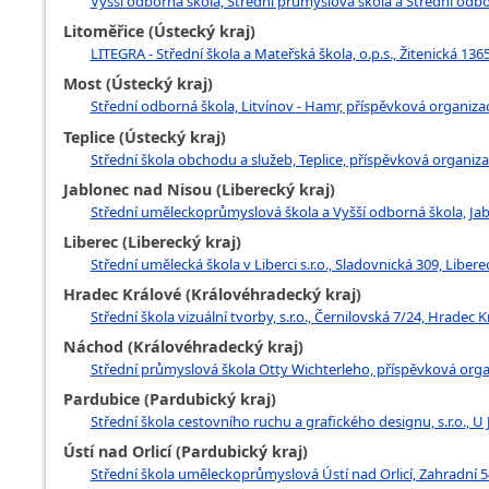
Vyšší odborná škola, Střední průmyslová škola a Střední odbo
Litoměřice (Ústecký kraj)
LITEGRA - Střední škola a Mateřská škola, o.p.s., Žitenická 136
Most (Ústecký kraj)
Střední odborná škola, Litvínov - Hamr, příspěvková organizac
Teplice (Ústecký kraj)
Střední škola obchodu a služeb, Teplice, příspěvková organiza
Jablonec nad Nisou (Liberecký kraj)
Střední uměleckoprůmyslová škola a Vyšší odborná škola, Jab
Liberec (Liberecký kraj)
Střední umělecká škola v Liberci s.r.o., Sladovnická 309, Libere
Hradec Králové (Královéhradecký kraj)
Střední škola vizuální tvorby, s.r.o., Černilovská 7/24, Hradec 
Náchod (Královéhradecký kraj)
Střední průmyslová škola Otty Wichterleho, příspěvková org
Pardubice (Pardubický kraj)
Střední škola cestovního ruchu a grafického designu, s.r.o., U
Ústí nad Orlicí (Pardubický kraj)
Střední škola uměleckoprůmyslová Ústí nad Orlicí, Zahradní 54