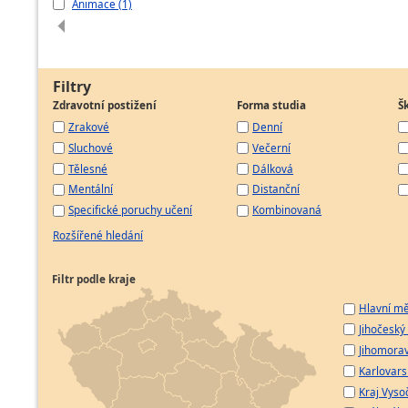
Animace (1)
Filtry
Zdravotní postižení
Forma studia
Š
Zrakové
Denní
Sluchové
Večerní
Tělesné
Dálková
Mentální
Distanční
Specifické poruchy učení
Kombinovaná
Rozšířené hledání
Filtr podle kraje
Hlavní mě
Jihočeský 
Jihomorav
Karlovarsk
Kraj Vyso