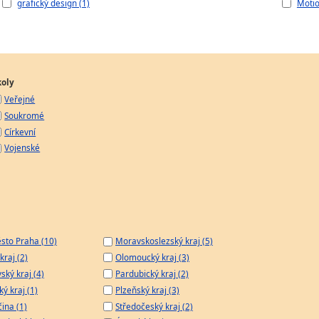
grafický design (1)
Motio
koly
Veřejné
Soukromé
Církevní
Vojenské
sto Praha (10)
Moravskoslezský kraj (5)
kraj (2)
Olomoucký kraj (3)
ský kraj (4)
Pardubický kraj (2)
ý kraj (1)
Plzeňský kraj (3)
čina (1)
Středočeský kraj (2)