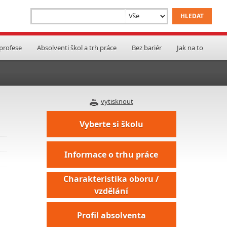
 profese
Absolventi škol a trh práce
Bez bariér
Jak na to
vytisknout
Vyberte si školu
Informace o trhu práce
Charakteristika oboru /
vzdělání
Profil absolventa