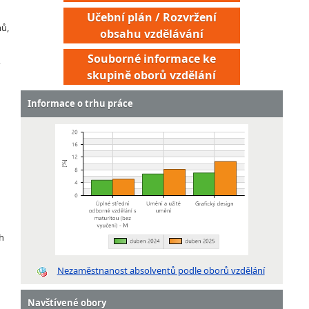
Učební plán / Rozvržení
mů,
obsahu vzdělávání
Souborné informace ke
skupině oborů vzdělání
Informace o trhu práce
h
Nezaměstnanost absolventů podle oborů vzdělání
Navštívené obory