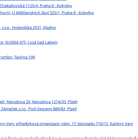
, Chabařovická 1125/4, Praha 8 - Kobylisy
horní, U Měšťanských škol 525/1, Praha 8 - Kobylisy
, s.r.o., Holandská 2531, Kladno
e, Stržiště 475, Lysá nad Labem
rumlov, Tavírna 109
zeň, Nerudova 33, Nerudova 1214/33, Plzeň
ámeček s.r.o., Pod Vinicemi 889/82, Plzeň
y Vary, příspěvková organizace, nám. 17. listopadu 710/12, Karlovy Vary