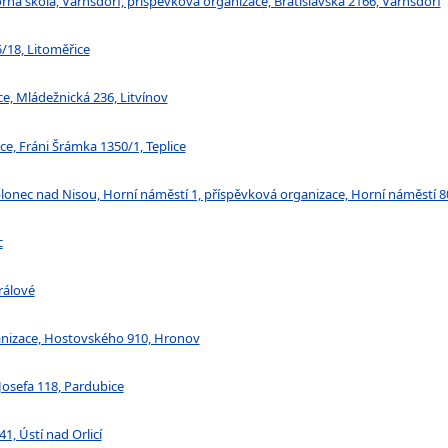
rná škola, Varnsdorf, příspěvková organizace, Bratislavská 2166, Varnsdorf
5/18, Litoměřice
e, Mládežnická 236, Litvínov
ce, Fráni Šrámka 1350/1, Teplice
lonec nad Nisou, Horní náměstí 1, příspěvková organizace, Horní náměstí 8
c
Králové
anizace, Hostovského 910, Hronov
 Josefa 118, Pardubice
1, Ústí nad Orlicí