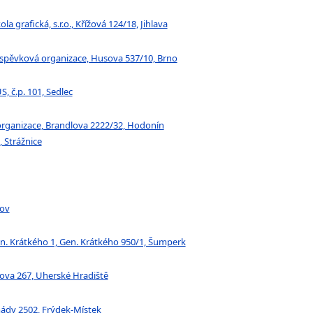
 grafická, s.r.o., Křížová 124/18, Jihlava
říspěvková organizace, Husova 537/10, Brno
, č.p. 101, Sedlec
organizace, Brandlova 2222/32, Hodonín
, Strážnice
jov
n. Krátkého 1, Gen. Krátkého 950/1, Šumperk
ova 267, Uherské Hradiště
mády 2502, Frýdek-Místek