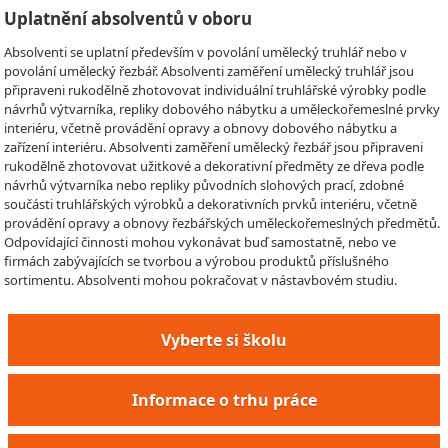
Uplatnění absolventů v oboru
Absolventi se uplatní především v povolání umělecký truhlář nebo v
povolání umělecký řezbář. Absolventi zaměření umělecký truhlář jsou
připraveni rukodělně zhotovovat individuální truhlářské výrobky podle
návrhů výtvarníka, repliky dobového nábytku a uměleckořemeslné prvky
interiéru, včetně provádění opravy a obnovy dobového nábytku a
zařízení interiéru. Absolventi zaměření umělecký řezbář jsou připraveni
rukodělně zhotovovat užitkové a dekorativní předměty ze dřeva podle
návrhů výtvarníka nebo repliky původních slohových prací, zdobné
součásti truhlářských výrobků a dekorativních prvků interiéru, včetně
provádění opravy a obnovy řezbářských uměleckořemeslných předmětů.
Odpovídající činnosti mohou vykonávat buď samostatně, nebo ve
firmách zabývajících se tvorbou a výrobou produktů příslušného
sortimentu. Absolventi mohou pokračovat v nástavbovém studiu.
Vyberte si školu
Informace o trhu práce