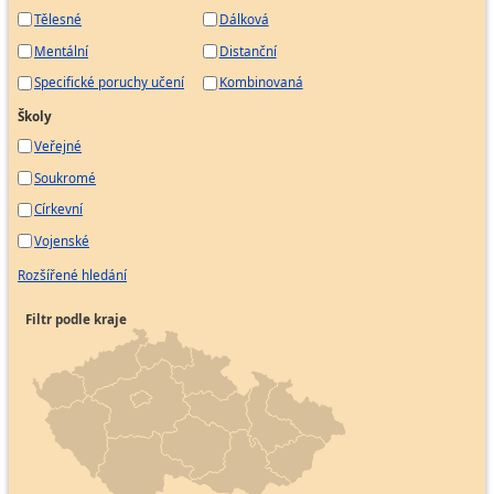
Tělesné
Dálková
Mentální
Distanční
Specifické poruchy učení
Kombinovaná
Školy
Veřejné
Soukromé
Církevní
Vojenské
Rozšířené hledání
Filtr podle kraje