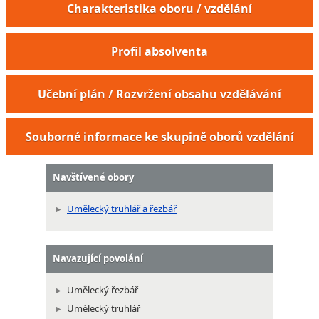
Charakteristika oboru / vzdělání
Profil absolventa
Učební plán / Rozvržení obsahu vzdělávání
Souborné informace ke skupině oborů vzdělání
Navštívené obory
Umělecký truhlář a řezbář
Navazující povolání
Umělecký řezbář
Umělecký truhlář