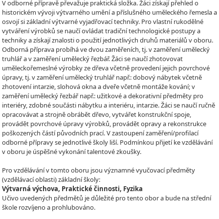
V odborné přípravě převažuje praktická složka. Žáci získají přehled o
historickém vývoji výtvarného umění a příslušného uměleckého řemesla a
osvojí si základní výtvarné vyjadřovací techniky. Pro vlastní rukodělné
vytváření výrobků se naučí ovládat tradiční technologické postupy a
techniky a získají znalosti o použití jednotlivých druhů materiálů v oboru.
Odborná příprava probíhá ve dvou zaměřeních, tj. v zaměření umělecký
truhlář a v zaměření umělecký řezbář. Žáci se naučí zhotovovat
uměleckořemeslné výrobky ze dřeva včetně provedení jejich povrchové
úpravy, tj. v zaměření umělecký truhlář např.: dobový nábytek včetně
zhotovení intarzie, slohová okna a dveře včetně montáže kování; v
zaměření umělecký řezbář např.: užitkové a dekorativní předměty pro
interiéry, zdobné součásti nábytku a interiéru, intarzie. Žáci se naučí ručně
opracovávat a strojně obrábět dřevo, vytvářet konstrukční spoje,
provádět povrchové úpravy výrobků, provádět opravy a rekonstrukce
poškozených částí původních prací. V zastoupení zaměření/profilací
odborné přípravy se jednotlivé školy liší. Podmínkou přijetí ke vzdělávání
v oboru je úspěšné vykonání talentové zkoušky.
Pro vzdělávání v tomto oboru jsou významné vyučovací předměty
(vzdělávací oblasti) základní školy:
Výtvarná výchova, Praktické činnosti, Fyzika
Učivo uvedených předmětů je důležité pro tento obor a bude na střední
škole rozvíjeno a prohlubováno.