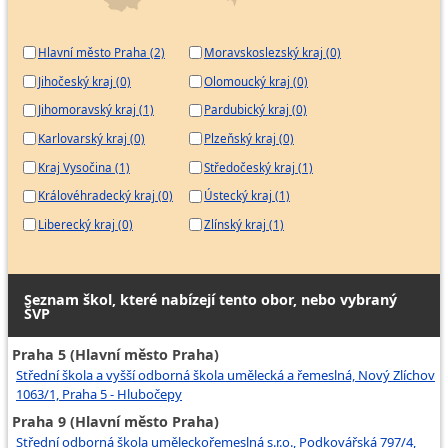
Hlavní město Praha (2)
Moravskoslezský kraj (0)
Jihočeský kraj (0)
Olomoucký kraj (0)
Jihomoravský kraj (1)
Pardubický kraj (0)
Karlovarský kraj (0)
Plzeňský kraj (0)
Kraj Vysočina (1)
Středočeský kraj (1)
Královéhradecký kraj (0)
Ústecký kraj (1)
Liberecký kraj (0)
Zlínský kraj (1)
Seznam škol, které nabízejí tento obor, nebo vybraný
ŠVP
Praha 5 (Hlavní město Praha)
Střední škola a vyšší odborná škola umělecká a řemeslná, Nový Zlíchov
1063/1, Praha 5 - Hlubočepy
Praha 9 (Hlavní město Praha)
Střední odborná škola uměleckořemeslná s.r.o., Podkovářská 797/4,