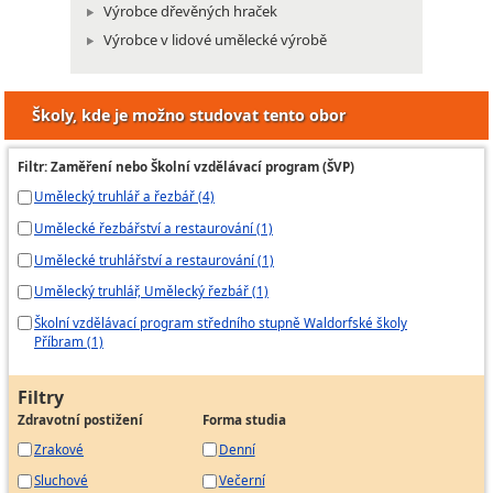
Výrobce dřevěných hraček
Výrobce v lidové umělecké výrobě
Školy, kde je možno studovat tento obor
Filtr: Zaměření nebo Školní vzdělávací program (ŠVP)
Umělecký truhlář a řezbář (4)
Umělecké řezbářství a restaurování (1)
Umělecké truhlářství a restaurování (1)
Umělecký truhlář, Umělecký řezbář (1)
Školní vzdělávací program středního stupně Waldorfské školy
Příbram (1)
Filtry
Zdravotní postižení
Forma studia
Zrakové
Denní
Sluchové
Večerní