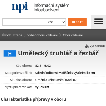
Úvodní strana
Výběr oboru vzdělání
Obor vzdělání
vytisknout
Umělecký truhlář a řezbář
H
Kód oboru:
82-51-H/02
Kategorie vzdělání:
Střední odborné vzdělání s výučním listem
Skupina oboru:
Umění a užité umění (Kód: 82)
Výstupní certifikát:
výuční list
Charakteristika přípravy v oboru