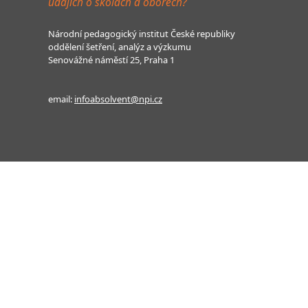
údajích o školách a oborech?
Národní pedagogický institut České republiky
oddělení šetření, analýz a výzkumu
Senovážné náměstí 25, Praha 1
email:
infoabsolvent@npi.cz