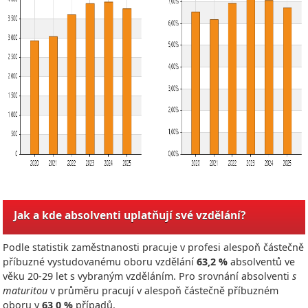
Jak a kde absolventi uplatňují své vzdělání?
Podle statistik zaměstnanosti pracuje v profesi alespoň částečně
příbuzné vystudovanému oboru vzdělání
63,2 %
absolventů ve
věku 20-29 let s vybraným vzděláním. Pro srovnání absolventi
s
maturitou
v průměru pracují v alespoň částečně příbuzném
oboru v
63,0 %
případů.