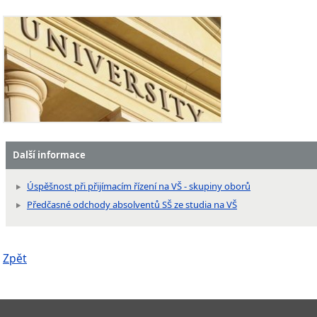
Další informace
Úspěšnost při přijímacím řízení na VŠ - skupiny oborů
Předčasné odchody absolventů SŠ ze studia na VŠ
Zpět