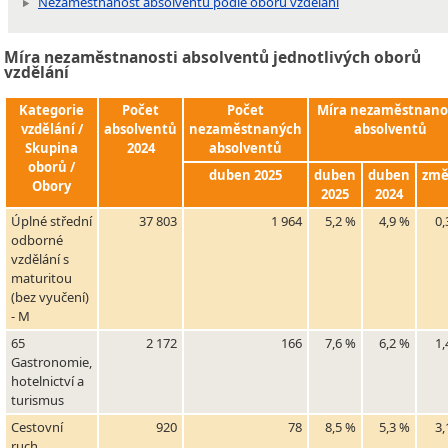
Nezaměstnanost absolventů podle oborů vzdělání
Míra nezaměstnanosti absolventů jednotlivých oborů
vzdělání
Kategorie
Počet
Počet
Míra nezaměstnano
vzdělání /
absolventů
nezaměstnaných
absolventů
Skupina
2024
absolventů
oborů /
duben 2025
duben
duben
zm
Obory
2025
2024
Úplné střední
37 803
1 964
5,2 %
4,9 %
0,
odborné
vzdělání s
maturitou
(bez vyučení)
- M
65
2 172
166
7,6 %
6,2 %
1,
Gastronomie,
hotelnictví a
turismus
Cestovní
920
78
8,5 %
5,3 %
3,
ruch