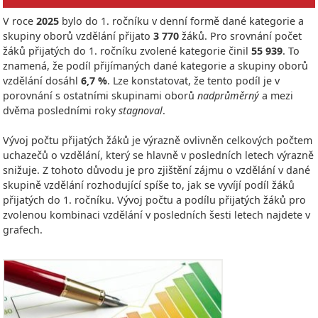
V roce
2025
bylo do 1. ročníku v denní formě dané kategorie a
skupiny oborů vzdělání přijato
3 770
žáků. Pro srovnání počet
žáků přijatých do 1. ročníku zvolené kategorie činil
55 939
. To
znamená, že podíl přijímaných dané kategorie a skupiny oborů
vzdělání dosáhl
6,7 %
. Lze konstatovat, že tento podíl je v
porovnání s ostatními skupinami oborů
nadprůměrný
a mezi
dvěma posledními roky
stagnoval
.
Vývoj počtu přijatých žáků je výrazně ovlivněn celkových počtem
uchazečů o vzdělání, který se hlavně v posledních letech výrazně
snižuje. Z tohoto důvodu je pro zjištění zájmu o vzdělání v dané
skupině vzdělání rozhodující spíše to, jak se vyvíjí podíl žáků
přijatých do 1. ročníku. Vývoj počtu a podílu přijatých žáků pro
zvolenou kombinaci vzdělání v posledních šesti letech najdete v
grafech.