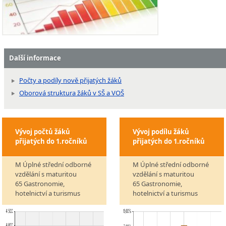
Další informace
Počty a podíly nově přijatých žáků
Oborová struktura žáků v SŠ a VOŠ
Vývoj počtů žáků
Vývoj podílu žáků
přijatých do 1.ročníků
přijatých do 1.ročníků
M Úplné střední odborné
M Úplné střední odborné
vzdělání s maturitou
vzdělání s maturitou
65 Gastronomie,
65 Gastronomie,
hotelnictví a turismus
hotelnictví a turismus