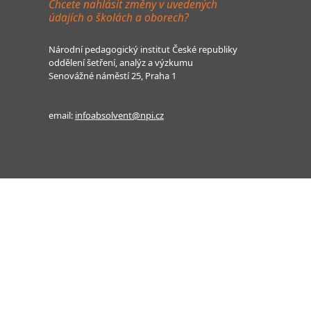
Chcete nahlásit změny v uvedených
údajích o školách a oborech?
Národní pedagogický institut České republiky
oddělení šetření, analýz a výzkumu
Senovážné náměstí 25, Praha 1
email:
infoabsolvent@npi.cz