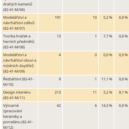
drahých kamenů
(82-41-M/06)
Modelářství a
191
10
5,2 %
6,9 %
návrhářství oděvů
(82-41-M/07)
Tvorba hraček a
13
1
7,7 %
0,0 %
herních předmětů
(82-41-M/08)
Modelářství a
4
0
0,0 %
0,0 %
návrhářství obuvi a
módních doplňků
(82-41-M/09)
Řezbářství (82-41-
9
1
11,1 %
0,0 %
M/10)
Design interiéru
213
11
5,2 %
8,1 %
(82-41-M/11)
Výtvarné
42
6
14,3 %
6,9 %
zpracování
keramiky a
porcelánu (82-41-
M/12)