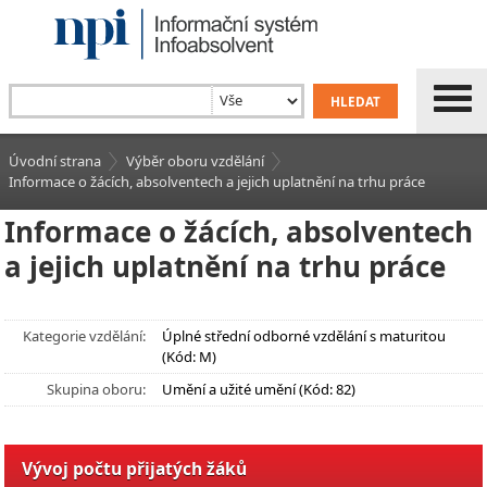
Úvodní strana
Výběr oboru vzdělání
Informace o žácích, absolventech a jejich uplatnění na trhu práce
Informace o žácích, absolventech
a jejich uplatnění na trhu práce
Kategorie vzdělání:
Úplné střední odborné vzdělání s maturitou
(Kód: M)
Skupina oboru:
Umění a užité umění (Kód: 82)
Vývoj počtu přijatých žáků