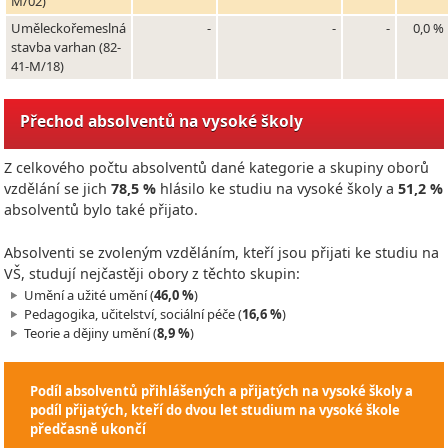
M/02)
Uměleckořemeslná
-
-
-
0,0 %
stavba varhan (82-
41-M/18)
Přechod absolventů na vysoké školy
Z celkového počtu absolventů dané kategorie a skupiny oborů
vzdělání se jich
78,5 %
hlásilo ke studiu na vysoké školy a
51,2 %
absolventů bylo také přijato.
Absolventi se zvoleným vzděláním, kteří jsou přijati ke studiu na
VŠ, studují nejčastěji obory z těchto skupin:
Umění a užité umění (
46,0 %
)
Pedagogika, učitelství, sociální péče (
16,6 %
)
Teorie a dějiny umění (
8,9 %
)
Podíl absolventů přihlášených a přijatých na vysoké školy a
podíl přijatých, kteří do dvou let studium na vysoké škole
předčasně ukončí