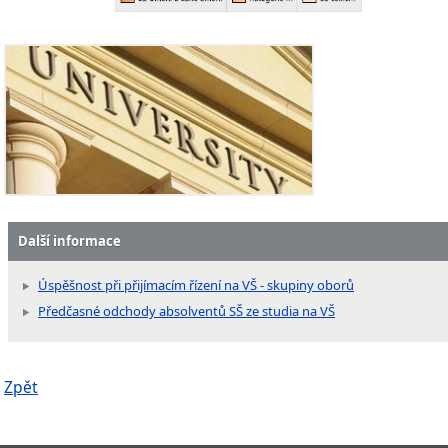
Další informace
Úspěšnost při přijímacím řízení na VŠ - skupiny oborů
Předčasné odchody absolventů SŠ ze studia na VŠ
Zpět