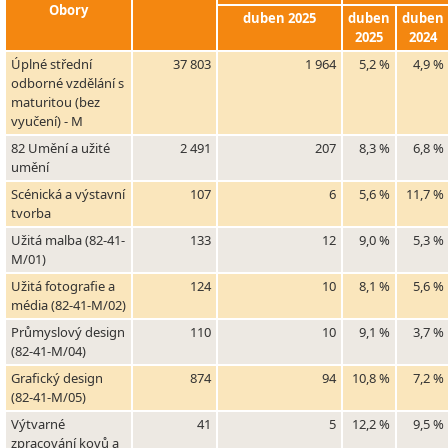
Obory
duben 2025
duben
duben
2025
2024
Úplné střední
37 803
1 964
5,2 %
4,9 %
odborné vzdělání s
maturitou (bez
vyučení) - M
82 Umění a užité
2 491
207
8,3 %
6,8 %
umění
Scénická a výstavní
107
6
5,6 %
11,7 %
tvorba
Užitá malba (82-41-
133
12
9,0 %
5,3 %
M/01)
Užitá fotografie a
124
10
8,1 %
5,6 %
média (82-41-M/02)
Průmyslový design
110
10
9,1 %
3,7 %
(82-41-M/04)
Grafický design
874
94
10,8 %
7,2 %
(82-41-M/05)
Výtvarné
41
5
12,2 %
9,5 %
zpracování kovů a