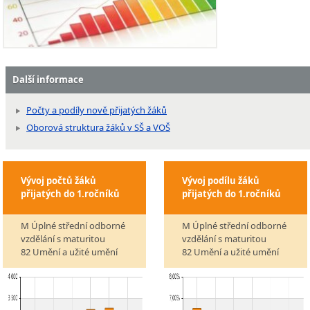
Další informace
Počty a podíly nově přijatých žáků
Oborová struktura žáků v SŠ a VOŠ
Vývoj počtů žáků
Vývoj podílu žáků
přijatých do 1.ročníků
přijatých do 1.ročníků
M Úplné střední odborné
M Úplné střední odborné
vzdělání s maturitou
vzdělání s maturitou
82 Umění a užité umění
82 Umění a užité umění