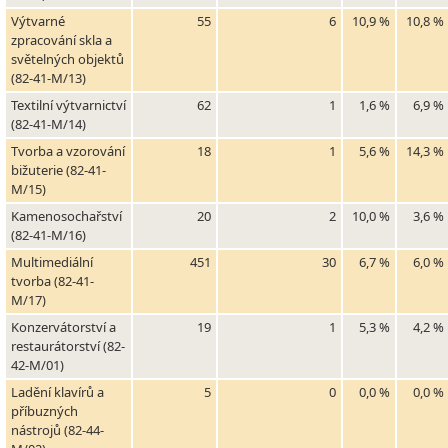
Výtvarné
55
6
10,9 %
10,8 %
zpracování skla a
světelných objektů
(82-41-M/13)
Textilní výtvarnictví
62
1
1,6 %
6,9 %
(82-41-M/14)
Tvorba a vzorování
18
1
5,6 %
14,3 %
bižuterie (82-41-
M/15)
Kamenosochařství
20
2
10,0 %
3,6 %
(82-41-M/16)
Multimediální
451
30
6,7 %
6,0 %
tvorba (82-41-
M/17)
Konzervátorství a
19
1
5,3 %
4,2 %
restaurátorství (82-
42-M/01)
Ladění klavírů a
5
0
0,0 %
0,0 %
příbuzných
nástrojů (82-44-