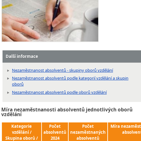
Další informace
Nezaměstnanost absolventů - skupiny oborů vzdělání
Nezaměstnanost absolventů podle kategorií vzdělání a skupin
oborů
Nezaměstnanost absolventů podle oborů vzdělání
Míra nezaměstnanosti absolventů jednotlivých oborů
vzdělání
Kategorie
Počet
Počet
Míra nezaměst
vzdělání /
absolventů
nezaměstnaných
absolven
Skupina oborů /
2024
absolventů