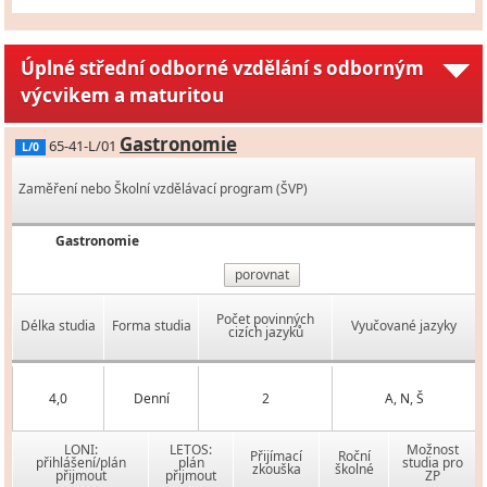
Úplné střední odborné vzdělání s odborným
výcvikem a maturitou
Gastronomie
65-41-L/01
L/0
Zaměření nebo Školní vzdělávací program (ŠVP)
Gastronomie
porovnat
Počet povinných
Délka studia
Forma studia
Vyučované jazyky
cizích jazyků
4,0
Denní
2
A, N, Š
LONI:
LETOS:
Možnost
Přijímací
Roční
přihlášení/plán
plán
studia pro
zkouška
školné
přijmout
přijmout
ZP