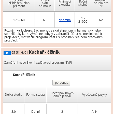
Přijímací
Roční
přihlášení/plán
plán
studia pro
zkouška
školné
přijmout
přijmout
ZP
1 -
176 / 60
60
písemná
Ne
21000
Poznámky k oboru:
žáci mohou získat stipendium, barmanský nebo
someliérský kurz, výměnné pobyty v zahraničí, účast na mezinárodních
projektech, motivační program, část OV probíhá v reálném pracovním
prostředí.
Kuchař - číšník
65-51-H/01
H
Zaměření nebo Školní vzdělávací program (ŠVP)
Kuchař - číšník
porovnat
Počet povinných
Délka studia
Forma studia
Vyučované jazyky
cizích jazyků
3,0
Denní
2
A, N