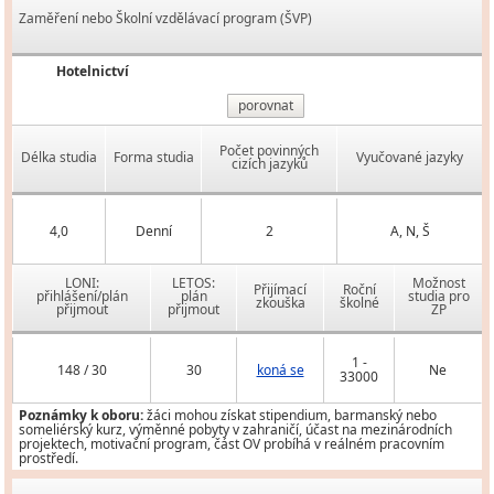
Zaměření nebo Školní vzdělávací program (ŠVP)
Hotelnictví
porovnat
Počet povinných
Délka studia
Forma studia
Vyučované jazyky
cizích jazyků
4,0
Denní
2
A, N, Š
LONI:
LETOS:
Možnost
Přijímací
Roční
přihlášení/plán
plán
studia pro
zkouška
školné
přijmout
přijmout
ZP
1 -
148 / 30
30
koná se
Ne
33000
Poznámky k oboru:
žáci mohou získat stipendium, barmanský nebo
someliérský kurz, výměnné pobyty v zahraničí, účast na mezinárodních
projektech, motivační program, část OV probíhá v reálném pracovním
prostředí.