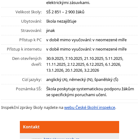
elektrickými zásuvkami.
Velikost školy:
SŠ 2 851 – 2 900 žáků
Ubytování:
škola nezajišťuje
Stravování:
jinak
Přístup k PC
v době mimo vyučování: v neomezené míře
Přístup k internetu
v době mimo vyučování: v neomezené míře
Den otevřených
30.9.2025, 7.10.2025, 21.10.2025, 5.11.2025,
dveří:
11.11.2025, 2.12.2025, 6.12.2025, 6.1.2026,
13.1.2026, 20.1.2026, 3.2.2026
Cizí jazyky:
anglický (A), německý (N), španělský (Š)
Poznámka SŠ:
Škola poskytuje systematickou podporu žákům
se specifickými poruchami učení.
Inspekční zprávy školy najdete na
webu České školní inspekce
.
Kontakt