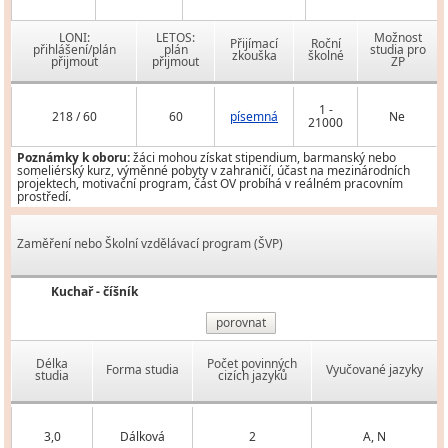
LONI:
LETOS:
Možnost
Přijímací
Roční
přihlášení/plán
plán
studia pro
zkouška
školné
přijmout
přijmout
ZP
1 -
218 / 60
60
písemná
Ne
21000
Poznámky k oboru:
žáci mohou získat stipendium, barmanský nebo
someliérský kurz, výměnné pobyty v zahraničí, účast na mezinárodních
projektech, motivační program, část OV probíhá v reálném pracovním
prostředí.
Zaměření nebo Školní vzdělávací program (ŠVP)
Kuchař - číšník
porovnat
Délka
Počet povinných
Forma studia
Vyučované jazyky
studia
cizích jazyků
3,0
Dálková
2
A, N