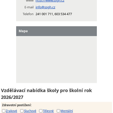
www
http://www.ssgh.cz
E-mail
info@ssgh.cz
Telefon
241 001 711, 603 534 477
Mapa
Vzdělávací nabídka školy pro školní rok
2026/2027
Zdravotní postižení
:
Zrakové
Sluchové
Tělesné
Mentální