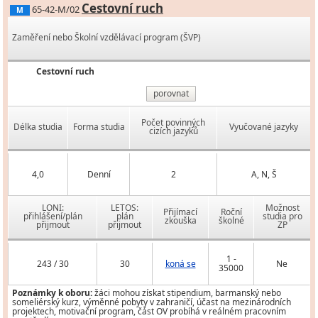
Cestovní ruch
65-42-M/02
M
Zaměření nebo Školní vzdělávací program (ŠVP)
Cestovní ruch
porovnat
Počet povinných
Délka studia
Forma studia
Vyučované jazyky
cizích jazyků
4,0
Denní
2
A, N, Š
LONI:
LETOS:
Možnost
Přijímací
Roční
přihlášení/plán
plán
studia pro
zkouška
školné
přijmout
přijmout
ZP
1 -
243 / 30
30
koná se
Ne
35000
Poznámky k oboru:
žáci mohou získat stipendium, barmanský nebo
someliérský kurz, výměnné pobyty v zahraničí, účast na mezinárodních
projektech, motivační program, část OV probíhá v reálném pracovním