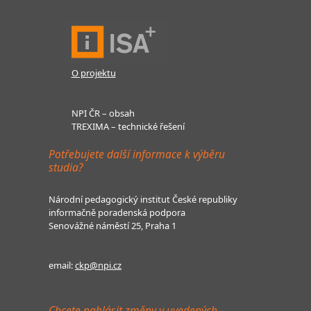
O projektu
NPI ČR – obsah
TREXIMA – technické řešení
Potřebujete další informace k výběru
studia?
Národní pedagogický institut České republiky
informačně poradenská podpora
Senovážné náměstí 25, Praha 1
email:
ckp@npi.cz
Chcete nahlásit změny v uvedených