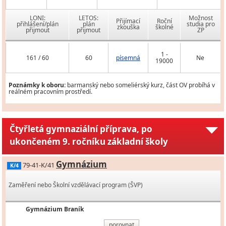
LONI:
LETOS:
Možnost
Přijímací
Roční
přihlášení/plán
plán
studia pro
zkouška
školné
přijmout
přijmout
ZP
1 -
161 / 60
60
písemná
Ne
19000
Poznámky k oboru:
barmanský nebo someliérský kurz, část OV probíhá v
reálném pracovním prostředí.
Čtyřletá gymnaziální příprava, po
ukončeném 9. ročníku základní školy
Gymnázium
79-41-K/41
K/4
Zaměření nebo Školní vzdělávací program (ŠVP)
Gymnázium Braník
porovnat