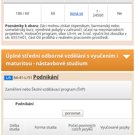
1 -
186 / 60
60
koná se
Ne
24500
Poznámky k oboru:
žáci mohou získat stipendium, barmanský nebo
someliérský kurz, výměnné pobyty v zahraničí, účast na mezinárodních
projektech, motivační program, obor L0+H, ve 3.roč. výuční list-zkouška v
ob. 6551H01, část OV probíhá v reálném pracovním prostředí.
Úplné střední odborné vzdělání s vyučením i
maturitou - nástavbové studium
Podnikání
64-41-L/51
L/5
Zaměření nebo Školní vzdělávací program (ŠVP)
Podnikání
porovnat
Délka
Počet povinných
Forma studia
Vyučované jazyky
studia
cizích jazyků