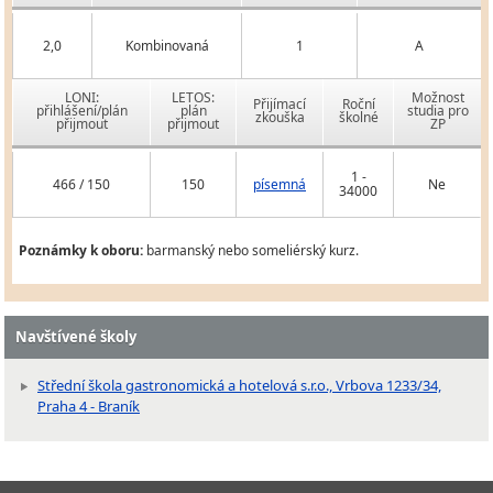
2,0
Kombinovaná
1
A
LONI:
LETOS:
Možnost
Přijímací
Roční
přihlášení/plán
plán
studia pro
zkouška
školné
přijmout
přijmout
ZP
1 -
466 / 150
150
písemná
Ne
34000
Poznámky k oboru:
barmanský nebo someliérský kurz.
Navštívené školy
Střední škola gastronomická a hotelová s.r.o., Vrbova 1233/34,
Praha 4 - Braník