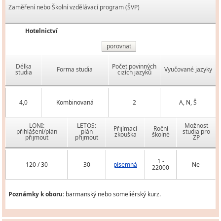
Zaměření nebo Školní vzdělávací program (ŠVP)
Hotelnictví
porovnat
Délka
Počet povinných
Forma studia
Vyučované jazyky
studia
cizích jazyků
4,0
Kombinovaná
2
A, N, Š
LONI:
LETOS:
Možnost
Přijímací
Roční
přihlášení/plán
plán
studia pro
zkouška
školné
přijmout
přijmout
ZP
1 -
120 / 30
30
písemná
Ne
22000
Poznámky k oboru:
barmanský nebo someliérský kurz.