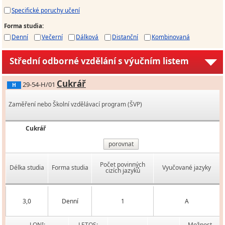
Specifické poruchy učení
Forma studia
:
Denní
Večerní
Dálková
Distanční
Kombinovaná
Střední odborné vzdělání s výučním listem
Cukrář
29-54-H/01
H
Zaměření nebo Školní vzdělávací program (ŠVP)
Cukrář
porovnat
Počet povinných
Délka studia
Forma studia
Vyučované jazyky
cizích jazyků
3,0
Denní
1
A
LONI:
LETOS:
Možnost