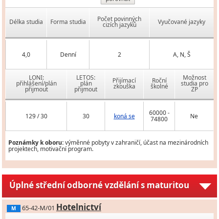
Počet povinných
Délka studia
Forma studia
Vyučované jazyky
cizích jazyků
4,0
Denní
2
A, N, Š
LONI:
LETOS:
Možnost
Přijímací
Roční
přihlášení/plán
plán
studia pro
zkouška
školné
přijmout
přijmout
ZP
60000 -
129 / 30
30
koná se
Ne
74800
Poznámky k oboru:
výměnné pobyty v zahraničí, účast na mezinárodních
projektech, motivační program.
Úplné střední odborné vzdělání s maturitou
Hotelnictví
65-42-M/01
M