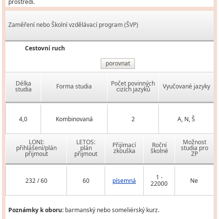
prostředí.
Zaměření nebo Školní vzdělávací program (ŠVP)
Cestovní ruch
porovnat
Délka
Počet povinných
Forma studia
Vyučované jazyky
studia
cizích jazyků
4,0
Kombinovaná
2
A, N, Š
LONI:
LETOS:
Možnost
Přijímací
Roční
přihlášení/plán
plán
studia pro
zkouška
školné
přijmout
přijmout
ZP
1 -
232 / 60
60
písemná
Ne
22000
Poznámky k oboru:
barmanský nebo someliérský kurz.