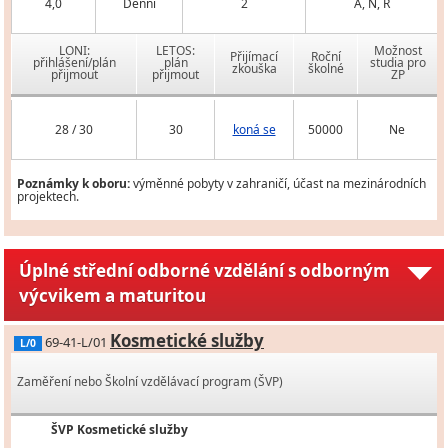
4,0
Denní
2
A, N, R
LONI:
LETOS:
Možnost
Přijímací
Roční
přihlášení/plán
plán
studia pro
zkouška
školné
přijmout
přijmout
ZP
28 / 30
30
koná se
50000
Ne
Poznámky k oboru:
výměnné pobyty v zahraničí, účast na mezinárodních
projektech.
Úplné střední odborné vzdělání s odborným
výcvikem a maturitou
Kosmetické služby
69-41-L/01
L/0
Zaměření nebo Školní vzdělávací program (ŠVP)
ŠVP Kosmetické služby