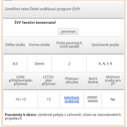
Zaměření nebo Školní vzdělávací program (ŠVP)
ŠVP Taneční konzervatoř
porovnat
Počet povinných
Délka studia
Forma studia
Vyučované jazyky
cizích jazyků
8,0
Denní
2
A, N, F, R
LONI:
LETOS:
Možnost
Přijímací
Roční
přihlášení/plán
plán
studia pro
zkouška
školné
přijmout
přijmout
ZP
talentová,
20000 -
19 / 15
15
Ne
praktická
40000
Poznámky k oboru:
výměnné pobyty v zahraničí, účast na mezinárodních
projektech.