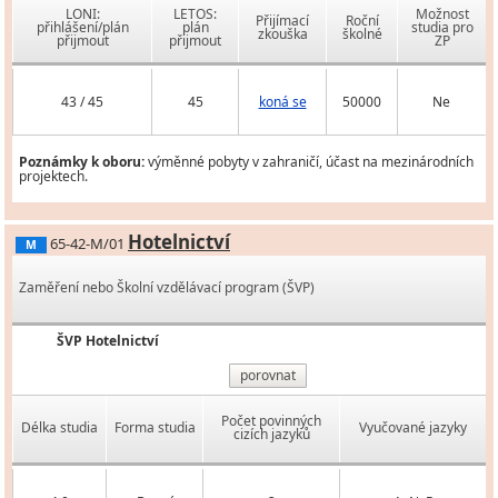
LONI:
LETOS:
Možnost
Přijímací
Roční
přihlášení/plán
plán
studia pro
zkouška
školné
přijmout
přijmout
ZP
43 / 45
45
koná se
50000
Ne
Poznámky k oboru:
výměnné pobyty v zahraničí, účast na mezinárodních
projektech.
Hotelnictví
65-42-M/01
M
Zaměření nebo Školní vzdělávací program (ŠVP)
ŠVP Hotelnictví
porovnat
Počet povinných
Délka studia
Forma studia
Vyučované jazyky
cizích jazyků