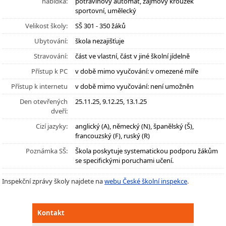
nabídka:
potravinový automat, zájmový kroužek
sportovní, umělecký
Velikost školy:
SŠ 301 - 350 žáků
Ubytování:
škola nezajišťuje
Stravování:
část ve vlastní, část v jiné školní jídelně
Přístup k PC
v době mimo vyučování: v omezené míře
Přístup k internetu
v době mimo vyučování: není umožněn
Den otevřených
25.11.25, 9.12.25, 13.1.25
dveří:
Cizí jazyky:
anglický (A), německý (N), španělský (Š),
francouzský (F), ruský (R)
Poznámka SŠ:
Škola poskytuje systematickou podporu žákům
se specifickými poruchami učení.
Inspekční zprávy školy najdete na
webu České školní inspekce
.
Kontakt