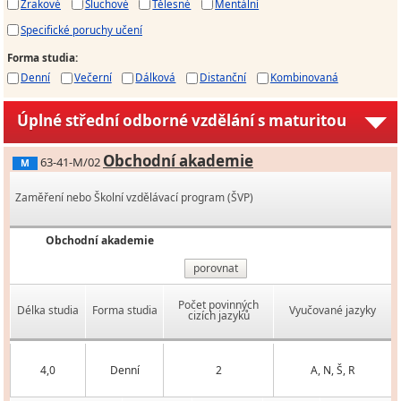
Zrakové
Sluchové
Tělesné
Mentální
Specifické poruchy učení
Forma studia
:
Denní
Večerní
Dálková
Distanční
Kombinovaná
Úplné střední odborné vzdělání s maturitou
Obchodní akademie
63-41-M/02
M
Zaměření nebo Školní vzdělávací program (ŠVP)
Obchodní akademie
porovnat
Počet povinných
Délka studia
Forma studia
Vyučované jazyky
cizích jazyků
4,0
Denní
2
A, N, Š, R