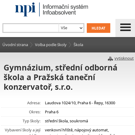
Úvodní strana
Volba podle školy
Škola
vytisknout
Gymnázium, střední odborná
škola a Pražská taneční
konzervatoř, s.r.o.
Adresa:
Laudova 1024/10, Praha 6 - Řepy, 16300
Okres:
Praha 6
Typ školy:
střední škola, soukromá
Vybavení školy a její
venkovní hřiště, nápojový automat,