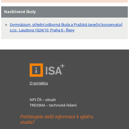
Navštívené školy
Gymnázium, střední odborná škola a Pražská taneční konzervatoř,
s.r.o., Laudova 1024/10, Praha 6 - Řepy
O projektu
NPI ČR – obsah
TREXIMA – technické řešení
Potřebujete další informace k výběru
studia?