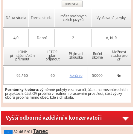
porovnat
Počet povinných
Délka studia
Forma studia
Vyučované jazyky
cizích jazyků
4,0
Denní
2
A, N, R
LONI:
LETOS:
Možnost
Přijímací
Roční
přihlášení/plán
plán
studia pro
zkouška
školné
přijmout
přijmout
ZP
92 / 60
60
koná se
50000
Ne
Poznámky k oboru:
výměnné pobyty v zahraničí, účast na mezinárodních
projektech, část OV probíhá v reálném pracovním prostředí, část výuky
oborů probíhá mimo obec, kde sídlí škola.
Vyšší odborné vzdělání v konzervatoři
Tanec
82-46-P/01
P