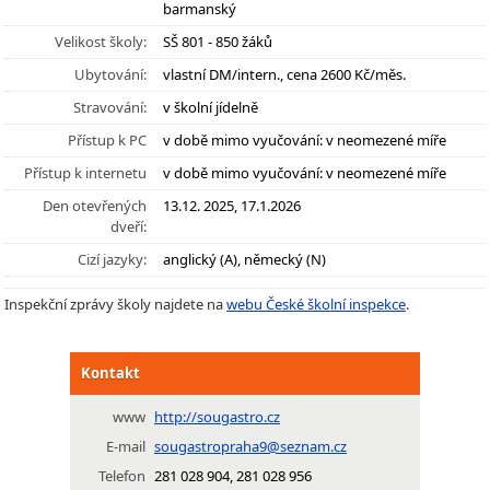
barmanský
Velikost školy:
SŠ 801 - 850 žáků
Ubytování:
vlastní DM/intern., cena 2600 Kč/měs.
Stravování:
v školní jídelně
Přístup k PC
v době mimo vyučování: v neomezené míře
Přístup k internetu
v době mimo vyučování: v neomezené míře
Den otevřených
13.12. 2025, 17.1.2026
dveří:
Cizí jazyky:
anglický (A), německý (N)
Inspekční zprávy školy najdete na
webu České školní inspekce
.
Kontakt
www
http://sougastro.cz
E-mail
sougastropraha9@seznam.cz
Telefon
281 028 904, 281 028 956