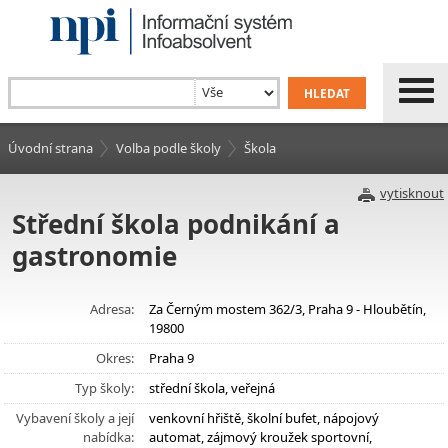
Úvodní strana
Volba podle školy
Škola
vytisknout
Střední škola podnikání a
gastronomie
Adresa:
Za Černým mostem 362/3, Praha 9 - Hloubětín,
19800
Okres:
Praha 9
Typ školy:
střední škola, veřejná
Vybavení školy a její
venkovní hřiště, školní bufet, nápojový
nabídka:
automat, zájmový kroužek sportovní,