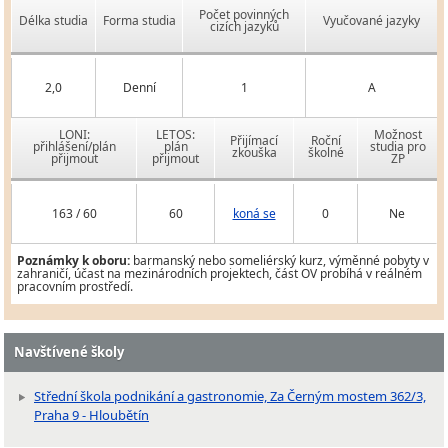
Počet povinných
Délka studia
Forma studia
Vyučované jazyky
cizích jazyků
2,0
Denní
1
A
LONI:
LETOS:
Možnost
Přijímací
Roční
přihlášení/plán
plán
studia pro
zkouška
školné
přijmout
přijmout
ZP
163 / 60
60
koná se
0
Ne
Poznámky k oboru:
barmanský nebo someliérský kurz, výměnné pobyty v
zahraničí, účast na mezinárodních projektech, část OV probíhá v reálném
pracovním prostředí.
Navštívené školy
Střední škola podnikání a gastronomie, Za Černým mostem 362/3,
Praha 9 - Hloubětín