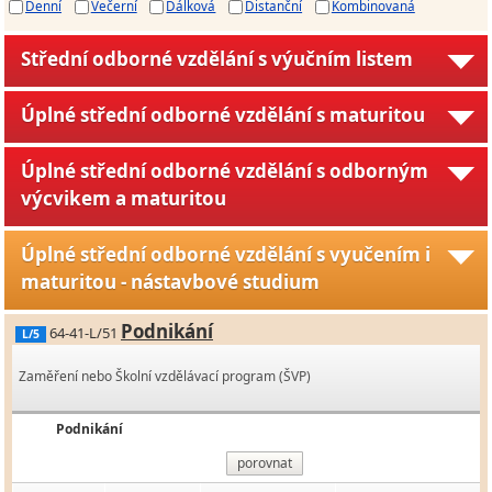
Denní
Večerní
Dálková
Distanční
Kombinovaná
Střední odborné vzdělání s výučním listem
Úplné střední odborné vzdělání s maturitou
Úplné střední odborné vzdělání s odborným
výcvikem a maturitou
Úplné střední odborné vzdělání s vyučením i
maturitou - nástavbové studium
Podnikání
64-41-L/51
L/5
Zaměření nebo Školní vzdělávací program (ŠVP)
Podnikání
porovnat