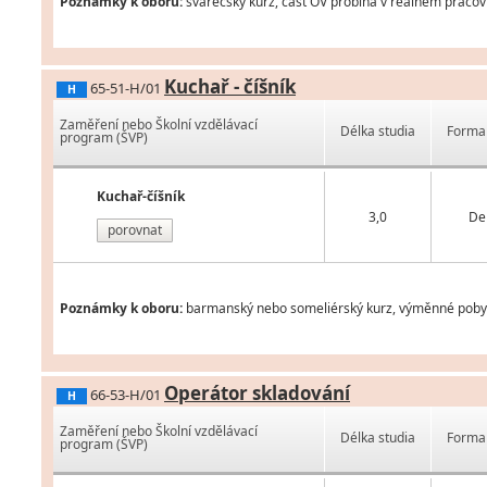
Poznámky k oboru:
svářečský kurz, část OV probíhá v reálném pracov
Kuchař - číšník
65-51-H/01
H
Zaměření nebo Školní vzdělávací
Délka studia
Forma 
program (ŠVP)
Kuchař-číšník
3,0
De
porovnat
Poznámky k oboru:
barmanský nebo someliérský kurz, výměnné pobyty 
Operátor skladování
66-53-H/01
H
Zaměření nebo Školní vzdělávací
Délka studia
Forma 
program (ŠVP)