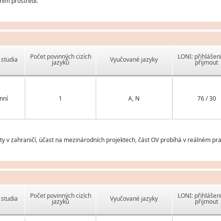
ním prostředí.
Počet povinných cizích
LONI: přihlášen
studia
Vyučované jazyky
jazyků
přijmout
nní
1
A, N
76 / 30
v zahraničí, účast na mezinárodních projektech, část OV probíhá v reálném prac
Počet povinných cizích
LONI: přihlášen
studia
Vyučované jazyky
jazyků
přijmout