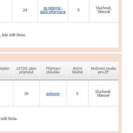
se nekoná -
Sluchově,
24
0
další informace
Tělesně
kde sídlí škola.
í/plán
LETOS: plán
Přijímací
Roční
Možnost studia
přijmout
zkouška
školné
pro ZP
Sluchově,
30
pohovor
0
Tělesně
ídlí škola.