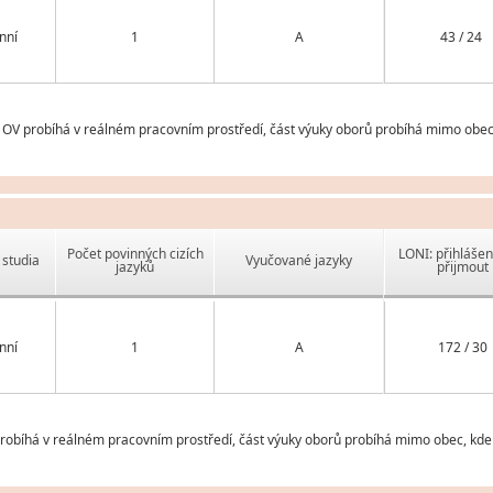
nní
1
A
43 / 24
OV probíhá v reálném pracovním prostředí, část výuky oborů probíhá mimo obec, 
Počet povinných cizích
LONI: přihlášen
studia
Vyučované jazyky
jazyků
přijmout
nní
1
A
172 / 30
robíhá v reálném pracovním prostředí, část výuky oborů probíhá mimo obec, kde s