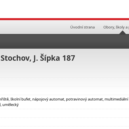
Úvodní strana
Obory, školy a
Stochov, J. Šípka 187
hřiště, školní bufet, nápojový automat, potravinový automat, multimediální
í, umělecký