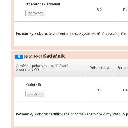
Operátor skladování
3,0
De
porovnat
Poznámky k oboru:
osvědčení o obsluze vysokozdvižného vozíku, část 
Kadeřník
69-51-H/01
H
Zaměření nebo Školní vzdělávací
Délka studia
Forma 
program (ŠVP)
Kadeřník
3,0
De
porovnat
Poznámky k oboru:
certifikované odborné kadeřnické kurzy, část OV p