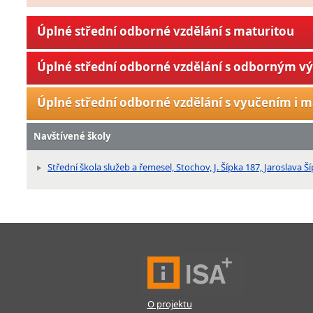
Úplné střední odborné vzdělání s maturitou
Úplné střední odborné vzdělání s odborným v
Úplné střední odborné vzdělání s vyučením i m
Navštívené školy
Střední škola služeb a řemesel, Stochov, J. Šípka 187, Jaroslava 
O projektu