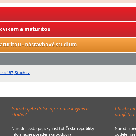
ýcvikem a maturitou
aturitou - nástavbové studium
Šípka 187, Stochov
Potřebujete další informace k výběru
Chcete na
studia?
údajích o
Národní pedagogický institut České republiky
Národní ped
informačně poradenská podpora
oddělení še