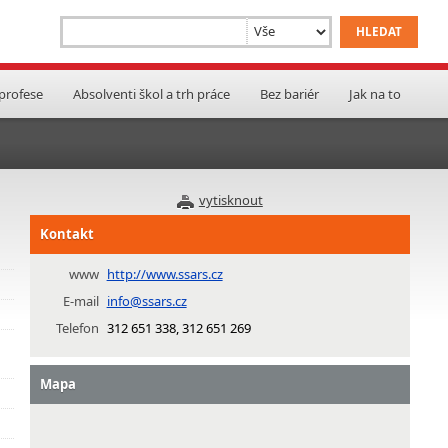
 profese
Absolventi škol a trh práce
Bez bariér
Jak na to
vytisknout
Kontakt
www
http://www.ssars.cz
E-mail
info@ssars.cz
Telefon
312 651 338, 312 651 269
Mapa