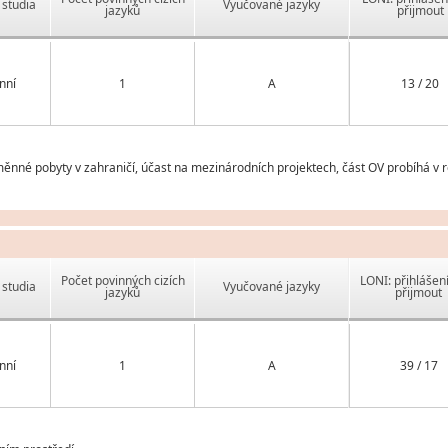
studia
Vyučované jazyky
jazyků
přijmout
nní
1
A
13 / 20
měnné pobyty v zahraničí, účast na mezinárodních projektech, část OV probíhá v 
Počet povinných cizích
LONI: přihlášen
studia
Vyučované jazyky
jazyků
přijmout
nní
1
A
39 / 17