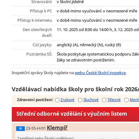
Stravování:
v školní jídelně
Přístup k PC
v době mimo vyučování: v neomezené míře
Přístup k internetu
v době mimo vyučování: v neomezené míře
Den otevřených
11. 10 .2025 od 8:00 do 14:00 h, 3. 12. 2025 od
dveří:
Cizí jazyky:
anglický (A), německý (N), ruský (R)
Poznámka SŠ:
Škola poskytuje systematickou podporu žák
žáky se zdravotním postižením.
Inspekční zprávy školy najdete na
webu České školní inspekce
.
Vzdělávací nabídka školy pro školní rok 2026
Zdravotní postižení
:
Zrakové
Sluchové
Tělesné
Ment
Střední odborné vzdělání s výučním listem
Klempíř
23-55-H/01
H
Zaměření nebo Školní vzdělávací