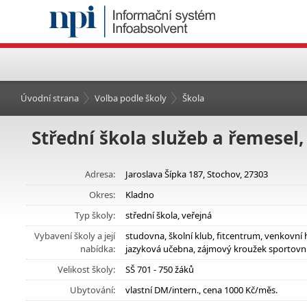
Úvodní strana
Volba podle školy
Škola
Střední škola služeb a řemesel, 
Adresa:
Jaroslava Šípka 187, Stochov, 27303
Okres:
Kladno
Typ školy:
střední škola, veřejná
Vybavení školy a její
studovna, školní klub, fitcentrum, venkovní 
nabídka:
jazyková učebna, zájmový kroužek sportovn
Velikost školy:
SŠ 701 - 750 žáků
Ubytování:
vlastní DM/intern., cena 1000 Kč/měs.