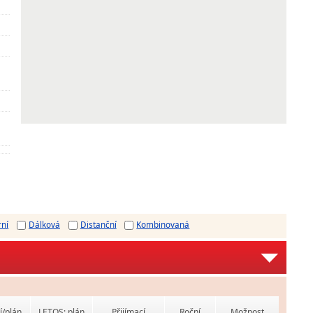
rní
Dálková
Distanční
Kombinovaná
í/plán
LETOS: plán
Přijímací
Roční
Možnost