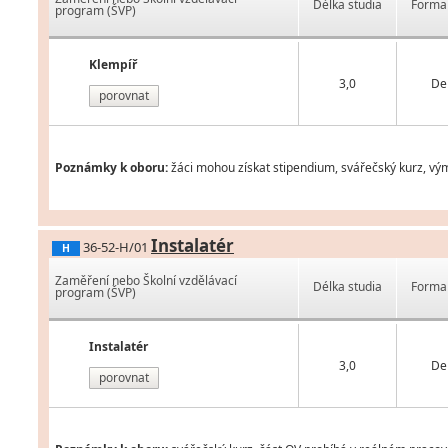
Délka studia
Forma 
program (ŠVP)
Klempíř
3,0
De
porovnat
Poznámky k oboru:
žáci mohou získat stipendium, svářečský kurz, vý
Instalatér
36-52-H/01
H
Zaměření nebo Školní vzdělávací
Délka studia
Forma 
program (ŠVP)
Instalatér
3,0
De
porovnat