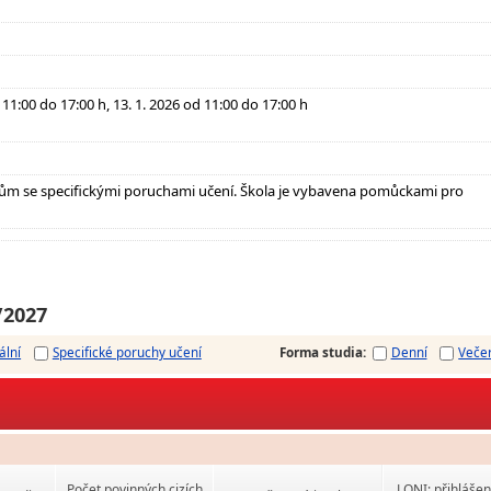
 11:00 do 17:00 h, 13. 1. 2026 od 11:00 do 17:00 h
ům se specifickými poruchami učení. Škola je vybavena pomůckami pro
/2027
ální
Specifické poruchy učení
Forma studia
:
Denní
Veče
Počet povinných cizích
LONI: přihlášen