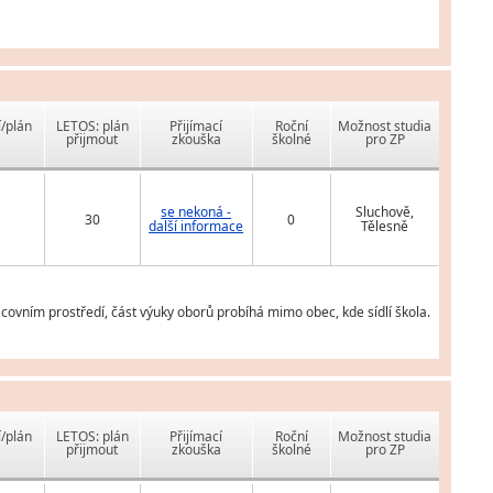
í/plán
LETOS: plán
Přijímací
Roční
Možnost studia
přijmout
zkouška
školné
pro ZP
se nekoná -
Sluchově,
30
0
další informace
Tělesně
ovním prostředí, část výuky oborů probíhá mimo obec, kde sídlí škola.
í/plán
LETOS: plán
Přijímací
Roční
Možnost studia
přijmout
zkouška
školné
pro ZP