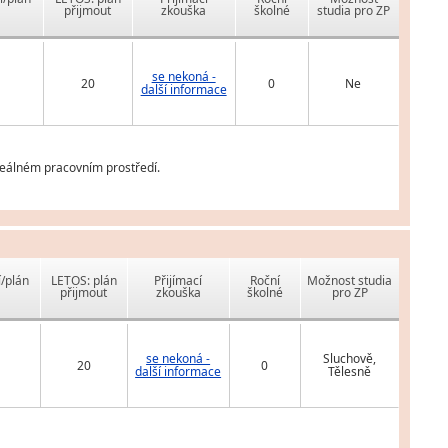
přijmout
zkouška
školné
studia pro ZP
se nekoná -
20
0
Ne
další informace
reálném pracovním prostředí.
í/plán
LETOS: plán
Přijímací
Roční
Možnost studia
přijmout
zkouška
školné
pro ZP
se nekoná -
Sluchově,
20
0
další informace
Tělesně