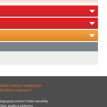
hlásit změny v uvedených
 školách a oborech?
agogický institut České republiky
tření, analýz a výzkumu