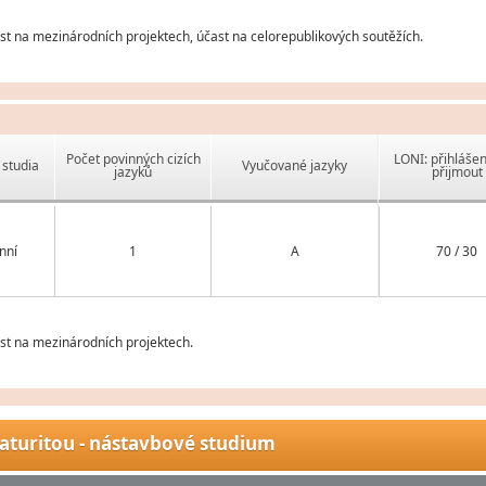
 na mezinárodních projektech, účast na celorepublikových soutěžích.
Počet povinných cizích
LONI: přihlášen
studia
Vyučované jazyky
jazyků
přijmout
nní
1
A
70 / 30
t na mezinárodních projektech.
aturitou - nástavbové studium