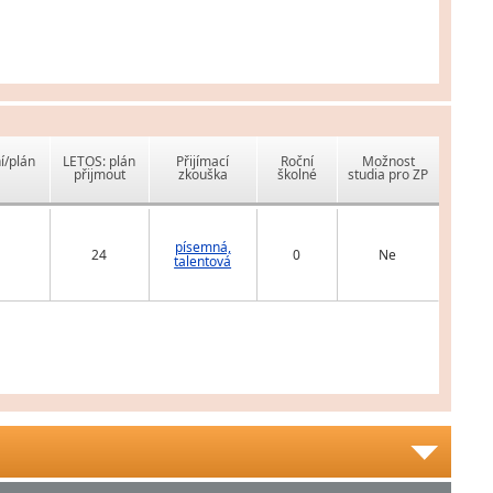
í/plán
LETOS: plán
Přijímací
Roční
Možnost
přijmout
zkouška
školné
studia pro ZP
písemná,
24
0
Ne
talentová