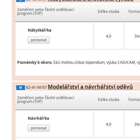
Zaměření nebo Školní vzdělávací
Délka studia
Forma 
program (ŠVP)
Nábytkář/ka
4,0
De
porovnat
Poznámky k oboru:
žáci mohou získat stipendium, výuka CAD/CAM, vý
Modelářství a návrhářství oděvů
82-41-M/07
M
Zaměření nebo Školní vzdělávací
Délka studia
Forma 
program (ŠVP)
Návrhář/ka
4,0
De
porovnat