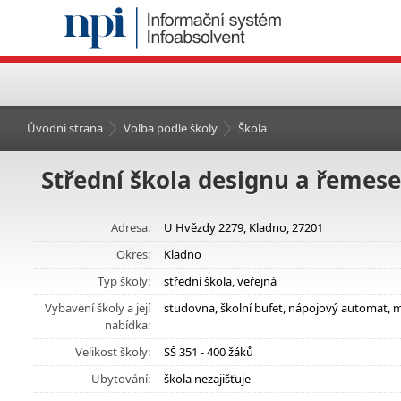
Úvodní strana
Volba podle školy
Škola
Střední škola designu a řemese
Adresa:
U Hvězdy 2279, Kladno, 27201
Okres:
Kladno
Typ školy:
střední škola, veřejná
Vybavení školy a její
studovna, školní bufet, nápojový automat, 
nabídka:
Velikost školy:
SŠ 351 - 400 žáků
Ubytování:
škola nezajišťuje