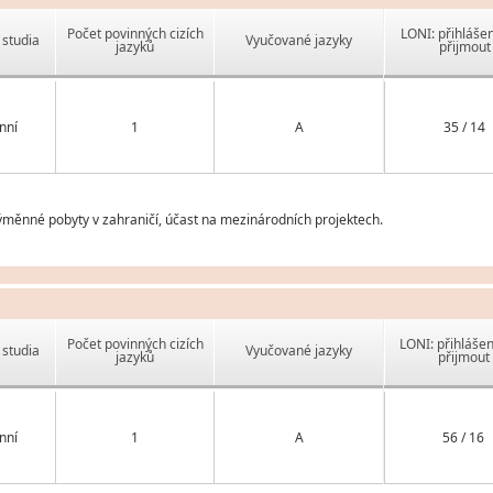
Počet povinných cizích
LONI: přihlášen
studia
Vyučované jazyky
jazyků
přijmout
nní
1
A
35 / 14
měnné pobyty v zahraničí, účast na mezinárodních projektech.
Počet povinných cizích
LONI: přihlášen
studia
Vyučované jazyky
jazyků
přijmout
nní
1
A
56 / 16