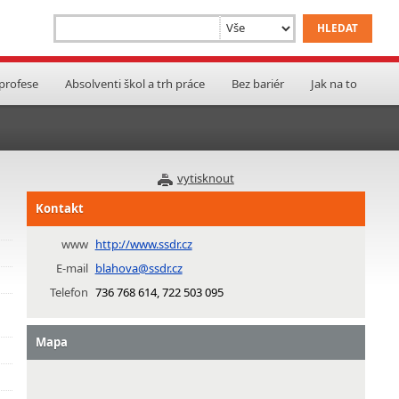
 profese
Absolventi škol a trh práce
Bez bariér
Jak na to
vytisknout
Kontakt
www
http://www.ssdr.cz
E-mail
blahova@ssdr.cz
Telefon
736 768 614, 722 503 095
Mapa