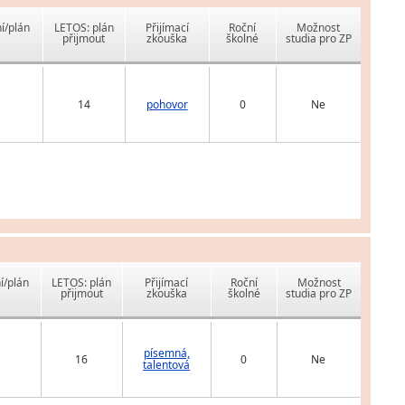
í/plán
LETOS: plán
Přijímací
Roční
Možnost
přijmout
zkouška
školné
studia pro ZP
14
pohovor
0
Ne
í/plán
LETOS: plán
Přijímací
Roční
Možnost
přijmout
zkouška
školné
studia pro ZP
písemná,
16
0
Ne
talentová