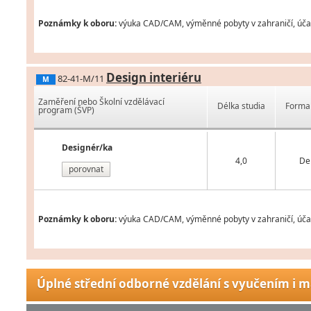
Poznámky k oboru:
výuka CAD/CAM, výměnné pobyty v zahraničí, účast
Design interiéru
82-41-M/11
M
Zaměření nebo Školní vzdělávací
Délka studia
Forma 
program (ŠVP)
Designér/ka
4,0
De
porovnat
Poznámky k oboru:
výuka CAD/CAM, výměnné pobyty v zahraničí, účas
Úplné střední odborné vzdělání s vyučením i m