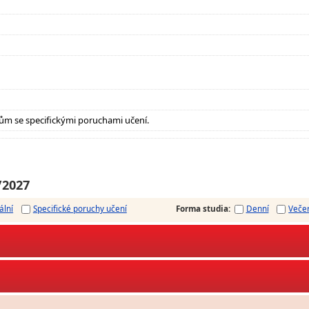
ům se specifickými poruchami učení.
/2027
ální
Specifické poruchy učení
Forma studia
:
Denní
Veče