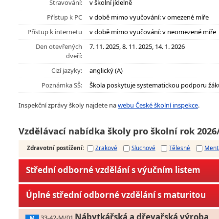
Stravování:
v školní jídelně
Přístup k PC
v době mimo vyučování: v omezené míře
Přístup k internetu
v době mimo vyučování: v neomezené míře
Den otevřených
7. 11. 2025, 8. 11. 2025, 14. 1. 2026
dveří:
Cizí jazyky:
anglický (A)
Poznámka SŠ:
Škola poskytuje systematickou podporu žák
Inspekční zprávy školy najdete na
webu České školní inspekce
.
Vzdělávací nabídka školy pro školní rok 2026
Zdravotní postižení
:
Zrakové
Sluchové
Tělesné
Ment
Střední odborné vzdělání s výučním listem
Úplné střední odborné vzdělání s maturitou
Nábytkářská a dřevařská výroba
33-42-M/01
M