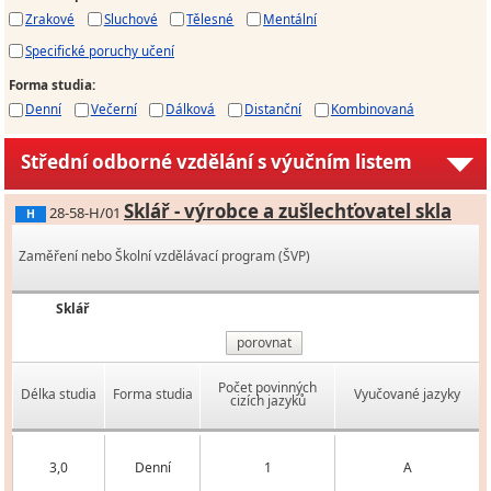
Zrakové
Sluchové
Tělesné
Mentální
Specifické poruchy učení
Forma studia
:
Denní
Večerní
Dálková
Distanční
Kombinovaná
Střední odborné vzdělání s výučním listem
Sklář - výrobce a zušlechťovatel skla
28-58-H/01
H
Zaměření nebo Školní vzdělávací program (ŠVP)
Sklář
porovnat
Počet povinných
Délka studia
Forma studia
Vyučované jazyky
cizích jazyků
3,0
Denní
1
A