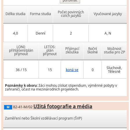
porovnat
Počet povinných
Délka studia
Forma studia
Vyučované jazyky
cizích jazyků
4,0
Denní
2
A, N
LONI:
LETOS:
Přijímací
Roční
Možnost
přihlášení/plán
plán
zkouška
školné
studia pro ZP
přijmout
přijmout
Sluchově,
36 / 15
15
koná se
0
Tělesně
Poznámky k oboru:
žáci mohou získat stipendium, výměnné pobyty v
zahraničí, účast na mezinárodních projektech.
Užitá fotografie a média
82-41-M/02
M
Zaměření nebo Školní vzdělávací program (ŠVP)