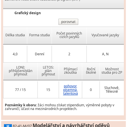
Grafický design
porovnat
Počet povinných
Délka studia
Forma studia
Vyučované jazyky
cizích jazyků
4,0
Denní
2
A, N
LONI:
LETOS:
Přijímací
Roční
Možnost
přihlášení/plán
plán
zkouška
školné
studia pro ZP
přijmout
přijmout
pohovor,
Sluchově,
77 / 15
15
písemná,
0
Tělesně
talentová
Poznámky k oboru:
žáci mohou získat stipendium, výměnné pobyty v
zahraničí, účast na mezinárodních projektech.
Modelářství a návrhářství oděvů
82-41-M/07
M