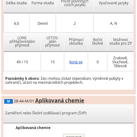
Počet povinných
Délka studia
Forma studia
Vyučované jazyky
cizích jazyků
4,0
Denní
2
A, N
LONI:
LETOS:
Přijímací
Roční
Možnost
přihlášení/plán
plán
zkouška
školné
studia pro ZP
přijmout
přijmout
Zrakově,
49 / 15
15
koná se
0
Sluchově,
Tělesně
Poznámky k oboru:
žáci mohou získat stipendium, výměnné pobyty v
zahraničí, účast na mezinárodních projektech.
Aplikovaná chemie
28-44-M/01
M
Zaměření nebo Školní vzdělávací program (ŠVP)
Aplikovaná chemie