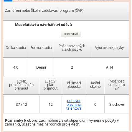
Zaměření nebo Školní vzdělávací program (ŠVP)
Modelářství a návrhářství oděvů
porovnat
Počet povinných
Délka studia
Forma studia
Vyučované jazyky
cizích jazyků
4,0
Denní
2
A, N
LONI:
LETOS:
Možnost
Přijímací
Roční
přihlášení/plán
plán
studia pro
zkouška
školné
přijmout
přijmout
ZP
pohovor,
37 / 12
12
písemná,
0
Sluchově
talentová
Poznámky k oboru:
žáci mohou získat stipendium, výměnné pobyty v
zahraničí, účast na mezinárodních projektech.