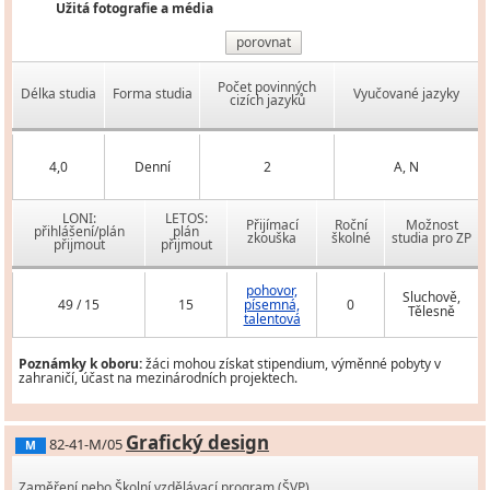
Užitá fotografie a média
porovnat
Počet povinných
Délka studia
Forma studia
Vyučované jazyky
cizích jazyků
4,0
Denní
2
A, N
LONI:
LETOS:
Přijímací
Roční
Možnost
přihlášení/plán
plán
zkouška
školné
studia pro ZP
přijmout
přijmout
pohovor,
Sluchově,
49 / 15
15
písemná,
0
Tělesně
talentová
Poznámky k oboru:
žáci mohou získat stipendium, výměnné pobyty v
zahraničí, účast na mezinárodních projektech.
Grafický design
82-41-M/05
M
Zaměření nebo Školní vzdělávací program (ŠVP)