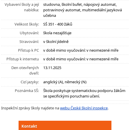
Vybavení školy a její
studovna, školní bufet, nápojový automat,
nabídka:
potravinový automat, multimediální jazyková
učebna
Velikost školy:
SŠ 351 - 400 žáků
Ubytování:
škola nezajišťuje
Stravování:
v školní jídelně
Přístup k PC
v době mimo vyučování: v neomezené míře
Přístup k internetu
v době mimo vyučování: v neomezené míře
Den otevřených
13.11.2025
dveří:
Cizí jazyky:
anglický (A), německý (N)
Poznámka SŠ:
Škola poskytuje systematickou podporu žákům
se specifickými poruchami učení.
Inspekční zprávy školy najdete na
webu České školní inspekce
.
Kontakt