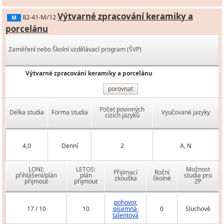
Výtvarné zpracování keramiky a
82-41-M/12
M
porcelánu
Zaměření nebo Školní vzdělávací program (ŠVP)
Výtvarné zpracování keramiky a porcelánu
porovnat
Počet povinných
Délka studia
Forma studia
Vyučované jazyky
cizích jazyků
4,0
Denní
2
A, N
LONI:
LETOS:
Možnost
Přijímací
Roční
přihlášení/plán
plán
studia pro
zkouška
školné
přijmout
přijmout
ZP
pohovor,
17 / 10
10
písemná,
0
Sluchově
talentová