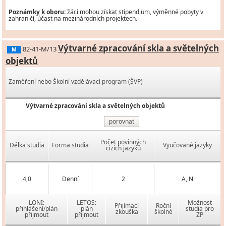
Poznámky k oboru:
žáci mohou získat stipendium, výměnné pobyty v
zahraničí, účast na mezinárodních projektech.
Výtvarné zpracování skla a světelných
82-41-M/13
M
objektů
Zaměření nebo Školní vzdělávací program (ŠVP)
Výtvarné zpracování skla a světelných objektů
porovnat
Počet povinných
Délka studia
Forma studia
Vyučované jazyky
cizích jazyků
4,0
Denní
2
A, N
LONI:
LETOS:
Možnost
Přijímací
Roční
přihlášení/plán
plán
studia pro
zkouška
školné
přijmout
přijmout
ZP