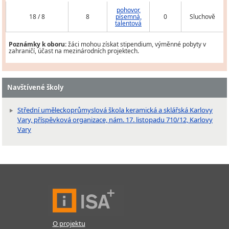
pohovor,
18 / 8
8
písemná,
0
Sluchově
talentová
Poznámky k oboru:
žáci mohou získat stipendium, výměnné pobyty v
zahraničí, účast na mezinárodních projektech.
Navštívené školy
Střední uměleckoprůmyslová škola keramická a sklářská Karlovy
Vary, příspěvková organizace, nám. 17. listopadu 710/12, Karlovy
Vary
O projektu