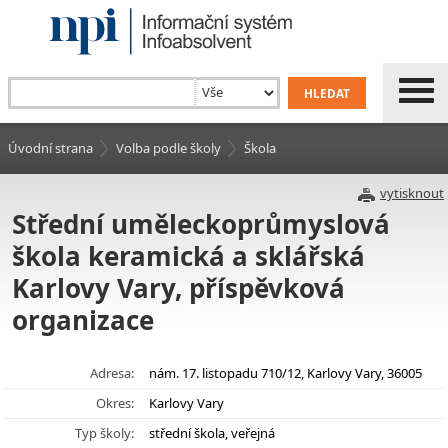
Úvodní strana
Volba podle školy
Škola
vytisknout
Střední uměleckoprůmyslová
škola keramická a sklářská
Karlovy Vary, příspěvková
organizace
Adresa:
nám. 17. listopadu 710/12, Karlovy Vary, 36005
Okres:
Karlovy Vary
Typ školy:
střední škola, veřejná