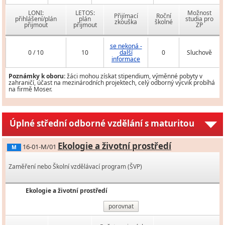
LONI:
LETOS:
Možnost
Přijímací
Roční
přihlášení/plán
plán
studia pro
zkouška
školné
přijmout
přijmout
ZP
se nekoná -
0 / 10
10
další
0
Sluchově
informace
Poznámky k oboru:
žáci mohou získat stipendium, výměnné pobyty v
zahraničí, účast na mezinárodních projektech, celý odborný výcvik probíhá
na firmě Moser.
Úplné střední odborné vzdělání s maturitou
Ekologie a životní prostředí
16-01-M/01
M
Zaměření nebo Školní vzdělávací program (ŠVP)
Ekologie a životní prostředí
porovnat