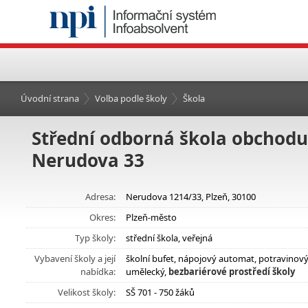
Úvodní strana
Volba podle školy
Škola
Střední odborná škola obchodu,
Nerudova 33
Adresa:
Nerudova 1214/33, Plzeň, 30100
Okres:
Plzeň-město
Typ školy:
střední škola, veřejná
Vybavení školy a její
školní bufet, nápojový automat, potravinov
nabídka:
umělecký,
bezbariérové prostředí školy
Velikost školy:
SŠ 701 - 750 žáků