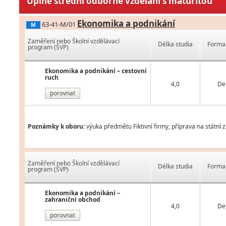
Úplné střední odborné vzdělání s maturitou
Ekonomika a podnikání
63-41-M/01
M
Zaměření nebo Školní vzdělávací
Délka studia
Forma 
program (ŠVP)
Ekonomika a podnikání – cestovní
ruch
4,0
De
porovnat
Poznámky k oboru:
výuka předmětu Fiktivní firmy, příprava na státní 
Zaměření nebo Školní vzdělávací
Délka studia
Forma 
program (ŠVP)
Ekonomika a podnikání –
zahraniční obchod
4,0
De
porovnat