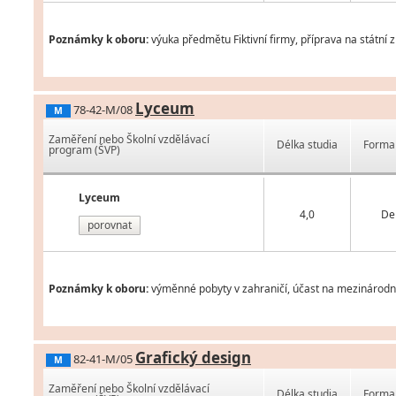
Poznámky k oboru:
výuka předmětu Fiktivní firmy, příprava na státní 
Lyceum
78-42-M/08
M
Zaměření nebo Školní vzdělávací
Délka studia
Forma 
program (ŠVP)
Lyceum
4,0
De
porovnat
Poznámky k oboru:
výměnné pobyty v zahraničí, účast na mezinárodní
Grafický design
82-41-M/05
M
Zaměření nebo Školní vzdělávací
Délka studia
Forma 