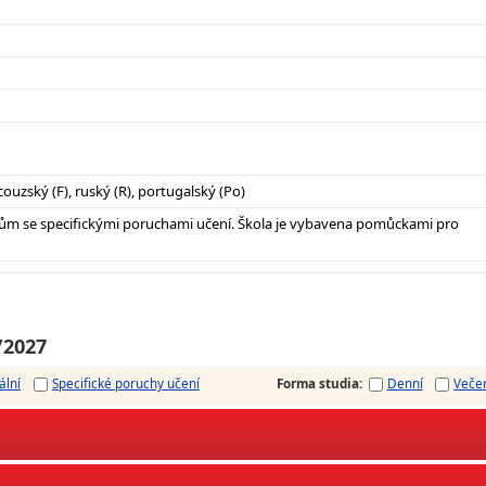
couzský (F), ruský (R), portugalský (Po)
ům se specifickými poruchami učení. Škola je vybavena pomůckami pro
/2027
ální
Specifické poruchy učení
Forma studia
:
Denní
Veče