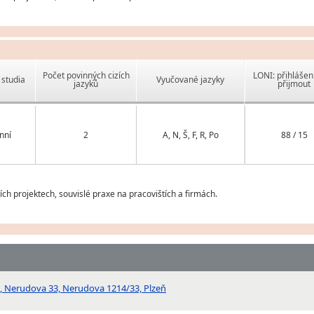
Počet povinných cizích
LONI: přihlášen
studia
Vyučované jazyky
jazyků
přijmout
nní
2
A, N, Š, F, R, Po
88 / 15
h projektech, souvislé praxe na pracovištích a firmách.
ň, Nerudova 33, Nerudova 1214/33, Plzeň