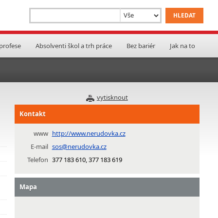
 profese
Absolventi škol a trh práce
Bez bariér
Jak na to
vytisknout
Kontakt
www
http://www.nerudovka.cz
E-mail
sos@nerudovka.cz
Telefon
377 183 610, 377 183 619
Mapa