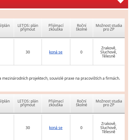
í/plán
LETOS: plán
Přijímací
Roční
Možnost studia
přijmout
zkouška
školné
pro ZP
Zrakově,
30
koná se
0
Sluchově,
Tělesně
na mezinárodních projektech, souvislé praxe na pracovištích a firmách.
í/plán
LETOS: plán
Přijímací
Roční
Možnost studia
přijmout
zkouška
školné
pro ZP
Zrakově,
30
koná se
0
Sluchově,
Tělesně