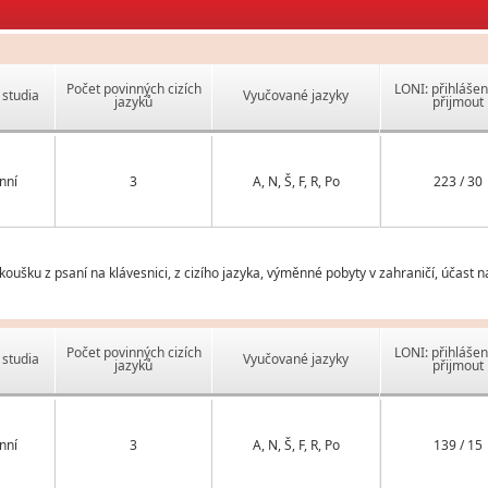
Počet povinných cizích
LONI: přihlášen
studia
Vyučované jazyky
jazyků
přijmout
nní
3
A, N, Š, F, R, Po
223 / 30
zkoušku z psaní na klávesnici, z cizího jazyka, výměnné pobyty v zahraničí, účast 
Počet povinných cizích
LONI: přihlášen
studia
Vyučované jazyky
jazyků
přijmout
nní
3
A, N, Š, F, R, Po
139 / 15