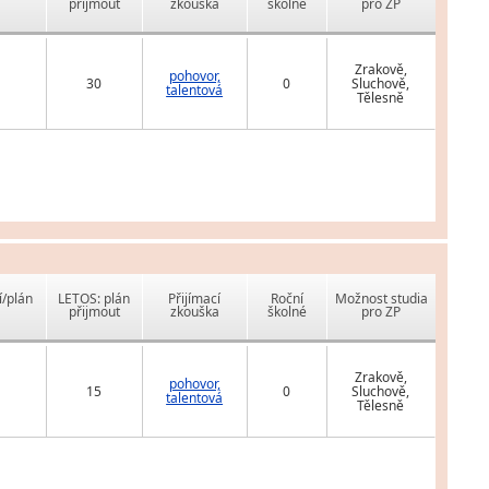
přijmout
zkouška
školné
pro ZP
Zrakově,
pohovor,
30
0
Sluchově,
talentová
Tělesně
í/plán
LETOS: plán
Přijímací
Roční
Možnost studia
přijmout
zkouška
školné
pro ZP
Zrakově,
pohovor,
15
0
Sluchově,
talentová
Tělesně