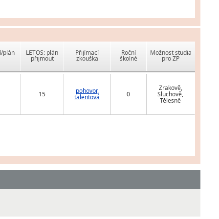
í/plán
LETOS: plán
Přijímací
Roční
Možnost studia
přijmout
zkouška
školné
pro ZP
Zrakově,
pohovor,
15
0
Sluchově,
talentová
Tělesně