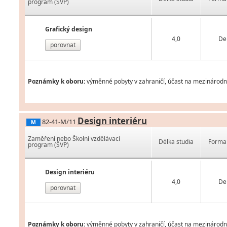
program (ŠVP)
Grafický design
4,0
De
porovnat
Poznámky k oboru:
výměnné pobyty v zahraničí, účast na mezinárodníc
Design interiéru
82-41-M/11
M
Zaměření nebo Školní vzdělávací
Délka studia
Forma 
program (ŠVP)
Design interiéru
4,0
De
porovnat
Poznámky k oboru:
výměnné pobyty v zahraničí, účast na mezinárodníc