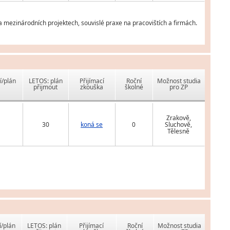
na mezinárodních projektech, souvislé praxe na pracovištích a firmách.
í/plán
LETOS: plán
Přijímací
Roční
Možnost studia
přijmout
zkouška
školné
pro ZP
Zrakově,
30
koná se
0
Sluchově,
Tělesně
í/plán
LETOS: plán
Přijímací
Roční
Možnost studia