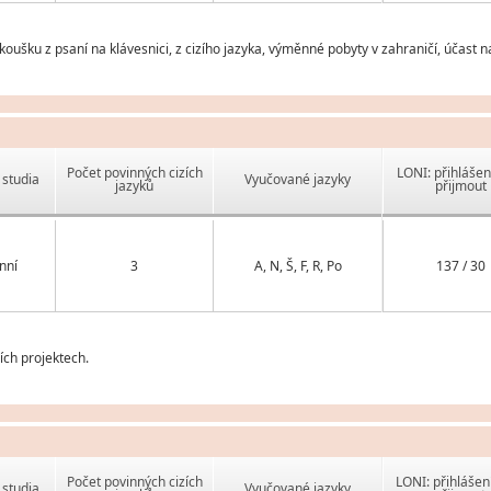
zkoušku z psaní na klávesnici, z cizího jazyka, výměnné pobyty v zahraničí, účast 
Počet povinných cizích
LONI: přihlášen
studia
Vyučované jazyky
jazyků
přijmout
nní
3
A, N, Š, F, R, Po
137 / 30
ch projektech.
Počet povinných cizích
LONI: přihlášen
studia
Vyučované jazyky