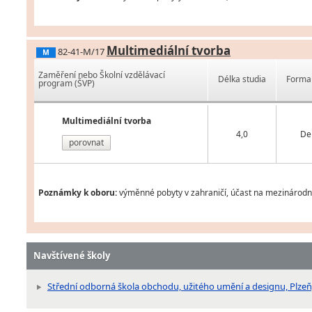
Multimediální tvorba
82-41-M/17
M
Zaměření nebo Školní vzdělávací
Délka studia
Forma 
program (ŠVP)
Multimediální tvorba
4,0
De
porovnat
Poznámky k oboru:
výměnné pobyty v zahraničí, účast na mezinárodníc
Navštívené školy
Střední odborná škola obchodu, užitého umění a designu, Plze