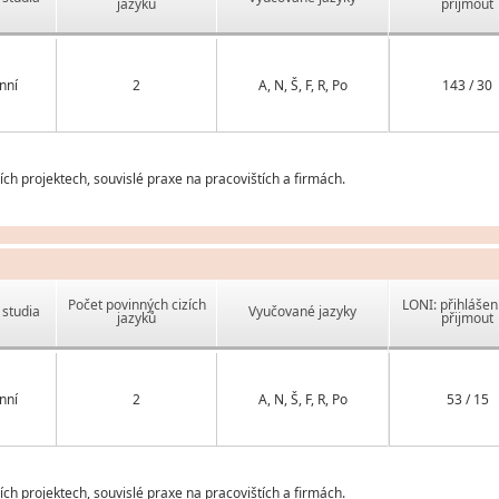
jazyků
přijmout
nní
2
A, N, Š, F, R, Po
143 / 30
h projektech, souvislé praxe na pracovištích a firmách.
Počet povinných cizích
LONI: přihlášen
studia
Vyučované jazyky
jazyků
přijmout
nní
2
A, N, Š, F, R, Po
53 / 15
h projektech, souvislé praxe na pracovištích a firmách.