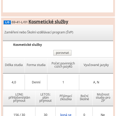
Kosmetické služby
69-41-L/01
L/0
Zaměření nebo Školní vzdělávací program (ŠVP)
Kosmetické služby
porovnat
Počet povinných
Délka studia
Forma studia
Vyučované jazyky
cizích jazyků
4,0
Denní
1
A, N
LONI:
LETOS:
Možnost
Přijímací
Roční
přihlášení/plán
plán
studia pro
zkouška
školné
přijmout
přijmout
ZP
156 / 30
30
koná se
0
Ne