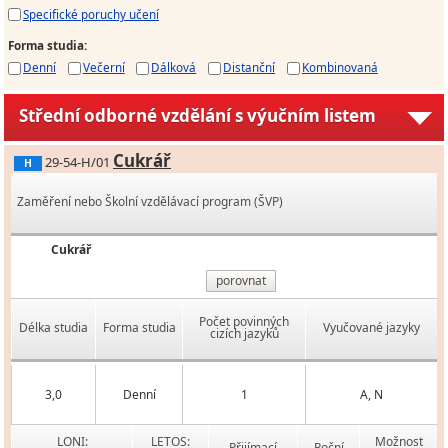
Specifické poruchy učení
Forma studia
:
Denní
Večerní
Dálková
Distanční
Kombinovaná
Střední odborné vzdělání s výučním listem
Cukrář
29-54-H/01
H
Zaměření nebo Školní vzdělávací program (ŠVP)
Cukrář
porovnat
Počet povinných
Délka studia
Forma studia
Vyučované jazyky
cizích jazyků
3,0
Denní
1
A, N
LONI:
LETOS:
Možnost
Přijímací
Roční