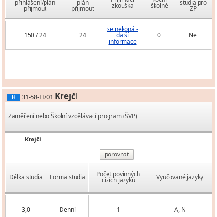
přihlášení/plán
plán
studia pro
zkouška
školné
přijmout
přijmout
ZP
se nekoná -
150 / 24
24
další
0
Ne
informace
Krejčí
31-58-H/01
H
Zaměření nebo Školní vzdělávací program (ŠVP)
Krejčí
porovnat
Počet povinných
Délka studia
Forma studia
Vyučované jazyky
cizích jazyků
3,0
Denní
1
A, N