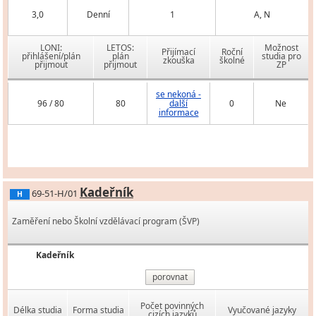
3,0
Denní
1
A, N
LONI:
LETOS:
Možnost
Přijímací
Roční
přihlášení/plán
plán
studia pro
zkouška
školné
přijmout
přijmout
ZP
se nekoná -
96 / 80
80
další
0
Ne
informace
Kadeřník
69-51-H/01
H
Zaměření nebo Školní vzdělávací program (ŠVP)
Kadeřník
porovnat
Počet povinných
Délka studia
Forma studia
Vyučované jazyky
cizích jazyků