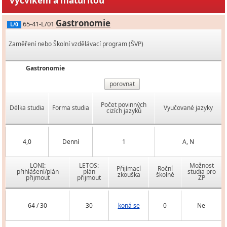
výcvikem a maturitou
Gastronomie
65-41-L/01
L/0
Zaměření nebo Školní vzdělávací program (ŠVP)
Gastronomie
porovnat
Počet povinných
Délka studia
Forma studia
Vyučované jazyky
cizích jazyků
4,0
Denní
1
A, N
LONI:
LETOS:
Možnost
Přijímací
Roční
přihlášení/plán
plán
studia pro
zkouška
školné
přijmout
přijmout
ZP
64 / 30
30
koná se
0
Ne