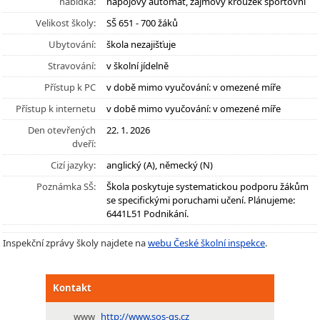
nabídka:
nápojový automat, zájmový kroužek sportovní
Velikost školy:
SŠ 651 - 700 žáků
Ubytování:
škola nezajišťuje
Stravování:
v školní jídelně
Přístup k PC
v době mimo vyučování: v omezené míře
Přístup k internetu
v době mimo vyučování: v omezené míře
Den otevřených
22. 1. 2026
dveří:
Cizí jazyky:
anglický (A), německý (N)
Poznámka SŠ:
Škola poskytuje systematickou podporu žákům
se specifickými poruchami učení. Plánujeme:
6441L51 Podnikání.
Inspekční zprávy školy najdete na
webu České školní inspekce
.
Kontakt
www
http://www.sos-gs.cz