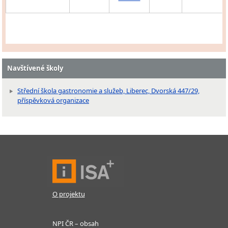
Navštívené školy
Střední škola gastronomie a služeb, Liberec, Dvorská 447/29,
příspěvková organizace
O projektu
NPI ČR – obsah