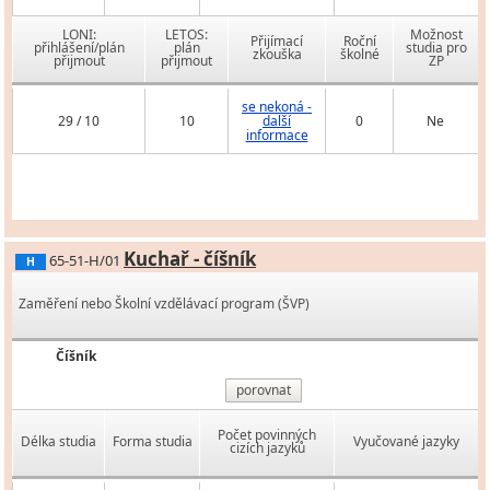
LONI:
LETOS:
Možnost
Přijímací
Roční
přihlášení/plán
plán
studia pro
zkouška
školné
přijmout
přijmout
ZP
se nekoná -
29 / 10
10
další
0
Ne
informace
Kuchař - číšník
65-51-H/01
H
Zaměření nebo Školní vzdělávací program (ŠVP)
Číšník
porovnat
Počet povinných
Délka studia
Forma studia
Vyučované jazyky
cizích jazyků