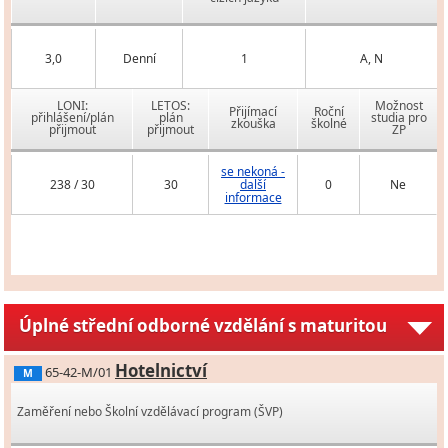
3,0
Denní
1
A, N
LONI:
LETOS:
Možnost
Přijímací
Roční
přihlášení/plán
plán
studia pro
zkouška
školné
přijmout
přijmout
ZP
se nekoná -
238 / 30
30
další
0
Ne
informace
Úplné střední odborné vzdělání s maturitou
Hotelnictví
65-42-M/01
M
Zaměření nebo Školní vzdělávací program (ŠVP)