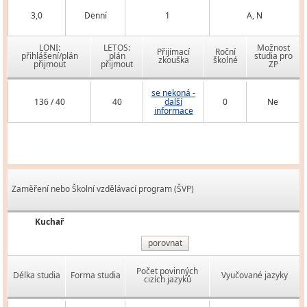
3,0
Denní
1
A, N
LONI:
LETOS:
Možnost
Přijímací
Roční
přihlášení/plán
plán
studia pro
zkouška
školné
přijmout
přijmout
ZP
se nekoná -
136 / 40
40
další
0
Ne
informace
Zaměření nebo Školní vzdělávací program (ŠVP)
Kuchař
porovnat
Počet povinných
Délka studia
Forma studia
Vyučované jazyky
cizích jazyků