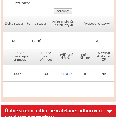
Hotelnictví
porovnat
Počet povinných
Délka studia
Forma studia
Vyučované jazyky
cizích jazyků
4,0
Denní
1
A
LONI:
LETOS:
Možnost
Přijímací
Roční
přihlášení/plán
plán
studia pro
zkouška
školné
přijmout
přijmout
ZP
133 / 30
30
koná se
0
Ne
Úplné střední odborné vzdělání s odborným