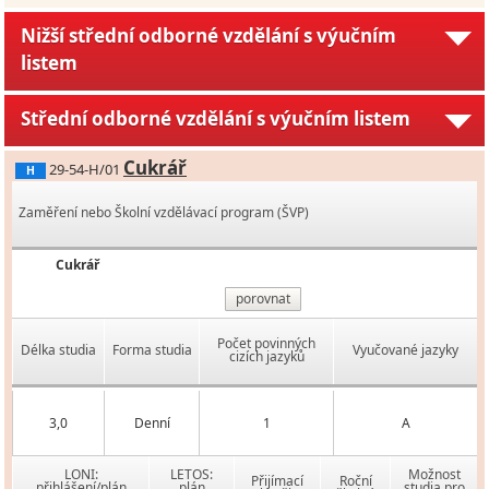
Nižší střední odborné vzdělání s výučním
listem
Střední odborné vzdělání s výučním listem
Cukrář
29-54-H/01
H
Zaměření nebo Školní vzdělávací program (ŠVP)
Cukrář
porovnat
Počet povinných
Délka studia
Forma studia
Vyučované jazyky
cizích jazyků
3,0
Denní
1
A
LONI:
LETOS:
Možnost
Přijímací
Roční
přihlášení/plán
plán
studia pro