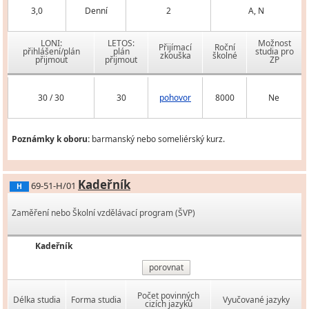
3,0
Denní
2
A, N
LONI:
LETOS:
Možnost
Přijímací
Roční
přihlášení/plán
plán
studia pro
zkouška
školné
přijmout
přijmout
ZP
30 / 30
30
pohovor
8000
Ne
Poznámky k oboru:
barmanský nebo someliérský kurz.
Kadeřník
69-51-H/01
H
Zaměření nebo Školní vzdělávací program (ŠVP)
Kadeřník
porovnat
Počet povinných
Délka studia
Forma studia
Vyučované jazyky
cizích jazyků