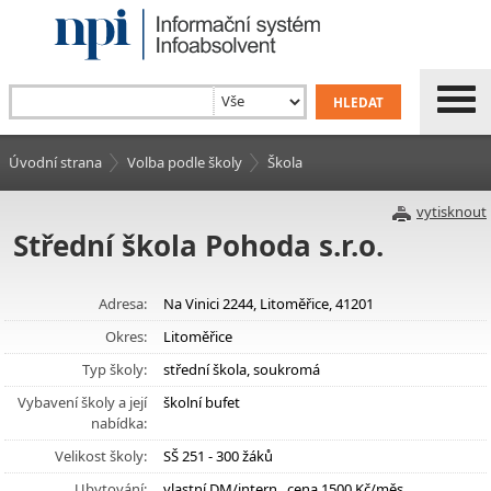
Úvodní strana
Volba podle školy
Škola
vytisknout
Střední škola Pohoda s.r.o.
Adresa:
Na Vinici 2244, Litoměřice, 41201
Okres:
Litoměřice
Typ školy:
střední škola, soukromá
Vybavení školy a její
školní bufet
nabídka:
Velikost školy:
SŠ 251 - 300 žáků
Ubytování:
vlastní DM/intern., cena 1500 Kč/měs.