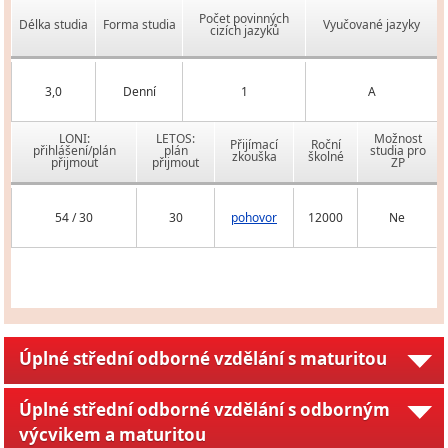
Počet povinných
Délka studia
Forma studia
Vyučované jazyky
cizích jazyků
3,0
Denní
1
A
LONI:
LETOS:
Možnost
Přijímací
Roční
přihlášení/plán
plán
studia pro
zkouška
školné
přijmout
přijmout
ZP
54 / 30
30
pohovor
12000
Ne
Úplné střední odborné vzdělání s maturitou
Úplné střední odborné vzdělání s odborným
výcvikem a maturitou