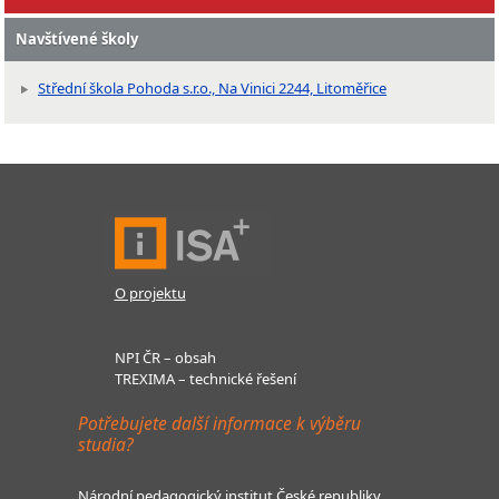
Navštívené školy
Střední škola Pohoda s.r.o., Na Vinici 2244, Litoměřice
O projektu
NPI ČR – obsah
TREXIMA – technické řešení
Potřebujete další informace k výběru
studia?
Národní pedagogický institut České republiky