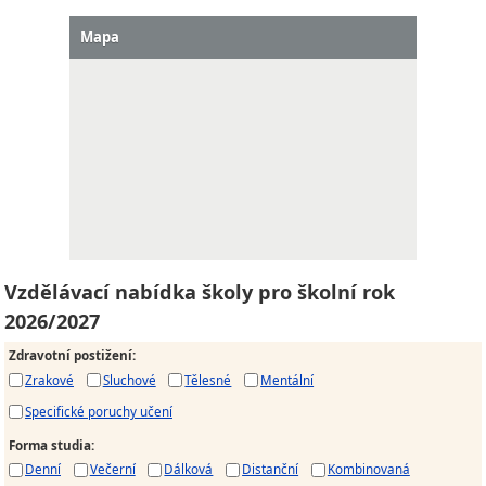
Mapa
Vzdělávací nabídka školy pro školní rok
2026/2027
Zdravotní postižení
:
Zrakové
Sluchové
Tělesné
Mentální
Specifické poruchy učení
Forma studia
:
Denní
Večerní
Dálková
Distanční
Kombinovaná