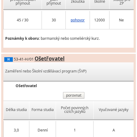
zkouška
školné
přijmout
přijmout
ZP
45 / 30
30
pohovor
12000
Ne
Poznámky k oboru:
barmanský nebo someliérský kurz.
Ošetřovatel
53-41-H/01
H
Zaměření nebo Školní vzdělávací program (ŠVP)
Ošetřovatel
porovnat
Počet povinných
Délka studia
Forma studia
Vyučované jazyky
cizích jazyků
3,0
Denní
1
A