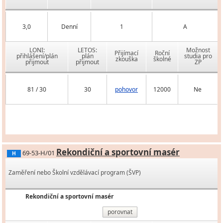
3,0
Denní
1
A
LONI:
LETOS:
Možnost
Přijímací
Roční
přihlášení/plán
plán
studia pro
zkouška
školné
přijmout
přijmout
ZP
81 / 30
30
pohovor
12000
Ne
Rekondiční a sportovní masér
69-53-H/01
H
Zaměření nebo Školní vzdělávací program (ŠVP)
Rekondiční a sportovní masér
porovnat