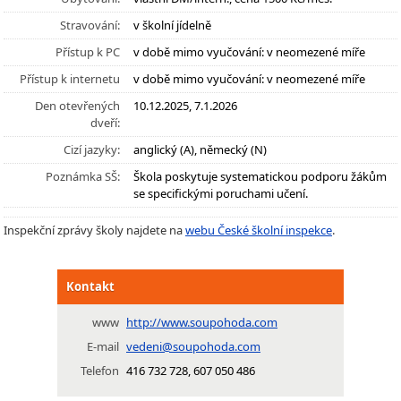
Stravování:
v školní jídelně
Přístup k PC
v době mimo vyučování: v neomezené míře
Přístup k internetu
v době mimo vyučování: v neomezené míře
Den otevřených
10.12.2025, 7.1.2026
dveří:
Cizí jazyky:
anglický (A), německý (N)
Poznámka SŠ:
Škola poskytuje systematickou podporu žákům
se specifickými poruchami učení.
Inspekční zprávy školy najdete na
webu České školní inspekce
.
Kontakt
www
http://www.soupohoda.com
E-mail
vedeni@soupohoda.com
Telefon
416 732 728, 607 050 486