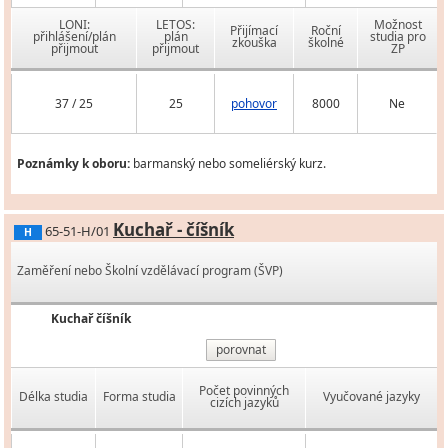
LONI:
LETOS:
Možnost
Přijímací
Roční
přihlášení/plán
plán
studia pro
zkouška
školné
přijmout
přijmout
ZP
37 / 25
25
pohovor
8000
Ne
Poznámky k oboru:
barmanský nebo someliérský kurz.
Kuchař - číšník
65-51-H/01
H
Zaměření nebo Školní vzdělávací program (ŠVP)
Kuchař číšník
porovnat
Počet povinných
Délka studia
Forma studia
Vyučované jazyky
cizích jazyků