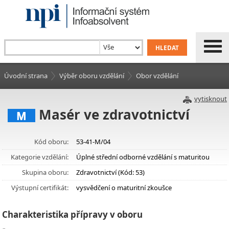
Úvodní strana
Výběr oboru vzdělání
Obor vzdělání
vytisknout
Masér ve zdravotnictví
M
Kód oboru:
53-41-M/04
Kategorie vzdělání:
Úplné střední odborné vzdělání s maturitou
Skupina oboru:
Zdravotnictví (Kód: 53)
Výstupní certifikát:
vysvědčení o maturitní zkoušce
Charakteristika přípravy v oboru