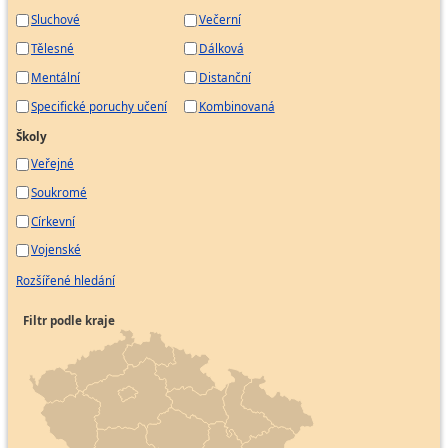
Sluchové
Večerní
Tělesné
Dálková
Mentální
Distanční
Specifické poruchy učení
Kombinovaná
Školy
Veřejné
Soukromé
Církevní
Vojenské
Rozšířené hledání
Filtr podle kraje