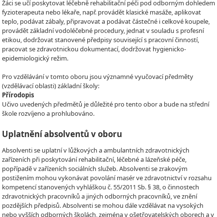
Žáci se učí poskytovat léčebně rehabilitační péči pod odborným dohledem
fyzioterapeuta nebo lékaře, např. provádět klasické masáže, aplikovat
teplo, podávat zábaly, připravovat a podávat částečné i celkové koupele,
provádět základní vodoléčebné procedury, jednat v souladu s profesní
etikou, dodržovat stanovené předpisy související s pracovní činností,
pracovat se zdravotnickou dokumentací, dodržovat hygienicko-
epidemiologický režim.
Pro vzdělávání v tomto oboru jsou významné vyučovací předměty
(vzdělávací oblasti) základní školy:
Přírodopis
Učivo uvedených předmětů je důležité pro tento obor a bude na střední
škole rozvíjeno a prohlubováno.
Uplatnění absolventů v oboru
Absolventi se uplatní v lůžkových a ambulantních zdravotnických
zařízeních při poskytování rehabilitační, léčebné a lázeňské péče,
popřípadě v zařízeních sociálních služeb. Absolventi se zrakovým
postižením mohou vykonávat povolání masér ve zdravotnictví v rozsahu
kompetencí stanovených vyhláškou č. 55/2011 Sb. § 38, o činnostech
zdravotnických pracovníků a jiných odborných pracovníků, ve znění
pozdějších předpisů. Absolventi se mohou dále vzdělávat na vysokých
nebo vyšších odborných školách, zejména v ošetřovatelských oborech a v