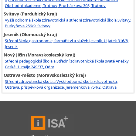
Obchodní akademie, Trutnov, Procházkova 303, Trutnov
Svitavy (Pardubický kraj)
Vyšší odborná škola zdravotnická a střední zdravotnická škola Svitavy,
Purkyňova 256/9, Svitavy
Jeseník (Olomoucký kraj)
Střední škola gastronomie, farmářství a služeb Jeseník, U Jatek 916/8,
Jeseník
Nový Jičín (Moravskoslezský kraj)
Střední pedagogická škola a Střední zdravotnická škola svaté Anežky
České, 1. máje 249/37, Odry
Ostrava-město (Moravskoslezský kraj)
Střední zdravotnická škola a Vyšší odborná škola zdravotnická,
Ostrava, příspěvková organizace, Jeremenkova 754/2, Ostrava